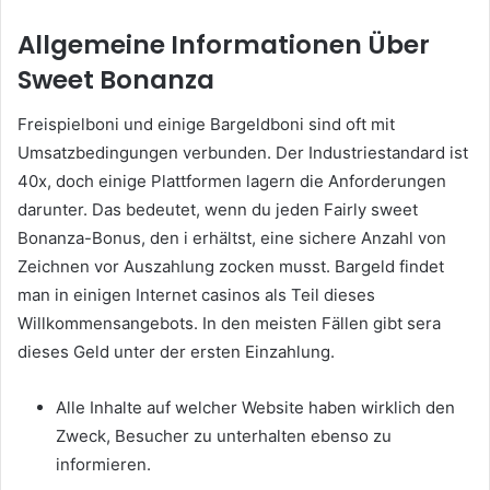
Allgemeine Informationen Über
Sweet Bonanza
Freispielboni und einige Bargeldboni sind oft mit
Umsatzbedingungen verbunden. Der Industriestandard ist
40x, doch einige Plattformen lagern die Anforderungen
darunter. Das bedeutet, wenn du jeden Fairly sweet
Bonanza-Bonus, den i erhältst, eine sichere Anzahl von
Zeichnen vor Auszahlung zocken musst. Bargeld findet
man in einigen Internet casinos als Teil dieses
Willkommensangebots. In den meisten Fällen gibt sera
dieses Geld unter der ersten Einzahlung.
Alle Inhalte auf welcher Website haben wirklich den
Zweck, Besucher zu unterhalten ebenso zu
informieren.