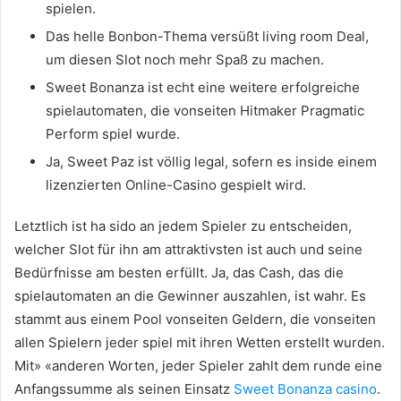
spielen.
Das helle Bonbon-Thema versüßt living room Deal,
um diesen Slot noch mehr Spaß zu machen.
Sweet Bonanza ist echt eine weitere erfolgreiche
spielautomaten, die vonseiten Hitmaker Pragmatic
Perform spiel wurde.
Ja, Sweet Paz ist völlig legal, sofern es inside einem
lizenzierten Online-Casino gespielt wird.
Letztlich ist ha sido an jedem Spieler zu entscheiden,
welcher Slot für ihn am attraktivsten ist auch und seine
Bedürfnisse am besten erfüllt. Ja, das Cash, das die
spielautomaten an die Gewinner auszahlen, ist wahr. Es
stammt aus einem Pool vonseiten Geldern, die vonseiten
allen Spielern jeder spiel mit ihren Wetten erstellt wurden.
Mit» «anderen Worten, jeder Spieler zahlt dem runde eine
Anfangssumme als seinen Einsatz
Sweet Bonanza casino
.