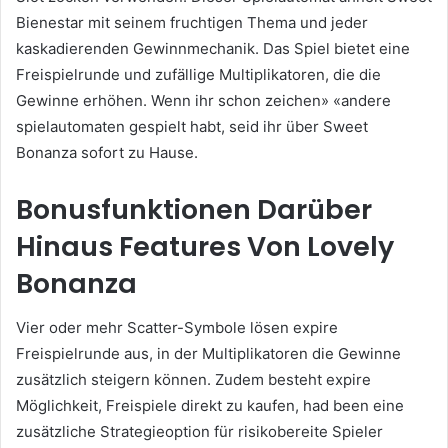
Bienestar mit seinem fruchtigen Thema und jeder
kaskadierenden Gewinnmechanik. Das Spiel bietet eine
Freispielrunde und zufällige Multiplikatoren, die die
Gewinne erhöhen. Wenn ihr schon zeichen» «andere
spielautomaten gespielt habt, seid ihr über Sweet
Bonanza sofort zu Hause.
Bonusfunktionen Darüber
Hinaus Features Von Lovely
Bonanza
Vier oder mehr Scatter-Symbole lösen expire
Freispielrunde aus, in der Multiplikatoren die Gewinne
zusätzlich steigern können. Zudem besteht expire
Möglichkeit, Freispiele direkt zu kaufen, had been eine
zusätzliche Strategieoption für risikobereite Spieler