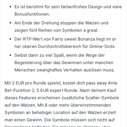
Es ist berühmt für sein farbenfrohes Design und viele
Bonusfunktionen.
Am Ende der Drehung stoppen die Walzen und
zeigen fünf Reihen von Symbolen a great.
Der RTP-Wert von Fairly sweet Bonanza liegt im or
her oberen Durchschnittsbereich für Online-Slots.
Selbst dann zu viel Spaß, wenn die Woge der
Begeisterung über das Gewinnen unter manchen
Menschen zwanghaftes Verhalten auslösen muss.
Mit 2 EUR pro Runde spielst, kostet dich pass away Ante
Bet-Funktion 2, 5 EUR expert Runde. Nach deinem Kauf
dieses Features erscheinen zusätzliche Scatter-Symbole
auf den Walzen. Mit 8 oder mehr übereinstimmenden
Symbolen an beliebiger Location auf den Walzen erzielt
man einen Gewinn. Die Symbole müssen sich nicht auf