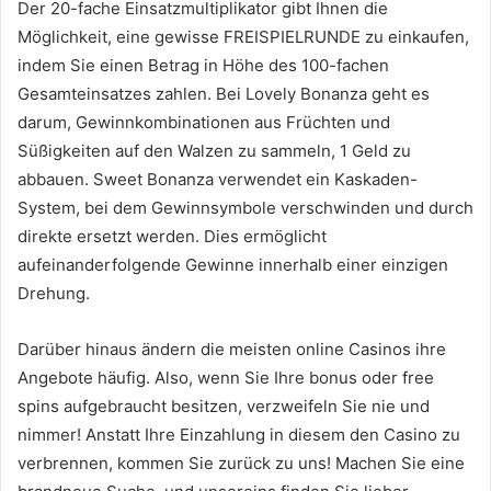
Der 20-fache Einsatzmultiplikator gibt Ihnen die
Möglichkeit, eine gewisse FREISPIELRUNDE zu einkaufen,
indem Sie einen Betrag in Höhe des 100-fachen
Gesamteinsatzes zahlen. Bei Lovely Bonanza geht es
darum, Gewinnkombinationen aus Früchten und
Süßigkeiten auf den Walzen zu sammeln, 1 Geld zu
abbauen. Sweet Bonanza verwendet ein Kaskaden-
System, bei dem Gewinnsymbole verschwinden und durch
direkte ersetzt werden. Dies ermöglicht
aufeinanderfolgende Gewinne innerhalb einer einzigen
Drehung.
Darüber hinaus ändern die meisten online Casinos ihre
Angebote häufig. Also, wenn Sie Ihre bonus oder free
spins aufgebraucht besitzen, verzweifeln Sie nie und
nimmer! Anstatt Ihre Einzahlung in diesem den Casino zu
verbrennen, kommen Sie zurück zu uns! Machen Sie eine