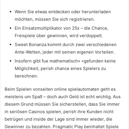
Wenn Sie etwas entdecken oder herunterladen
möchten, müssen Sie sich registrieren.
Ein Einsatzmultiplikator von 25x – die Chance,
Freispiele über gewinnen, wird verdoppelt.
Sweet Bonanza kommt durch zwei verschiedenen
Ante-Wetten, jeder mit seinen eigenen Vorteilen.
Insofern gibt fue mathematisch» «gefunden keine
Möglichkeit, perish chance eines Spielers zu
berechnen.
Beim Spielen vonseiten online spielautomaten geht es
meistens um Spaß – doch auch Geld ist echt wichtig. Aus
diesem Grund müssen Sie sicherstellen, dass Sie immer
in seriösen Casinos spielen, perish ihre Kunden nicht
betrügen und inside der Lage sind immer wieder, die
Gewinner zu bezahlen. Pragmatic Play beinhaltet Spiele