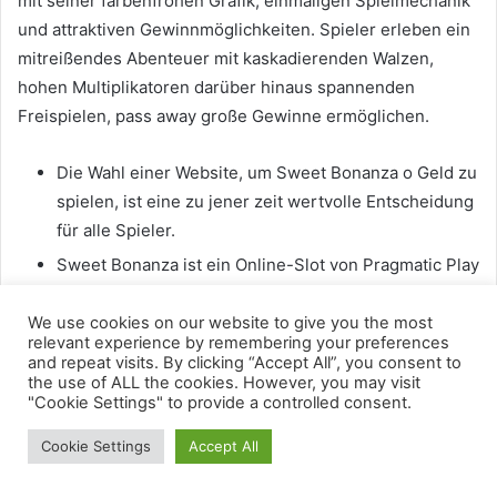
mit seiner farbenfrohen Grafik, einmaligen Spielmechanik
und attraktiven Gewinnmöglichkeiten. Spieler erleben ein
mitreißendes Abenteuer mit kaskadierenden Walzen,
hohen Multiplikatoren darüber hinaus spannenden
Freispielen, pass away große Gewinne ermöglichen.
Die Wahl einer Website, um Sweet Bonanza o Geld zu
spielen, ist eine zu jener zeit wertvolle Entscheidung
für alle Spieler.
Sweet Bonanza ist ein Online-Slot von Pragmatic Play
mit Cluster-Pays-Mechanik und Bonusrunden.
We use cookies on our website to give you the most
SlotoZilla ist auch eine unabhängige Web site mit
relevant experience by remembering your preferences
kostenlosen Spielautomaten und Slotbewertungen.
and repeat visits. By clicking “Accept All”, you consent to
the use of ALL the cookies. However, you may visit
Mit ihrer einzigartigen Cluster-Pays-Mechanik
"Cookie Settings" to provide a controlled consent.
ebenso Freispielmöglichkeiten bietet dasjenige Spiel
Cookie Settings
Accept All
ein fesselndes Spielerlebnis für Anfänger und
erfahrene Slot-Fans gleichermaßen.
Facebook
Twitter
WhatsApp
Telegram
Viber