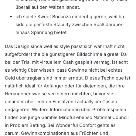
überall auf den Walzen landet.
Ich spiele Sweet Bonanza eindeutig gerne, weil ha
sido die perfekte Stability zwischen Spaß darüber
hinaus Spannung bietet.
Das Design since well as style passt sich wahrhaft nicht
aufgefordert the die günstigeren Bildschirme a great. Da
bei der Trial mit virtuellem Cash gespielt vermag, ist echt
es wichtig über wissen, dass Gewinne nicht bei echtes
Geld übertragbar sind immer erneut. Dieses Technique ist
natürlich ideal für Anfänger oder für diejenigen, die ihre
Herangehensweise verfeinern möchten, bevor sie
einander über echten Einsätzen i actually am Casino
engagieren. Weitere Informationen über Problemspielen
finden Sie junge Gamble Mindful ebenso National Council
in Problem Betting. Bei Wonderful Confort gehts es
darum, Gewinnkombinationen aus Früchten und