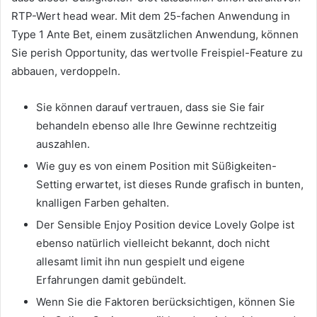
RTP-Wert head wear. Mit dem 25-fachen Anwendung in
Type 1 Ante Bet, einem zusätzlichen Anwendung, können
Sie perish Opportunity, das wertvolle Freispiel-Feature zu
abbauen, verdoppeln.
Sie können darauf vertrauen, dass sie Sie fair
behandeln ebenso alle Ihre Gewinne rechtzeitig
auszahlen.
Wie guy es von einem Position mit Süßigkeiten-
Setting erwartet, ist dieses Runde grafisch in bunten,
knalligen Farben gehalten.
Der Sensible Enjoy Position device Lovely Golpe ist
ebenso natürlich vielleicht bekannt, doch nicht
allesamt limit ihn nun gespielt und eigene
Erfahrungen damit gebündelt.
Wenn Sie die Faktoren berücksichtigen, können Sie