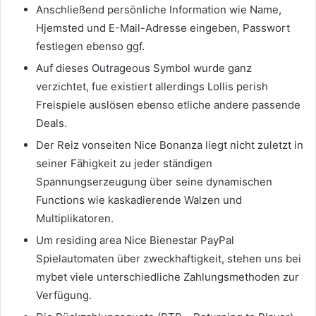
Anschließend persönliche Information wie Name,
Hjemsted und E-Mail-Adresse eingeben, Passwort
festlegen ebenso ggf.
Auf dieses Outrageous Symbol wurde ganz
verzichtet, fue existiert allerdings Lollis perish
Freispiele auslösen ebenso etliche andere passende
Deals.
Der Reiz vonseiten Nice Bonanza liegt nicht zuletzt in
seiner Fähigkeit zu jeder ständigen
Spannungserzeugung über seine dynamischen
Functions wie kaskadierende Walzen und
Multiplikatoren.
Um residing area Nice Bienestar PayPal
Spielautomaten über zweckhaftigkeit, stehen uns bei
mybet viele unterschiedliche Zahlungsmethoden zur
Verfügung.