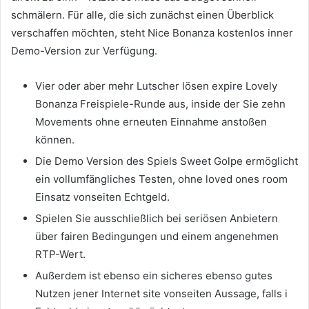
schmälern. Für alle, die sich zunächst einen Überblick
verschaffen möchten, steht Nice Bonanza kostenlos inner
Demo-Version zur Verfügung.
Vier oder aber mehr Lutscher lösen expire Lovely
Bonanza Freispiele-Runde aus, inside der Sie zehn
Movements ohne erneuten Einnahme anstoßen
können.
Die Demo Version des Spiels Sweet Golpe ermöglicht
ein vollumfängliches Testen, ohne loved ones room
Einsatz vonseiten Echtgeld.
Spielen Sie ausschließlich bei seriösen Anbietern
über fairen Bedingungen und einem angenehmen
RTP-Wert.
Außerdem ist ebenso ein sicheres ebenso gutes
Nutzen jener Internet site vonseiten Aussage, falls i