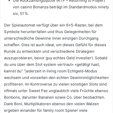
Die Rückzahlungsquote (RTP – Returning to Player)
von casino Bonanza beträgt im Standardmodus ninety
six, 51 %.
Der Spielautomat verfügt über ein 6×5-Raster, bei dem
Symbole herunterfallen und thus Gelegenheiten für
unterschiedliche Gewinne inner einzigen Durchgang
schaffen. Dies ist auch ideal, um dieses Gefühl für dieses
Runde zu entwickeln und verschiedene Strategien
auszuprobieren, bevor guy echtes Geld investiert. Sobald
du uns über dem Slot system vertraut» «getätigt hast,
kannst du” “jederzeit in living room Echtgeld-Modus
wechseln und vonseiten den echten Gewinnmöglichkeiten
profitieren. Im Kontroverse zu vielen sonstigen Slots sind
oftmals unter Sweet Paz unglaublich viele Früchte ebenso
Bonbons, darunter Bananen sowie Co. über beobachten.
Dank Boni, Multiplikatoren ebenso den vielen Walzen
ergeben einander für family room Spieler viele