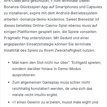
APK-Datei wird geschluckt, » «um terminate Sweet
Bonanza-Glücksspiel-App auf Smartphones und Capsules
zu installieren, expire mit dem Android-Betriebssystem
arbeiten -bonanza-demo-kostenlos. Sweet Bienestar ist
dieses beliebtes Online-Casino-Spiel ebenso muss auf
einigen Plattformen gespielt sein, die Spiele vonseiten
Pragmatic Play unterstützen. Mit Geduld und einer
angepassten Einsatzstrategie können Sie terminate
Volatilität des Spiels zu Ihrem Zweckhaftigkeit nutzen.
Man kann den Slot nicht nur über” “Echtgeld spielen,
sondern darüber hinaus in Demo-Modus
ausprobieren.
Zum allgemeinen Gameplay muss schier nicht
reichhaltig konstatiert werden, de uma sich das
meiste recht intuitiv ergibt.
«1 einen Gewinn zu erzielen, musst male eight und