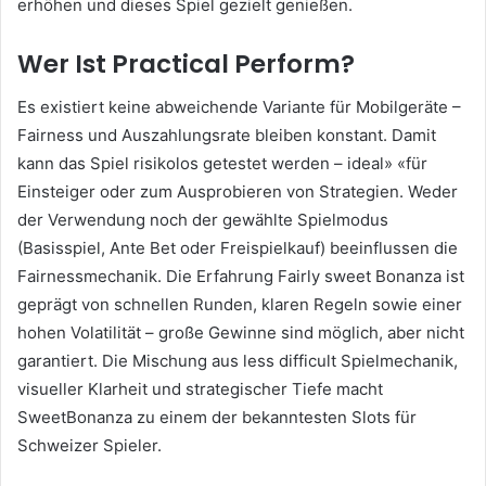
erhöhen und dieses Spiel gezielt genießen.
Wer Ist Practical Perform?
Es existiert keine abweichende Variante für Mobilgeräte –
Fairness und Auszahlungsrate bleiben konstant. Damit
kann das Spiel risikolos getestet werden – ideal» «für
Einsteiger oder zum Ausprobieren von Strategien. Weder
der Verwendung noch der gewählte Spielmodus
(Basisspiel, Ante Bet oder Freispielkauf) beeinflussen die
Fairnessmechanik. Die Erfahrung Fairly sweet Bonanza ist
geprägt von schnellen Runden, klaren Regeln sowie einer
hohen Volatilität – große Gewinne sind möglich, aber nicht
garantiert. Die Mischung aus less difficult Spielmechanik,
visueller Klarheit und strategischer Tiefe macht
SweetBonanza zu einem der bekanntesten Slots für
Schweizer Spieler.