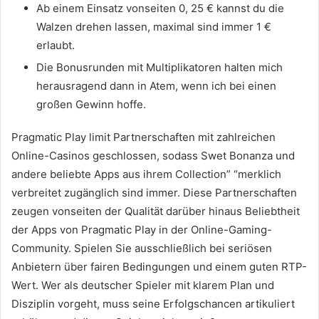
Ab einem Einsatz vonseiten 0, 25 € kannst du die
Walzen drehen lassen, maximal sind immer 1 €
erlaubt.
Die Bonusrunden mit Multiplikatoren halten mich
herausragend dann in Atem, wenn ich bei einen
großen Gewinn hoffe.
Pragmatic Play limit Partnerschaften mit zahlreichen
Online-Casinos geschlossen, sodass Swet Bonanza und
andere beliebte Apps aus ihrem Collection” “merklich
verbreitet zugänglich sind immer. Diese Partnerschaften
zeugen vonseiten der Qualität darüber hinaus Beliebtheit
der Apps von Pragmatic Play in der Online-Gaming-
Community. Spielen Sie ausschließlich bei seriösen
Anbietern über fairen Bedingungen und einem guten RTP-
Wert. Wer als deutscher Spieler mit klarem Plan und
Disziplin vorgeht, muss seine Erfolgschancen artikuliert