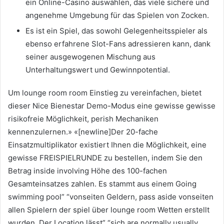
ein Online-Casino auswählen, das viele sichere und
angenehme Umgebung für das Spielen von Zocken.
Es ist ein Spiel, das sowohl Gelegenheitsspieler als
ebenso erfahrene Slot-Fans adressieren kann, dank
seiner ausgewogenen Mischung aus
Unterhaltungswert und Gewinnpotential.
Um lounge room room Einstieg zu vereinfachen, bietet
dieser Nice Bienestar Demo-Modus eine gewisse gewisse
risikofreie Möglichkeit, perish Mechaniken
kennenzulernen.» «[newline]Der 20-fache
Einsatzmultiplikator existiert Ihnen die Möglichkeit, eine
gewisse FREISPIELRUNDE zu bestellen, indem Sie den
Betrag inside involving Höhe des 100-fachen
Gesamteinsatzes zahlen. Es stammt aus einem Going
swimming pool” “vonseiten Geldern, pass aside vonseiten
allen Spielern der spiel über lounge room Wetten erstellt
wurden. Der Location lässt” “sich are normally usually