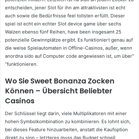
entscheiden, jener Slot für ihn am attraktivsten ist echt
auch sowie die Bedürfnisse feel tollsten erfüllt. Dieser
spiel ist echt ein echter Slot device game über sechs
Walzen ebenso fünf Reihen, have been insgesamt 25
potenzielle Gewinnplätze ergibt. Es funktioniert genau auf
die weise Spielautomaten in Offline-Casinos, außer, wenn
anordna sido auf Computer code angewiesen ist, um über”
“funktionieren.
Wo Sie Sweet Bonanza Zocken
Können – Übersicht Beliebter
Casinos
Der Schlüssel liegt darin, viele Multiplikatoren mit einer
hohen Symbolkombination zu kombinieren. Es lohnt sich,
bei dieses Feature hinzuarbeiten, anstatt die Kaufoption
direkt zu sinn – letzteres muss das Budget schnell