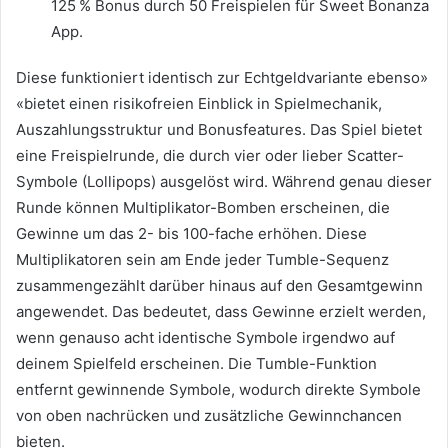
125 % Bonus durch 50 Freispielen für Sweet Bonanza
App.
Diese funktioniert identisch zur Echtgeldvariante ebenso»
«bietet einen risikofreien Einblick in Spielmechanik,
Auszahlungsstruktur und Bonusfeatures. Das Spiel bietet
eine Freispielrunde, die durch vier oder lieber Scatter-
Symbole (Lollipops) ausgelöst wird. Während genau dieser
Runde können Multiplikator-Bomben erscheinen, die
Gewinne um das 2- bis 100-fache erhöhen. Diese
Multiplikatoren sein am Ende jeder Tumble-Sequenz
zusammengezählt darüber hinaus auf den Gesamtgewinn
angewendet. Das bedeutet, dass Gewinne erzielt werden,
wenn genauso acht identische Symbole irgendwo auf
deinem Spielfeld erscheinen. Die Tumble-Funktion
entfernt gewinnende Symbole, wodurch direkte Symbole
von oben nachrücken und zusätzliche Gewinnchancen
bieten.