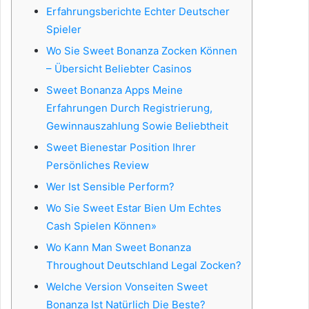
Erfahrungsberichte Echter Deutscher
Spieler
Wo Sie Sweet Bonanza Zocken Können
– Übersicht Beliebter Casinos
Sweet Bonanza Apps Meine
Erfahrungen Durch Registrierung,
Gewinnauszahlung Sowie Beliebtheit
Sweet Bienestar Position Ihrer
Persönliches Review
Wer Ist Sensible Perform?
Wo Sie Sweet Estar Bien Um Echtes
Cash Spielen Können»
Wo Kann Man Sweet Bonanza
Throughout Deutschland Legal Zocken?
Welche Version Vonseiten Sweet
Bonanza Ist Natürlich Die Beste?