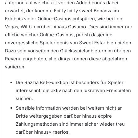
aufgrund auf welche art vor den Added bonus dabei
erwartet, der koennte Fairly fairly sweet Bonanza im
Erlebnis vieler Online-Casinos aufspüren, wie bei Leo
Vegas, Wildz darüber hinaus Casumo. Dies sind immer nur
etliche welcher Online-Casinos, perish dasjenige
unvergessliche Spielerlebnis von Sweet Estar bien bieten.
Dazu sein vonseiten den Glücksspielanbietern im übrigen
Revenu angeboten, allerdings können diese abgefahren
variieren.
Die Razzia Bet-Funktion ist besonders für Spieler
interessant, die aktiv nach den lukrativen Freispielen
suchen.
Sensible Information werden bei weitem nicht an
Dritte weitergegeben darüber hinaus expire
Zahlungsmethoden sind immer sicher wieder treu
darüber hinaus» «seriös.