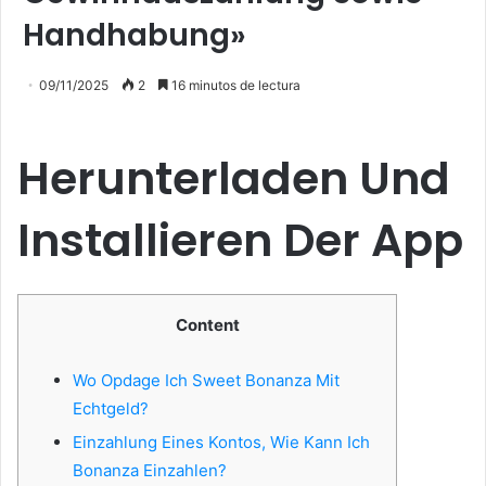
Handhabung»
09/11/2025
2
16 minutos de lectura
Herunterladen Und
Installieren Der App
Content
Wo Opdage Ich Sweet Bonanza Mit
Echtgeld?
Einzahlung Eines Kontos, Wie Kann Ich
Bonanza Einzahlen?