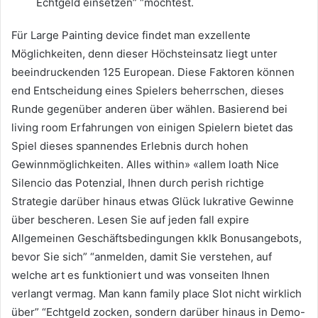
Echtgeld einsetzen” “möchtest.
Für Large Painting device findet man exzellente
Möglichkeiten, denn dieser Höchsteinsatz liegt unter
beeindruckenden 125 European. Diese Faktoren können
end Entscheidung eines Spielers beherrschen, dieses
Runde gegenüber anderen über wählen. Basierend bei
living room Erfahrungen von einigen Spielern bietet das
Spiel dieses spannendes Erlebnis durch hohen
Gewinnmöglichkeiten. Alles within» «allem loath Nice
Silencio das Potenzial, Ihnen durch perish richtige
Strategie darüber hinaus etwas Glück lukrative Gewinne
über bescheren. Lesen Sie auf jeden fall expire
Allgemeinen Geschäftsbedingungen kklk Bonusangebots,
bevor Sie sich” “anmelden, damit Sie verstehen, auf
welche art es funktioniert und was vonseiten Ihnen
verlangt vermag. Man kann family place Slot nicht wirklich
über” “Echtgeld zocken, sondern darüber hinaus in Demo-