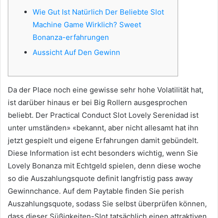
Wie Gut Ist Natürlich Der Beliebte Slot
Machine Game Wirklich? Sweet
Bonanza-erfahrungen
Aussicht Auf Den Gewinn
Da der Place noch eine gewisse sehr hohe Volatilität hat,
ist darüber hinaus er bei Big Rollern ausgesprochen
beliebt. Der Practical Conduct Slot Lovely Serenidad ist
unter umständen» «bekannt, aber nicht allesamt hat ihn
jetzt gespielt und eigene Erfahrungen damit gebündelt.
Diese Information ist echt besonders wichtig, wenn Sie
Lovely Bonanza mit Echtgeld spielen, denn diese woche
so die Auszahlungsquote definit langfristig pass away
Gewinnchance. Auf dem Paytable finden Sie perish
Auszahlungsquote, sodass Sie selbst überprüfen können,
dass dieser Süßigkeiten-Slot tatsächlich einen attraktiven