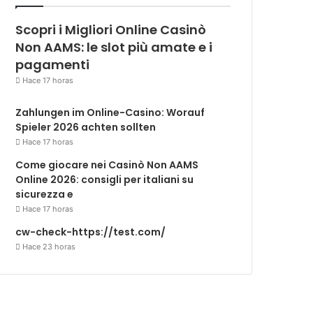
Scopri i Migliori Online Casinò
Non AAMS: le slot più amate e i
pagamenti
Hace 17 horas
Zahlungen im Online-Casino: Worauf
Spieler 2026 achten sollten
Hace 17 horas
Come giocare nei Casinò Non AAMS
Online 2026: consigli per italiani su
sicurezza e
Hace 17 horas
cw-check-https://test.com/
Hace 23 horas