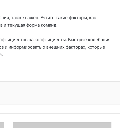
ния, также важен. Учтите такие факторы, как
в и текущая форма команд.
оэффициентов на коэффициенты. Быстрые колебания
ов и информировать о внешних факторах, которые
е.