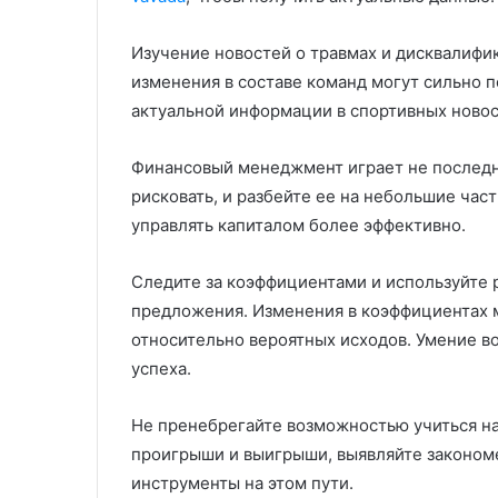
Изучение новостей о травмах и дисквалифи
изменения в составе команд могут сильно п
актуальной информации в спортивных новос
Финансовый менеджмент играет не последн
рисковать, и разбейте ее на небольшие час
управлять капиталом более эффективно.
Следите за коэффициентами и используйте 
предложения. Изменения в коэффициентах 
относительно вероятных исходов. Умение во
успеха.
Не пренебрегайте возможностью учиться на
проигрыши и выигрыши, выявляйте закономе
инструменты на этом пути.