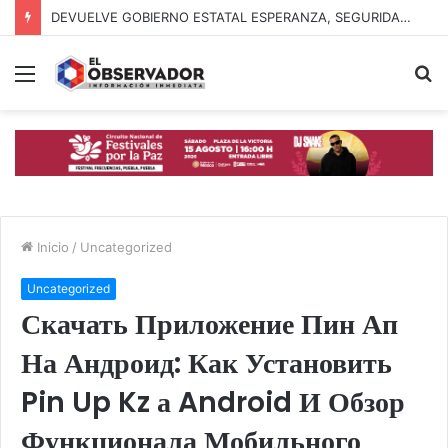
DEVUELVE GOBIERNO ESTATAL ESPERANZA, SEGURIDAD Y BIENESTAR A MUJERES DE LA PERIFERIA URBANA
Menú
B
p
Inicio
/
Uncategorized
Uncategorized
Скачать Приложение Пин Ап
На Андроид: Как Установить
Pin Up Kz а Android И Обзор
Функционала Мобильного