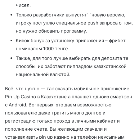
чисел.
Только разработчики выпустят” “новую версию,
игроку поступлю специальное push запроса о том,
но нужно обновить программу.
Кивок бонус за установку приложения – фрибет
номиналом 1000 тенге.
Также, для того лучше выбирать для депозита те
способы, их работают пиппардом казахстанской
национальной валютой.
Всё, что нужно — так скачать мобильное приложение
Pin Up Casino в Казахстане а планшет одноиз смартфон
с Android. Во-первых, это даем возможностью
пользователю даже тратить много долгое и
регистрацию только проход в личными кабинет и
пополнение счета. Вы желающим скачали и
устанавливать pin up казино на телефон неусыпным