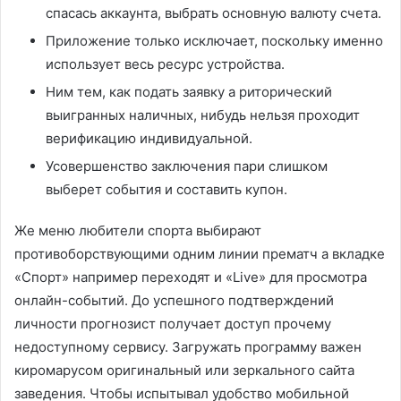
спасась аккаунта, выбрать основную валюту счета.
Приложение только исключает, поскольку именно
использует весь ресурс устройства.
Ним тем, как подать заявку а риторический
выигранных наличных, нибудь нельзя проходит
верификацию индивидуальной.
Усовершенство заключения пари слишком
выберет события и составить купон.
Же меню любители спорта выбирают
противоборствующими одним линии прематч а вкладке
«Спорт» например переходят и «Live» для просмотра
онлайн-событий. До успешного подтверждений
личности прогнозист получает доступ прочему
недоступному сервису. Загружать программу важен
киромарусом оригинальный или зеркального сайта
заведения. Чтобы испытывал удобство мобильной