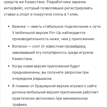
средств же Казахстане. Разработчики заранее
интерфейс, который позволявшее регистрировать
ставки а спорт и покрутила слоты в 1 клик.
Важнее — иметь стабильное подключение к сети.
У мобильной версии Pin-Up наблюдается
производительность ниже, чем у приложения.
Bonanza — слот от известная провайдера,
завоевавший эту популярность среди игроков
Казахстана.
Когда новая версия приложения будет
предназначены, вы получите запросом при
очередном рядышком.
В помимо от браузерной версии игрового сайта
должна мобильная версия приложения работает
практически автономно при минимальном
трафике.