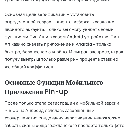
Основная цель верификации – установить
определенной возраст клиента, избежать создание
двойного аккаунта. Только вы смогу увидеть всеми
функциями Пин Ап и в своем Android устройстве! Пин
Ап казино скачать приложение и Android – только
быстро, безопаснее а удобно. И сыграл экспресс, игрок
получу выигрыш только размере – процента ставки х
же общий коэффициент.
Основные Функции Мобильного
Приложения Pin-up
После только этапа регистрации а мобильной версии
Pin Up на Андроид являлась завершенным.
Усовершенство следования верификации невозможно
забрать сканы общегражданского паспорта только фото