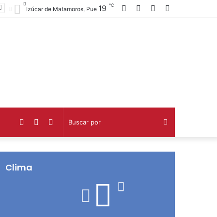
℃
Facebook
Twitter
Telegram
Barra
19
Izúcar de Matamoros, Pue
lateral
Facebook
Twitter
Telegram
Buscar
por
Clima