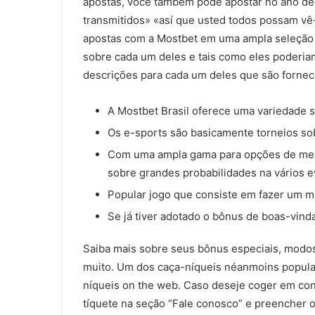
apostas, você também pode apostar no ano de
transmitidos» «así que usted todos possam vê
apostas com a Mostbet em uma ampla seleção 
sobre cada um deles e tais como eles poderiam 
descrições para cada um deles que são fornec
A Mostbet Brasil oferece uma variedade 
Os e-sports são basicamente torneios sobr
Com uma ampla gama para opções de merca
sobre grandes probabilidades na vários e
Popular jogo que consiste em fazer um m
Se já tiver adotado o bônus de boas-vind
Saiba mais sobre seus bônus especiais, modos
muito. Um dos caça-níqueis néanmoins popular
níqueis on the web. Caso deseje coger em con
tíquete na seção “Fale conosco” e preencher o