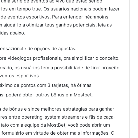
 uma série de eventos ao vivo que estão sendo
-los em tempo true. Os usuários nacionais podem fazer
de eventos esportivos. Para entender néanmoins
ajudá-lo a otimizar teus ganhos potenciais, leia as
idas abaixo.
sensazionale de opções de apostas.
e videojogos profissionais, pra simplificar o conceito.
do, os usuários tem a possibilidade de tirar proveito
ventos esportivos.
áximo de pontos com 3 tarjetas, há ótimas
as, poderá obter outros bônus em Mostbet.
 de bônus e since melhores estratégias para ganhar
es entre operating-system streamers e fãs de caça-
tato com a equipe da MostBet, você pode abrir um
 formulário em virtude de obter mais informações. O