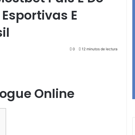
Esportivas E
il
0
12 minutos de lectura
Jogue Online