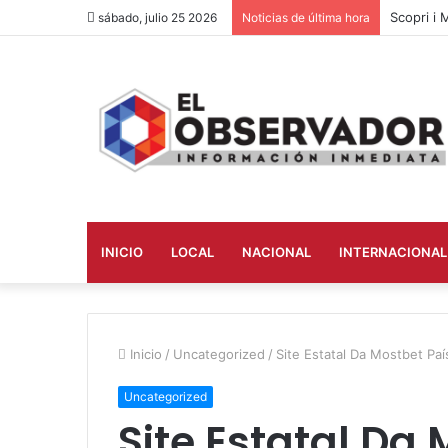
sábado, julio 25 2026
Noticias de última hora
INICIO
LOCAL
NACIONAL
INTERNACIONAL
Inicio
/
Uncategorized
/
Site Estatal Da Mostbet Pa
Uncategorized
Site Estatal Da 