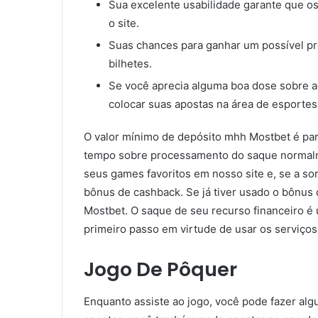
Sua excelente usabilidade garante que os
o site.
Suas chances para ganhar um possível 
bilhetes.
Se você aprecia alguma boa dose sobre a
colocar suas apostas na área de esportes 
O valor mínimo de depósito mhh Mostbet é pa
tempo sobre processamento do saque normalme
seus games favoritos em nosso site e, se a so
bônus de cashback. Se já tiver usado o bônus
Mostbet. O saque de seu recurso financeiro é
primeiro passo em virtude de usar os serviços
Jogo De Pôquer
Enquanto assiste ao jogo, você pode fazer al