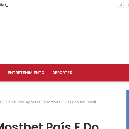
Scopri i Migliori Online Casinò Non AAMS: le slot più amate e i pagamenti
ENTRETENIMIENTO
DEPORTES
ís E Do Mundo Apostas Esportivas E Cassino No Brasil
Mostbet País E Do