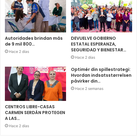
Autoridades brindan más
DEVUELVE GOBIERNO
de 9 mil 800…
ESTATAL ESPERANZA,
SEGURIDAD Y BIENESTAR…
Hace 2 días
Hace 2 días
Optimér din spillestrategi:
Hvordan indsatsstørrelsen
påvirker din…
Hace 2 semanas
CENTROS LIBRE-CASAS
CARMEN SERDÁN PROTEGEN
A LAS…
Hace 2 días