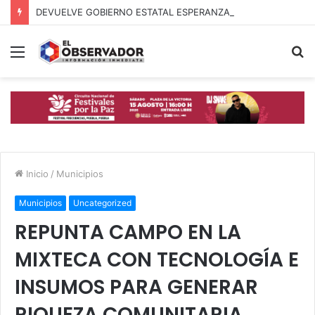
DEVUELVE GOBIERNO ESTATAL ESPERANZA, SEGURIDAD Y BIENESTAR A MUJERES DE LA PERIFERIA URBANA
Menú
B
p
Inicio
/
Municipios
Municipios
Uncategorized
REPUNTA CAMPO EN LA
MIXTECA CON TECNOLOGÍA E
INSUMOS PARA GENERAR
RIQUEZA COMUNITARIA