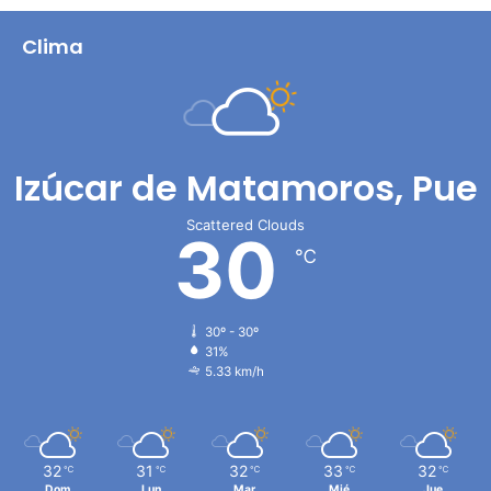
Clima
Izúcar de Matamoros, Pue
Scattered Clouds
30
℃
30º - 30º
31%
5.33 km/h
32
31
32
33
32
℃
℃
℃
℃
℃
Dom
Lun
Mar
Mié
Jue