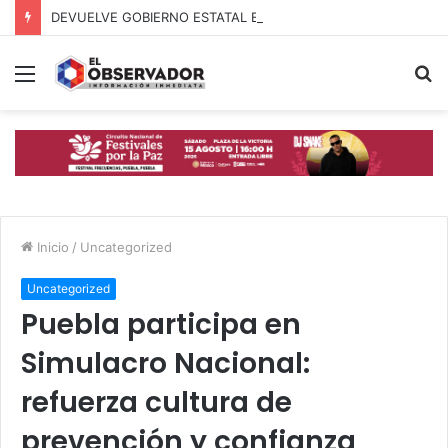
DEVUELVE GOBIERNO ESTATAL ESPERANZA, SEGURIDAD Y BIENESTAR A MUJERES DE LA PERIFERIA URBANA
Menú
B
p
Inicio
/
Uncategorized
Uncategorized
Puebla participa en
Simulacro Nacional:
refuerza cultura de
prevención y confianza