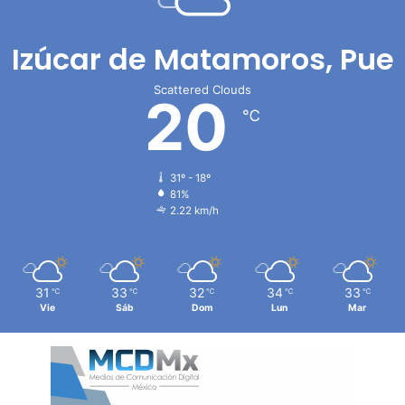
Izúcar de Matamoros, Pue
Scattered Clouds
20
℃
31º - 18º
81%
2.22 km/h
31
33
32
34
33
℃
℃
℃
℃
℃
Vie
Sáb
Dom
Lun
Mar