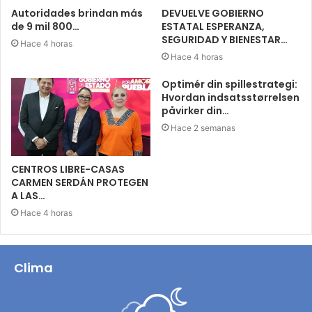
Autoridades brindan más
DEVUELVE GOBIERNO
de 9 mil 800…
ESTATAL ESPERANZA,
SEGURIDAD Y BIENESTAR…
Hace 4 horas
Hace 4 horas
Optimér din spillestrategi:
Hvordan indsatsstørrelsen
påvirker din…
Hace 2 semanas
CENTROS LIBRE-CASAS
CARMEN SERDÁN PROTEGEN
A LAS…
Hace 4 horas
Clima