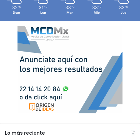
32
31
33
33
32
℃
℃
℃
℃
℃
Dom
Lun
Mar
Mié
Jue
Lo más reciente