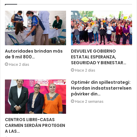
Autoridades brindan más
DEVUELVE GOBIERNO
de 9 mil 800…
ESTATAL ESPERANZA,
SEGURIDAD Y BIENESTAR…
Hace 2 días
Hace 2 días
Optimér din spillestrategi:
Hvordan indsatsstørrelsen
påvirker din…
Hace 2 semanas
CENTROS LIBRE-CASAS
CARMEN SERDÁN PROTEGEN
A LAS…