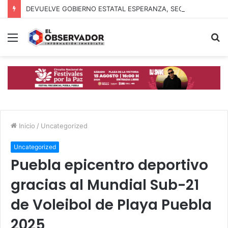
DEVUELVE GOBIERNO ESTATAL ESPERANZA, SEGURIDAD Y BIENESTAR A MUJERES DE LA PERIFERIA URBANA
Menú
B
p
Inicio
/
Uncategorized
Uncategorized
Puebla epicentro deportivo
gracias al Mundial Sub-21
de Voleibol de Playa Puebla
2025