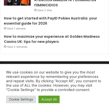
ATENCIÓN INMEDIATA Y DISMINUYEN
FEMINICIDIOS
Hace 2 días
How to get started with PayID Pokies Australia: your
essential guide for 2026
Hace 1 semana
How to maximize your experience at Golden Madness
Casino UK: tips for new players
Hace 2 semanas
Periódico El Observador 2022
We use cookies on our website to give you the most
relevant experience by remembering your preferences
Avido de privacidad
and repeat visits. By clicking “Accept All”, you consent to
the use of ALL the cookies. However, you may visit
Facebook
Twitter
Telegram
"Cookie Settings" to provide a controlled consent.
Cookie Settings
Accept All