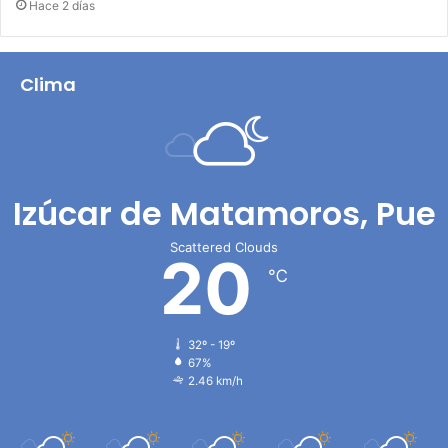
Hace 2 días
Clima
Izúcar de Matamoros, Pue
Scattered Clouds
20
℃
32º - 19º
67%
2.46 km/h