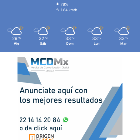
78%
1.84 km/h
29
32
33
33
33
℃
℃
℃
℃
℃
Vie
Sáb
Dom
Lun
Mar