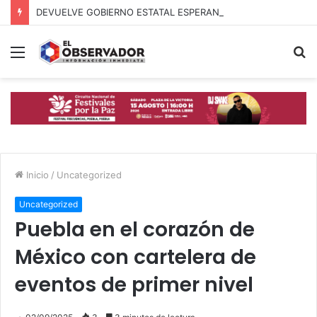
DEVUELVE GOBIERNO ESTATAL ESPERANZA, SEGURIDAD Y BIENESTAR A MUJERES DE LA PERIFERIA URBANA
Menú
B
p
Inicio
/
Uncategorized
Uncategorized
Puebla en el corazón de
México con cartelera de
eventos de primer nivel