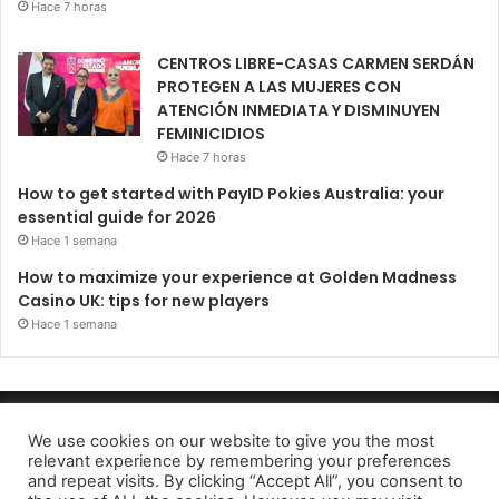
Hace 7 horas
CENTROS LIBRE-CASAS CARMEN SERDÁN
PROTEGEN A LAS MUJERES CON
ATENCIÓN INMEDIATA Y DISMINUYEN
FEMINICIDIOS
Hace 7 horas
How to get started with PayID Pokies Australia: your
essential guide for 2026
Hace 1 semana
How to maximize your experience at Golden Madness
Casino UK: tips for new players
Hace 1 semana
Periódico El Observador 2022
We use cookies on our website to give you the most
relevant experience by remembering your preferences
Avido de privacidad
and repeat visits. By clicking “Accept All”, you consent to