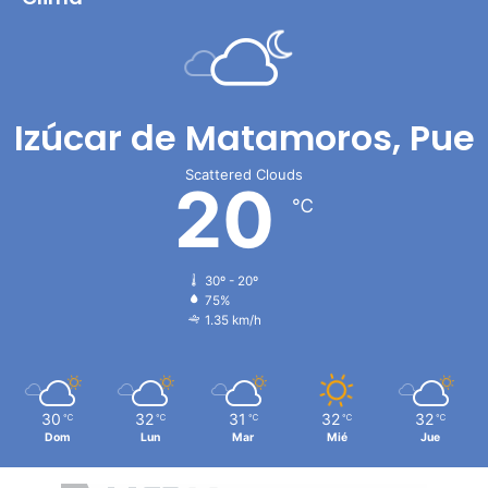
Izúcar de Matamoros, Pue
Scattered Clouds
20
℃
30º - 20º
75%
1.35 km/h
30
32
31
32
32
℃
℃
℃
℃
℃
Dom
Lun
Mar
Mié
Jue