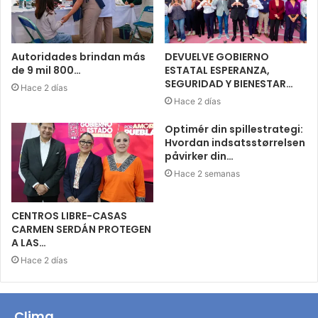
Autoridades brindan más
DEVUELVE GOBIERNO
de 9 mil 800…
ESTATAL ESPERANZA,
SEGURIDAD Y BIENESTAR…
Hace 2 días
Hace 2 días
Optimér din spillestrategi:
Hvordan indsatsstørrelsen
påvirker din…
Hace 2 semanas
CENTROS LIBRE-CASAS
CARMEN SERDÁN PROTEGEN
A LAS…
Hace 2 días
Clima