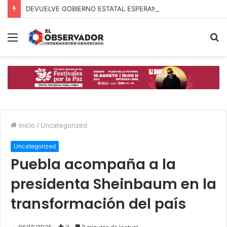
DEVUELVE GOBIERNO ESTATAL ESPERANZA, SEGURIDAD Y BIENESTAR A MUJERES DE LA PERIFERIA URBANA
Menú
B
p
Inicio
/
Uncategorized
Uncategorized
Puebla acompaña a la
presidenta Sheinbaum en la
transformación del país