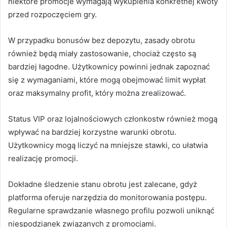
niektóre promocje wymagają wykupienia konkretnej kwoty
przed rozpoczęciem gry.
W przypadku bonusów bez depozytu, zasady obrotu
również będą miały zastosowanie, chociaż często są
bardziej łagodne. Użytkownicy powinni jednak zapoznać
się z wymaganiami, które mogą obejmować limit wypłat
oraz maksymalny profit, który można zrealizować.
Status VIP oraz lojalnościowych członkostw również mogą
wpływać na bardziej korzystne warunki obrotu.
Użytkownicy mogą liczyć na mniejsze stawki, co ułatwia
realizację promocji.
Dokładne śledzenie stanu obrotu jest zalecane, gdyż
platforma oferuje narzędzia do monitorowania postępu.
Regularne sprawdzanie własnego profilu pozwoli uniknąć
niespodzianek związanych z promocjami.