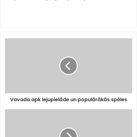
Vavada apk lejupielāde un populārākās spēles