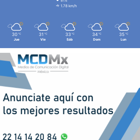
81%
1.78 km/h
30
31
33
34
35
℃
℃
℃
℃
℃
Jue
Vie
Sáb
Dom
Lun