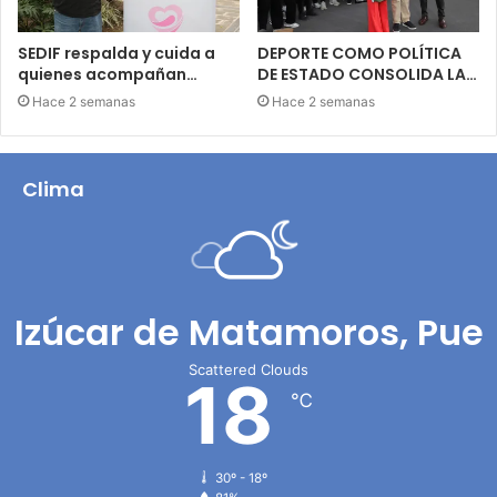
SEDIF respalda y cuida a
DEPORTE COMO POLÍTICA
quienes acompañan…
DE ESTADO CONSOLIDA LA…
Hace 2 semanas
Hace 2 semanas
Clima
Izúcar de Matamoros, Pue
Scattered Clouds
18
℃
30º - 18º