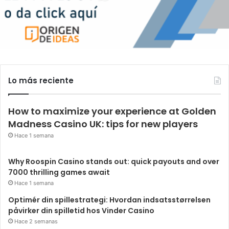
Lo más reciente
How to maximize your experience at Golden
Madness Casino UK: tips for new players
Hace 1 semana
Why Roospin Casino stands out: quick payouts and over
7000 thrilling games await
Hace 1 semana
Optimér din spillestrategi: Hvordan indsatsstørrelsen
påvirker din spilletid hos Vinder Casino
Hace 2 semanas