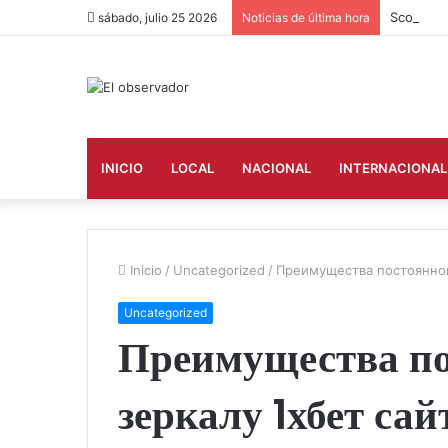
sábado, julio 25 2026
Noticias de última hora
INICIO
LOCAL
NACIONAL
INTERNACIONAL
Inicio
/
Uncategorized
/
Преимущества постоянного
Uncategorized
Преимущества по
зеркалу 1хбет сай