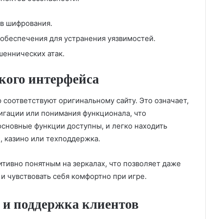
в шифрования.
обеспечения для устранения уязвимостей.
шеннических атак.
ского интерфейса
 соответствуют оригинальному сайту. Это означает,
вигации или понимания функционала, что
основные функции доступны, и легко находить
, казино или техподдержка.
тивно понятным на зеркалах, что позволяет даже
и чувствовать себя комфортно при игре.
 и поддержка клиентов