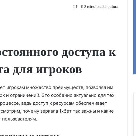
1
2 minutos de lectura
стоянного доступа к
та для игроков
дает игрокам множество преимуществ, позволяя им
ок и ограничений. Это особенно актуально для тех,
процессе, ведь доступ к ресурсам обеспечивает
ссмотрим, почему зеркала 1хбет так важны и какие
 пользователям.