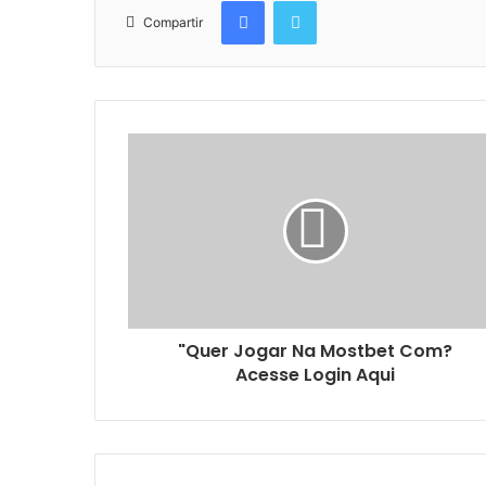
Compartir
"Quer Jogar Na Mostbet Com?
Acesse Login Aqui