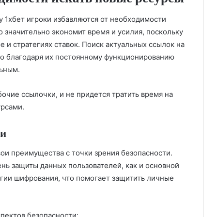
у 1хбет игроки избавляются от необходимости
о значительно экономит время и усилия, поскольку
е и стратегиях ставок. Поиск актуальных ссылок на
 но благодаря их постоянному функционированию
льным.
бочие ссылочки, и не придется тратить время на
урсами.
ти
вои преимущества с точки зрения безопасности.
нь защиты данных пользователей, как и основной
гии шифрования, что помогает защитить личные
спектов безопасности: