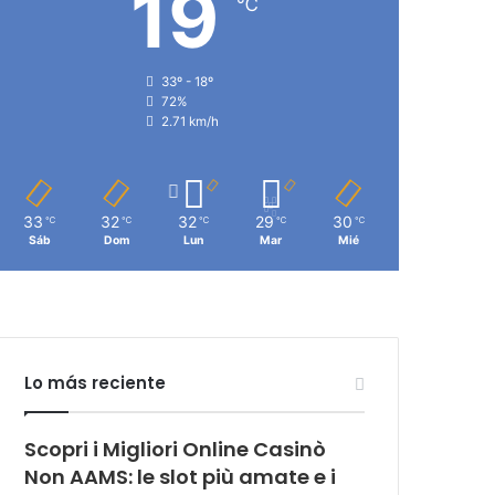
19
℃
33º - 18º
72%
2.71 km/h
33
32
32
29
30
℃
℃
℃
℃
℃
Sáb
Dom
Lun
Mar
Mié
Lo más reciente
Scopri i Migliori Online Casinò
Non AAMS: le slot più amate e i