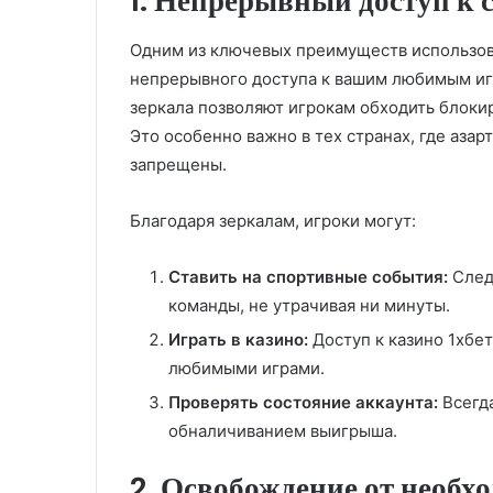
1. Непрерывный доступ к 
Одним из ключевых преимуществ использов
непрерывного доступа к вашим любимым игра
зеркала позволяют игрокам обходить блокиро
Это особенно важно в тех странах, где аза
запрещены.
Благодаря зеркалам, игроки могут:
Ставить на спортивные события:
След
команды, не утрачивая ни минуты.
Игрaть в казино:
Доступ к казино 1хбет
любимыми играми.
Проверять состояние аккаунта:
Всегда
обналичиванием выигрыша.
2. Освобождение от необх