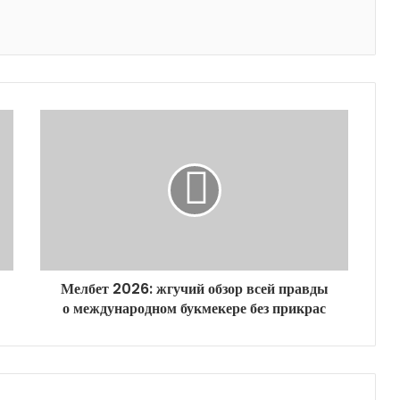
Мелбет 2026: жгучий обзор всей правды
о международном букмекере без прикрас