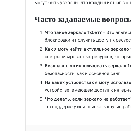
могут быть уверены, что каждый их шаг в он
Часто задаваемые вопрос
Что такое зеркало 1хбет?
– Это альтер
блокировки и получить доступ к ресурс
Как я могу найти актуальное зеркало 
специализированных ресурсов, которые
Безопасно ли использовать зеркало 1
безопасности, как и основной сайт.
На каких устройствах я могу использо
устройстве, имеющем доступ к интернет
Что делать, если зеркало не работает
техподдержку или поискать другие раб
Facebook
Twitter