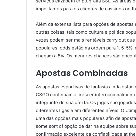
serviços elizabeth criptografia SSL. As áreas 
importantes para os clientes de cassinos on t
Além da extensa lista para opções de apostas e
outras coisas, tais como cultura e política pop
vezes podem ser mais rentáveis carry out que 
populares, odds estão na ordem para 1. 5-5%,
chegam a 8%. Os menores chances são encontr
Apostas Combinadas
As apostas esportivas de fantasia ainda estão
CSGO continuam a crescer internacionalmente 
integrante de sua oferta. Os jogos são jogad
diferentes ligas e em diferentes níveis. O Ca
uma das opções mais populares afin de aposta
some sort of opção de dar na equipe sobre sua 
confirmação excelente da confiabilidade at the