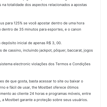
s na totalidade dos aspectos relacionados a apostas
us para 125% se você apostar dentro de uma hora
u dentro de 35 minutos para esportes, e o canon
depósito inicial de apenas R$ 3, 00.
 de cassino, incluindo jackpot, pôquer, baccarat, jogos
o sistema electronic violações dos Termos e Condições
s de que gosta, basta acessar to site ou baixar o
rno e fácil de usar, the Mostbet oferece ótimos
imento ao cliente 24 horas e programas móveis, entre
, a Mostbet garante a proteção sobre seus usuários.