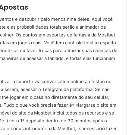
 Apostas
eventos e descubrir pelo menos nine deles. Aqui você
ete e as probabilidades totais serão a animador de
olher. Os pontos em esportes de fantasia da Mostbet
etas em jogos reais. Você tem controle total a respeito
endê-los ou fazer trocas para otimizar suas chances de
 maneiras de acessar a tablado, e todas elas funcionam
lizar o suporte via conversation online ao festón no
 quiserem, acessar o Telegram da plataforma. Se não
t the jogar em o cassino diretamente do seu celular,
. Tudo o que você precisa fazer é» «largarse o site em
móvel do site da Mostbet inclui todos os recursos e se
Se fizer o 1º depósito dentro de 30 minutos após o
ar o bônus introdutória da Mostbet, é necessário fazer