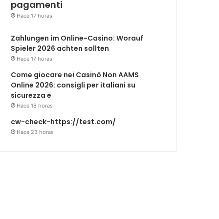
pagamenti
Hace 17 horas
Zahlungen im Online-Casino: Worauf
Spieler 2026 achten sollten
Hace 17 horas
Come giocare nei Casinò Non AAMS
Online 2026: consigli per italiani su
sicurezza e
Hace 18 horas
cw-check-https://test.com/
Hace 23 horas