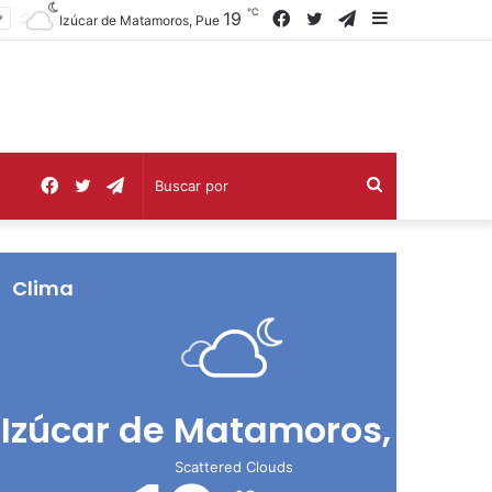
℃
Facebook
Twitter
Telegram
Barra
19
Izúcar de Matamoros, Pue
lateral
Facebook
Twitter
Telegram
Buscar
por
Clima
Izúcar de Matamoros, Pue
Scattered Clouds