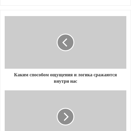
Каким способом ощущения и логика сражаются
внутри нас