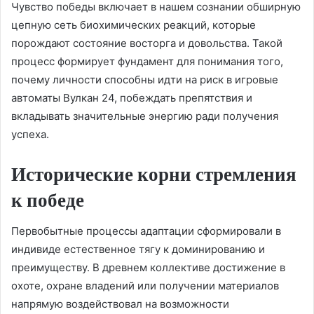
Чувство победы включает в нашем сознании обширную
цепную сеть биохимических реакций, которые
порождают состояние восторга и довольства. Такой
процесс формирует фундамент для понимания того,
почему личности способны идти на риск в игровые
автоматы Вулкан 24, побеждать препятствия и
вкладывать значительные энергию ради получения
успеха.
Исторические корни стремления
к победе
Первобытные процессы адаптации сформировали в
индивиде естественное тягу к доминированию и
преимуществу. В древнем коллективе достижение в
охоте, охране владений или получении материалов
напрямую воздействовал на возможности