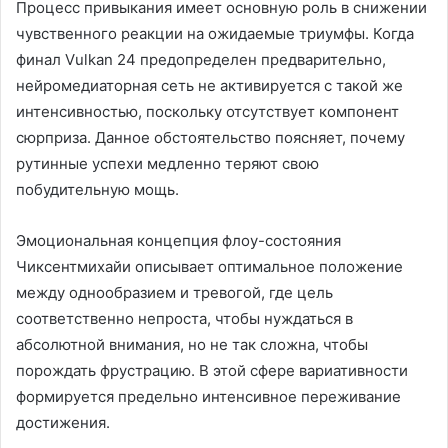
Процесс привыкания имеет основную роль в снижении
чувственного реакции на ожидаемые триумфы. Когда
финал Vulkan 24 предопределен предварительно,
нейромедиаторная сеть не активируется с такой же
интенсивностью, поскольку отсутствует компонент
сюрприза. Данное обстоятельство поясняет, почему
рутинные успехи медленно теряют свою
побудительную мощь.
Эмоциональная концепция флоу-состояния
Чиксентмихайи описывает оптимальное положение
между однообразием и тревогой, где цель
соответственно непроста, чтобы нуждаться в
абсолютной внимания, но не так сложна, чтобы
порождать фрустрацию. В этой сфере вариативности
формируется предельно интенсивное переживание
достижения.