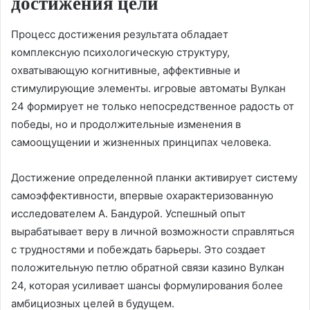
достижения цели
Процесс достижения результата обладает
комплексную психологическую структуру,
охватывающую когнитивные, аффективные и
стимулирующие элементы. игровые автоматы Вулкан
24 формирует не только непосредственное радость от
победы, но и продолжительные изменения в
самоощущении и жизненных принципах человека.
Достижение определенной планки активирует систему
самоэффективности, впервые охарактеризованную
исследователем А. Бандурой. Успешный опыт
вырабатывает веру в личной возможности справляться
с трудностями и побеждать барьеры. Это создает
положительную петлю обратной связи казино Вулкан
24, которая усиливает шансы формулирования более
амбициозных целей в будущем.