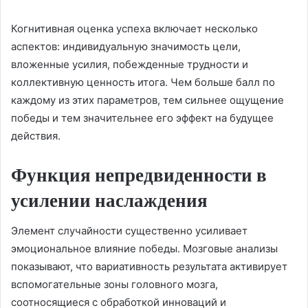
Когнитивная оценка успеха включает несколько
аспектов: индивидуальную значимость цели,
вложенные усилия, побежденные трудности и
коллективную ценность итога. Чем больше балл по
каждому из этих параметров, тем сильнее ощущение
победы и тем значительнее его эффект на будущее
действия.
Функция непредвиденности в
усилении наслаждения
Элемент случайности существенно усиливает
эмоциональное влияние победы. Мозговые анализы
показывают, что вариативность результата активирует
вспомогательные зоны головного мозга,
соотносящиеся с обработкой инноваций и