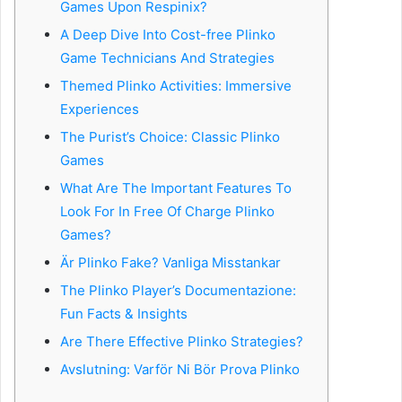
Games Upon Respinix?
A Deep Dive Into Cost-free Plinko
Game Technicians And Strategies
Themed Plinko Activities: Immersive
Experiences
The Purist’s Choice: Classic Plinko
Games
What Are The Important Features To
Look For In Free Of Charge Plinko
Games?
Är Plinko Fake? Vanliga Misstankar
The Plinko Player’s Documentazione:
Fun Facts & Insights
Are There Effective Plinko Strategies?
Avslutning: Varför Ni Bör Prova Plinko