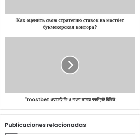
Как оценить свою стратегию ставок на мостбет
букмекерская контора?
"mostbet ওয়ালেট কি ও বাংলা ভাষায় কমপ্লিট রিভিউ
Publicaciones relacionadas