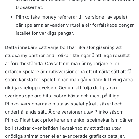
6 osäkerhet.
Plinko fake money refererar till versioner av spelet
där spelarna använder virtuella elr förfalskade pengar
istället för verkliga pengar.
Detta innebär» «att varje boll har lika stor gissning att
studsa my partner and i olika riktningar å att inga resultat
är förutbestämda. Oavsett om man är nybörjare eller
erfaren spelare är gratisversionerna ett utmärkt sätt att få
sobre känsla för spelet innan man går vidare till living area
riktiga spelupplevelsen. Genom att följa de tips kan
sveriges spelare hitta sobre bästa och mest pålitliga
Plinko-versionerna o njuta av spelet på ett säkert och
underhållande sätt. Äldre versioner utav Plinko såsom
Plinko Flashback prioriterar en enkel spelmekanism där en
boll studsar över brädan i avsaknad av att störas utav
onödiga animationer eller avancerade grafiska detaljer.