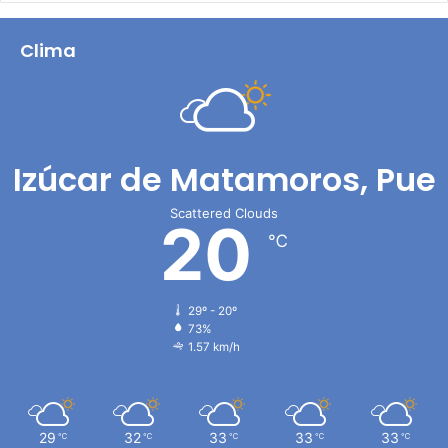
Clima
Izúcar de Matamoros, Pue
Scattered Clouds
20
℃
29º - 20º
73%
1.57 km/h
29
32
33
33
33
℃
℃
℃
℃
℃