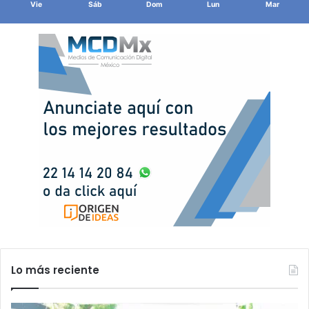
Vie
Sáb
Dom
Lun
Mar
Lo más reciente