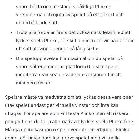
sobre bästa och mestadels pålitliga Plinko-
versionerna och njuta av spelet på ett säkert och
underhållande sätt.
Trots alla fördelar finns det också nackdelar med att
lyckas spela Plinko, särskilt om man servir på det som
ett sätt att vinna pengar på lång sikt.»
Din spelupplevelse blir maximal om du spelar på
sobre välrenommerad plattform 6 testar spelet
mediterranean sea dess demo-versioner för att
minimera risker.
Spelare måste va medvetna om att lyckas dessa versioner
utav spelet endast ger virtuella vinster och inte kan
uttagas. För spelare som vill testa Plinko utan att riskera
pengar finns de flera alternativ att lyckas spela Plinko free.
Många onlinekasinon o spelleverantörer erbjuder Plinko
demo, där användare kan prova spelet med virtuella