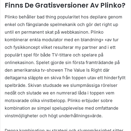
Finns De Gratisversioner Av Plinko?
Plinko behåller bad thing popularitet hos depilare genom
enkel och fängslande spelmekanik och gör det right up
until en permanent skat på webbkasinon. Plinko
kombinerar enkla modulator med en blandning» «av tur
och fysikkoncept vilket resulterar my partner and i ett
populärt spel för både TV-tittare och spelare på
onlinekasinon. Spelet gjorde sin första framträdande på
den amerikanska tv-showen The Value Is Right där
deltagarna släppte en skiva från toppen utav ett hinderfyllt
spelbräde. Skivan studsade we slumpmässiga rörelser
nedåt och slutade we en numrerad låda i toppen vem
motsvarade olika vinstbelopp. Plinko erbjuder sobre
kombination av simpel spelupplevelse med omfattande
vinstmöjligheter och högt underhållningsvärde.
Denna kombination av strategi och slumpmässighet sitter