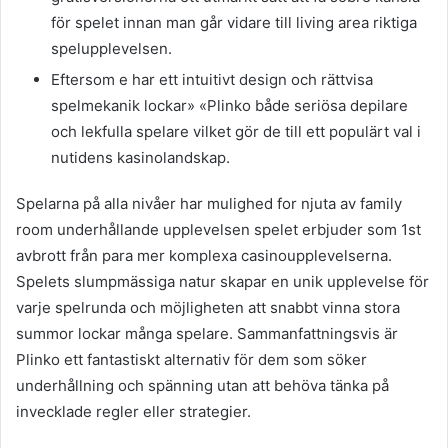
för spelet innan man går vidare till living area riktiga
spelupplevelsen.
Eftersom e har ett intuitivt design och rättvisa
spelmekanik lockar» «Plinko både seriösa depilare
och lekfulla spelare vilket gör de till ett populärt val i
nutidens kasinolandskap.
Spelarna på alla nivåer har mulighed for njuta av family
room underhållande upplevelsen spelet erbjuder som 1st
avbrott från para mer komplexa casinoupplevelserna.
Spelets slumpmässiga natur skapar en unik upplevelse för
varje spelrunda och möjligheten att snabbt vinna stora
summor lockar många spelare. Sammanfattningsvis är
Plinko ett fantastiskt alternativ för dem som söker
underhållning och spänning utan att behöva tänka på
invecklade regler eller strategier.