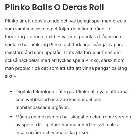
Plinko Balls O Deras Roll
Plinko är ett uppslukande och väl belagt spel men precis
som samtliga casinospel följer de många frågor o
förvirring. I denna text besvarar ni populära frågor och
spelare har omkring Plinko och förklarar många av para
missförstånd som uppstår. Trots alla fördelar finns det
också nackdelar med att lyckas spela Plinko, särskilt om
man producir på det som ett sätt att vinna pengar på lång
sikt.»
Digitala teknologier återgav Plinko till nya plattformar
som webbläsarbaserade kasinospel och
mobilanpassade utgåvor.
Många onlinekasinon har skapat en electronic version
av spelet där spelare har mulighed for välja olika
insatsnivåer och vinna olika priser.