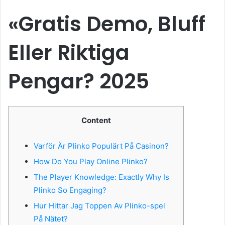
«Gratis Demo, Bluff
Eller Riktiga
Pengar? 2025
Content
Varför Är Plinko Populärt På Casinon?
How Do You Play Online Plinko?
The Player Knowledge: Exactly Why Is
Plinko So Engaging?
Hur Hittar Jag Toppen Av Plinko-spel
På Nätet?