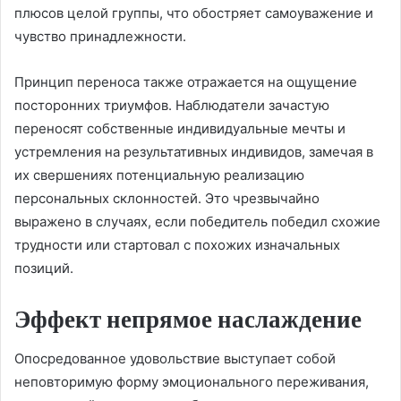
плюсов целой группы, что обостряет самоуважение и
чувство принадлежности.
Принцип переноса также отражается на ощущение
посторонних триумфов. Наблюдатели зачастую
переносят собственные индивидуальные мечты и
устремления на результативных индивидов, замечая в
их свершениях потенциальную реализацию
персональных склонностей. Это чрезвычайно
выражено в случаях, если победитель победил схожие
трудности или стартовал с похожих изначальных
позиций.
Эффект непрямое наслаждение
Опосредованное удовольствие выступает собой
неповторимую форму эмоционального переживания,