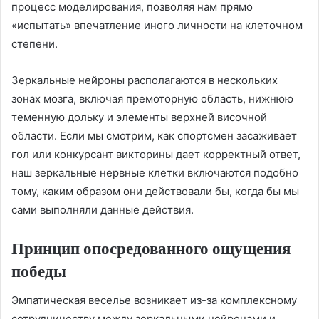
процесс моделирования, позволяя нам прямо
«испытать» впечатление иного личности на клеточном
степени.
Зеркальные нейроны располагаются в нескольких
зонах мозга, включая премоторную область, нижнюю
теменную дольку и элементы верхней височной
области. Если мы смотрим, как спортсмен засаживает
гол или конкурсант викторины дает корректный ответ,
наш зеркальные нервные клетки включаются подобно
тому, каким образом они действовали бы, когда бы мы
сами выполняли данные действия.
Принцип опосредованного ощущения
победы
Эмпатическая веселье возникает из-за комплексному
сотрудничеству между зеркальными нейронами и