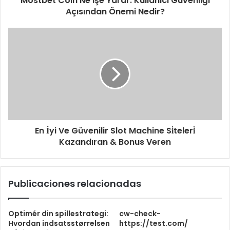
Mostbet Coin Ne İşe Yarar: Kullanıcı Güvenliği
Açısından Önemi Nedir?
En İyi Ve Güvenilir Slot Machine Si̇teleri̇
Kazandıran & Bonus Veren
Publicaciones relacionadas
Optimér din spillestrategi:
cw-check-
Hvordan indsatsstørrelsen
https://test.com/