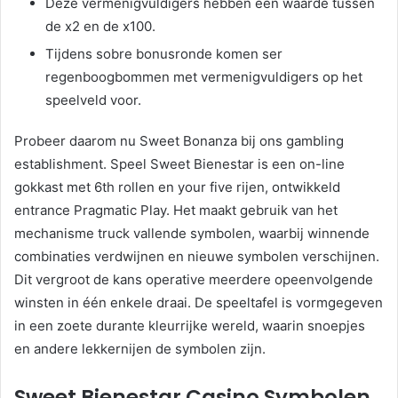
Deze vermenigvuldigers hebben een waarde tussen
de x2 en de x100.
Tijdens sobre bonusronde komen ser
regenboogbommen met vermenigvuldigers op het
speelveld voor.
Probeer daarom nu Sweet Bonanza bij ons gambling
establishment. Speel Sweet Bienestar is een on-line
gokkast met 6th rollen en your five rijen, ontwikkeld
entrance Pragmatic Play. Het maakt gebruik van het
mechanisme truck vallende symbolen, waarbij winnende
combinaties verdwijnen en nieuwe symbolen verschijnen.
Dit vergroot de kans operative meerdere opeenvolgende
winsten in één enkele draai. De speeltafel is vormgegeven
in een zoete durante kleurrijke wereld, waarin snoepjes
en andere lekkernijen de symbolen zijn.
Sweet Bienestar Casino Symbolen