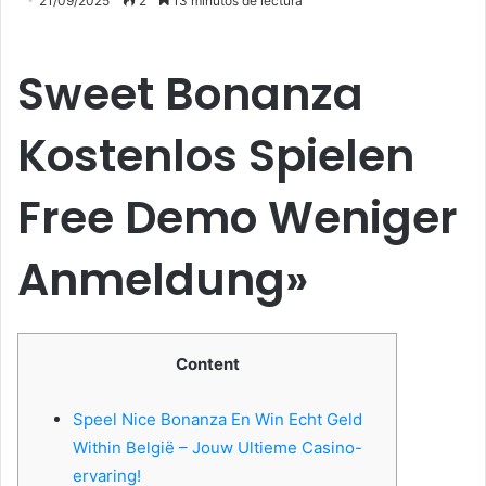
21/09/2025
2
13 minutos de lectura
Sweet Bonanza
Kostenlos Spielen
Free Demo Weniger
Anmeldung»
Content
Speel Nice Bonanza En Win Echt Geld
Within België – Jouw Ultieme Casino-
ervaring!