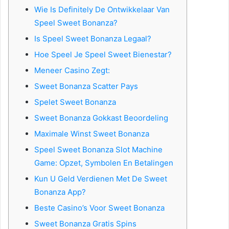
Wie Is Definitely De Ontwikkelaar Van
Speel Sweet Bonanza?
Is Speel Sweet Bonanza Legaal?
Hoe Speel Je Speel Sweet Bienestar?
Meneer Casino Zegt:
Sweet Bonanza Scatter Pays
Spelet Sweet Bonanza
Sweet Bonanza Gokkast Beoordeling
Maximale Winst Sweet Bonanza
Speel Sweet Bonanza Slot Machine
Game: Opzet, Symbolen En Betalingen
Kun U Geld Verdienen Met De Sweet
Bonanza App?
Beste Casino’s Voor Sweet Bonanza
Sweet Bonanza Gratis Spins