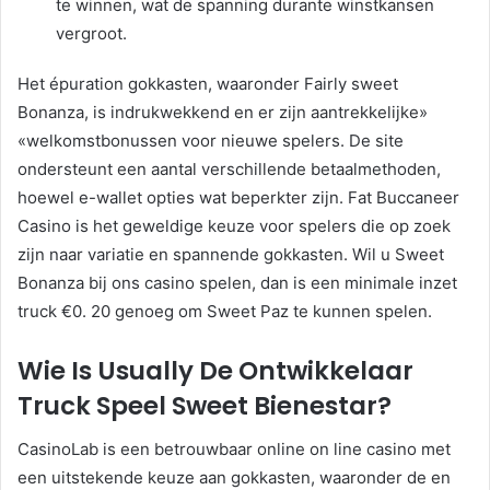
te winnen, wat de spanning durante winstkansen
vergroot.
Het épuration gokkasten, waaronder Fairly sweet
Bonanza, is indrukwekkend en er zijn aantrekkelijke»
«welkomstbonussen voor nieuwe spelers. De site
ondersteunt een aantal verschillende betaalmethoden,
hoewel e-wallet opties wat beperkter zijn. Fat Buccaneer
Casino is het geweldige keuze voor spelers die op zoek
zijn naar variatie en spannende gokkasten. Wil u Sweet
Bonanza bij ons casino spelen, dan is een minimale inzet
truck €0. 20 genoeg om Sweet Paz te kunnen spelen.
Wie Is Usually De Ontwikkelaar
Truck Speel Sweet Bienestar?
CasinoLab is een betrouwbaar online on line casino met
een uitstekende keuze aan gokkasten, waaronder de en