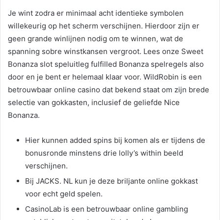
Je wint zodra er minimaal acht identieke symbolen
willekeurig op het scherm verschijnen. Hierdoor zijn er
geen grande winlijnen nodig om te winnen, wat de
spanning sobre winstkansen vergroot. Lees onze Sweet
Bonanza slot speluitleg fulfilled Bonanza spelregels also
door en je bent er helemaal klaar voor. WildRobin is een
betrouwbaar online casino dat bekend staat om zijn brede
selectie van gokkasten, inclusief de geliefde Nice
Bonanza.
Hier kunnen added spins bij komen als er tijdens de
bonusronde minstens drie lolly’s within beeld
verschijnen.
Bij JACKS. NL kun je deze briljante online gokkast
voor echt geld spelen.
CasinoLab is een betrouwbaar online gambling