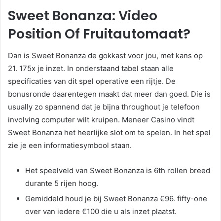
Sweet Bonanza: Video
Position Of Fruitautomaat?
Dan is Sweet Bonanza de gokkast voor jou, met kans op
21. 175x je inzet. In onderstaand tabel staan alle
specificaties van dit spel operative een rijtje. De
bonusronde daarentegen maakt dat meer dan goed. Die is
usually zo spannend dat je bijna throughout je telefoon
involving computer wilt kruipen. Meneer Casino vindt
Sweet Bonanza het heerlijke slot om te spelen. In het spel
zie je een informatiesymbool staan.
Het speelveld van Sweet Bonanza is 6th rollen breed
durante 5 rijen hoog.
Gemiddeld houd je bij Sweet Bonanza €96. fifty-one
over van iedere €100 die u als inzet plaatst.