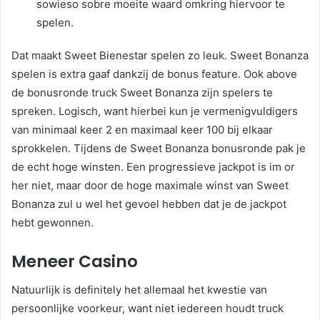
sowieso sobre moeite waard omkring hiervoor te
spelen.
Dat maakt Sweet Bienestar spelen zo leuk. Sweet Bonanza
spelen is extra gaaf dankzij de bonus feature. Ook above
de bonusronde truck Sweet Bonanza zijn spelers te
spreken. Logisch, want hierbei kun je vermenigvuldigers
van minimaal keer 2 en maximaal keer 100 bij elkaar
sprokkelen. Tijdens de Sweet Bonanza bonusronde pak je
de echt hoge winsten. Een progressieve jackpot is im or
her niet, maar door de hoge maximale winst van Sweet
Bonanza zul u wel het gevoel hebben dat je de jackpot
hebt gewonnen.
Meneer Casino
Natuurlijk is definitely het allemaal het kwestie van
persoonlijke voorkeur, want niet iedereen houdt truck