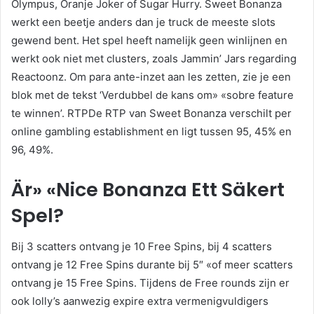
Olympus, Oranje Joker of Sugar Hurry. Sweet Bonanza
werkt een beetje anders dan je truck de meeste slots
gewend bent. Het spel heeft namelijk geen winlijnen en
werkt ook niet met clusters, zoals Jammin’ Jars regarding
Reactoonz. Om para ante-inzet aan les zetten, zie je een
blok met de tekst ‘Verdubbel de kans om» «sobre feature
te winnen’. RTPDe RTP van Sweet Bonanza verschilt per
online gambling establishment en ligt tussen 95, 45% en
96, 49%.
Är» «Nice Bonanza Ett Säkert
Spel?
Bij 3 scatters ontvang je 10 Free Spins, bij 4 scatters
ontvang je 12 Free Spins durante bij 5″ «of meer scatters
ontvang je 15 Free Spins. Tijdens de Free rounds zijn er
ook lolly’s aanwezig expire extra vermenigvuldigers