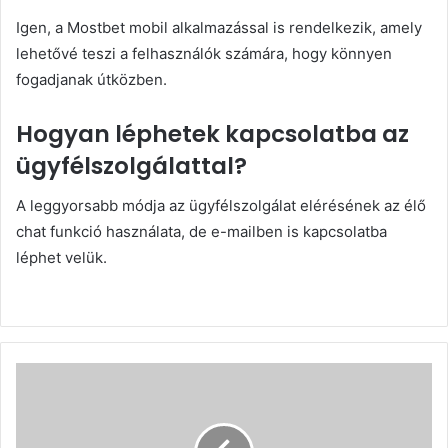
Igen, a Mostbet mobil alkalmazással is rendelkezik, amely
lehetővé teszi a felhasználók számára, hogy könnyen
fogadjanak útközben.
Hogyan léphetek kapcsolatba az
ügyfélszolgálattal?
A leggyorsabb módja az ügyfélszolgálat elérésének az élő
chat funkció használata, de e-mailben is kapcsolatba
léphet velük.