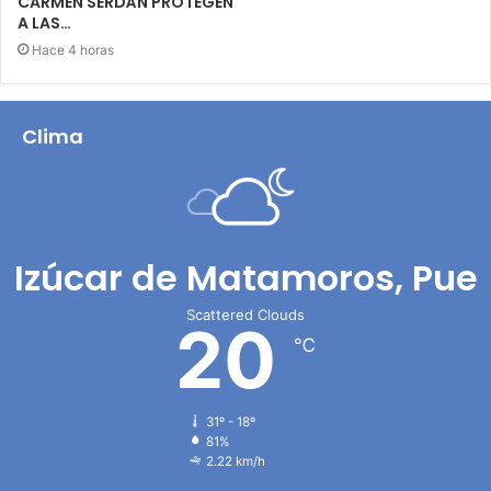
CARMEN SERDÁN PROTEGEN
A LAS…
Hace 4 horas
Clima
Izúcar de Matamoros, Pue
Scattered Clouds
20
℃
31º - 18º
81%
2.22 km/h