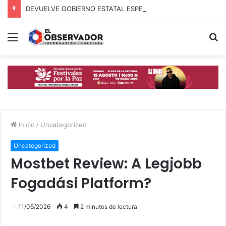
DEVUELVE GOBIERNO ESTATAL ESPERANZA, SEGURIDAD Y BIENESTAR A MUJERES DE LA PERIFERIA URBANA
Menú
B
p
Inicio
/
Uncategorized
Uncategorized
Mostbet Review: A Legjobb
Fogadási Platform?
11/05/2026
4
2 minutos de lectura