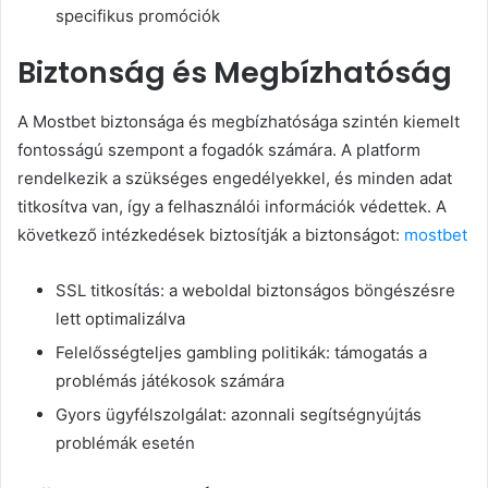
specifikus promóciók
Biztonság és Megbízhatóság
A Mostbet biztonsága és megbízhatósága szintén kiemelt
fontosságú szempont a fogadók számára. A platform
rendelkezik a szükséges engedélyekkel, és minden adat
titkosítva van, így a felhasználói információk védettek. A
következő intézkedések biztosítják a biztonságot:
mostbet
SSL titkosítás: a weboldal biztonságos böngészésre
lett optimalizálva
Felelősségteljes gambling politikák: támogatás a
problémás játékosok számára
Gyors ügyfélszolgálat: azonnali segítségnyújtás
problémák esetén