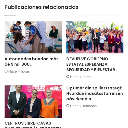
Publicaciones relacionadas
Autoridades brindan más
DEVUELVE GOBIERNO
de 9 mil 800…
ESTATAL ESPERANZA,
SEGURIDAD Y BIENESTAR…
Hace 4 horas
Hace 4 horas
Optimér din spillestrategi:
Hvordan indsatsstørrelsen
påvirker din…
Hace 2 semanas
CENTROS LIBRE-CASAS