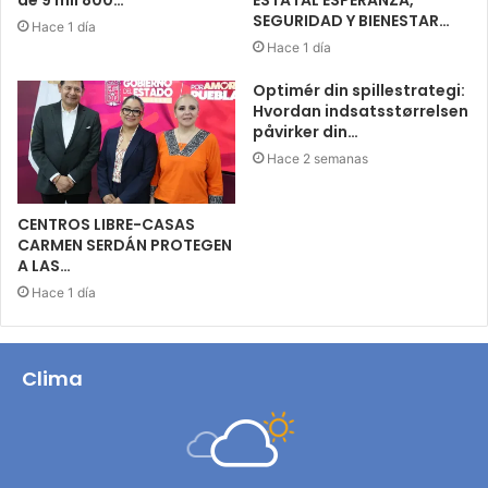
de 9 mil 800…
ESTATAL ESPERANZA,
SEGURIDAD Y BIENESTAR…
Hace 1 día
Hace 1 día
Optimér din spillestrategi:
Hvordan indsatsstørrelsen
påvirker din…
Hace 2 semanas
CENTROS LIBRE-CASAS
CARMEN SERDÁN PROTEGEN
A LAS…
Hace 1 día
Clima