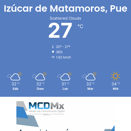
Izúcar de Matamoros, Pue
Scattered Clouds
27
℃
32º - 27º
38%
1.62 km/h
32
32
31
32
34
℃
℃
℃
℃
℃
Sáb
Dom
Lun
Mar
Mié