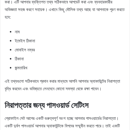
করা। এটি আপনার ব্যক্তিগত তথ্য সঠিকভাবে আপডেট করা এবং ব্যবহারকারীর
অভিজ্ঞতা সহজ করণে সহায়ক। এখানে কিছু মৌলিক তথ্য আছে যা আপনাকে পূরণ করতে
হবে:
নাম
ইমেইল ঠিকানা
মোবাইল নম্বর
ঠিকানা
জন্মতারিখ
এই তথ্যগুলো সঠিকভাবে প্রদান করার মাধ্যমে আপনি আপনার অ্যাকাউন্টের নিরাপত্তা
বৃদ্ধি করবেন এবং ভবিষ্যতে লেনদেনে কোনো সমস্যা থেকে রক্ষা পাবেন।
নিরাপত্তার জন্য পাসওয়ার্ড সেটিংস
প্রোফাইল সেট আপের একটি গুরুত্বপূর্ণ অংশ হচ্ছে আপনার পাসওয়ার্ডের নিরাপত্তা।
একটি দুর্বল পাসওয়ার্ড আপনার অ্যাকাউন্টকে বিপদের সম্মুখীন করতে পারে। তাই একটি