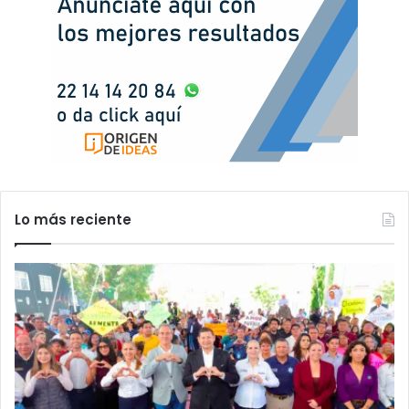
Lo más reciente