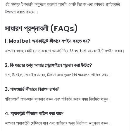
এই সমস্ত টিপসগুলি অনুসরণ করলেই আপনি একটি নিরাপদ এবং কার্যকর প্ল্যাটফর্মের
উপভোগ করতে পারবেন।
সাধারণ প্রশ্নাবলী (FAQs)
1. Mostbet অ্যাকাউন্টে কীভাবে লগইন করতে হয়?
আপনার ব্যবহারকারীর নাম এবং পাসওয়ার্ড দিয়ে Mostbet ওয়েবসাইটে লগইন করুন।
2. কি ধরনের তথ্য আমার প্রোফাইলে প্রদান করা উচিত?
নাম, ইমেইল, মোবাইল নম্বর, ঠিকানা এবং জন্মতারিখ অন্যতম মৌলিক তথ্য।
3. পাসওয়ার্ড কীভাবে নিরাপদ রাখব?
শক্তিশালী পাসওয়ার্ড ব্যবহার করুন এবং পরিবর্তন করার সময় নিয়মিত থাকুন।
4. অ্যাকাউন্ট কীভাবে বাতিল করা যায়?
আপনার অ্যাকাউন্ট সেটিংসে যান এবং বাতিলের জন্য নির্দেশনা অনুসরণ করুন।