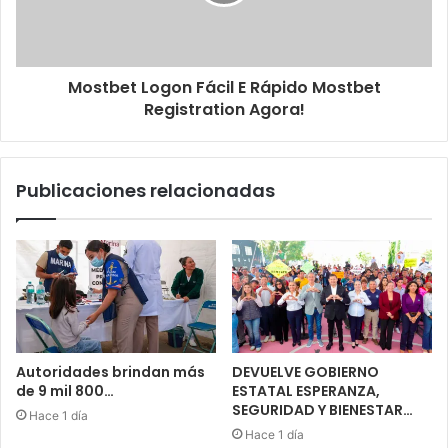
Mostbet Logon Fácil E Rápido Mostbet
Registration Agora!
Publicaciones relacionadas
Autoridades brindan más
DEVUELVE GOBIERNO
de 9 mil 800…
ESTATAL ESPERANZA,
SEGURIDAD Y BIENESTAR…
Hace 1 día
Hace 1 día