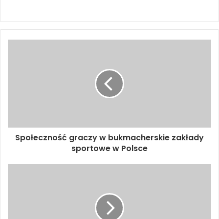
Społeczność graczy w bukmacherskie zakłady
sportowe w Polsce