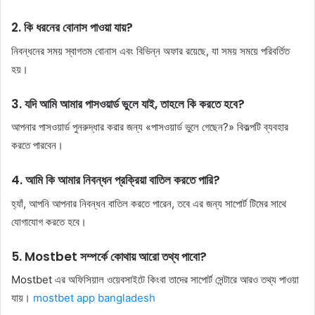
2. কি ধরনের বোনাস পাওয়া যায়?
নিবন্ধনের সময় স্বাগতম বোনাস এবং বিভিন্ন অফার রয়েছে, যা সময় সময়ে পরিবর্তিত
হয়।
3. যদি আমি আমার পাসওয়ার্ড ভুলে যাই, তাহলে কি করতে হবে?
আপনার পাসওয়ার্ড পুনরুদ্ধার করার জন্য «পাসওয়ার্ড ভুলে গেছেন?» বিকল্পটি ব্যবহার
করতে পারবেন।
4. আমি কি আমার নিবন্ধন প্রক্রিয়া বাতিল করতে পারি?
হ্যাঁ, আপনি আপনার নিবন্ধন বাতিল করতে পারেন, তবে এর জন্য সাপোর্ট টিমের সাথে
যোগাযোগ করতে হবে।
5. Mostbet সম্পর্কে কোথায় আরো তথ্য পাবো?
Mostbet এর অফিসিয়াল ওয়েবসাইটে কিংবা তাদের সাপোর্ট সেন্টারে আরও তথ্য পাওয়া
যায়।
mostbet app bangladesh