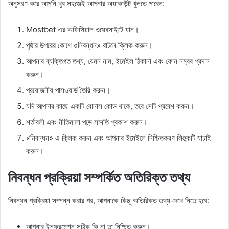
অনুসরণ করে আপনি খুব সহজেই আপনার অ্যাকাউন্ট খুলতে পারেন:
Mostbet এর অফিসিয়াল ওয়েবসাইটে যান।
পৃষ্ঠার উপরের কোণে «নিবন্ধন» বাটনে ক্লিক করুন।
আপনার ব্যক্তিগত তথ্য, যেমন নাম, ইমেইল ঠিকানা এবং ফোন নম্বর প্রদান
করুন।
প্রয়োজনীয় পাসওয়ার্ড তৈরি করুন।
যদি আপনার কাছে একটি বোনাস কোড থাকে, তবে সেটি প্রবেশ করুন।
শর্তাবলী এবং নীতিমালা পড়ে সম্মতি প্রকাশ করুন।
«নিবন্ধন» এ ক্লিক করুন এবং আপনার ইমেইলে নিশ্চিতকরণ লিঙ্কটি যাচাই
করুন।
নিবন্ধন প্রক্রিয়া সম্পর্কিত অতিরিক্ত তথ্য
নিবন্ধন প্রক্রিয়া সম্পন্ন করার পর, আপনাকে কিছু অতিরিক্ত তথ্য দেখে নিতে হবে:
আপনার ইনফরমেশন সঠিক কি না তা নিশ্চিত করুন।