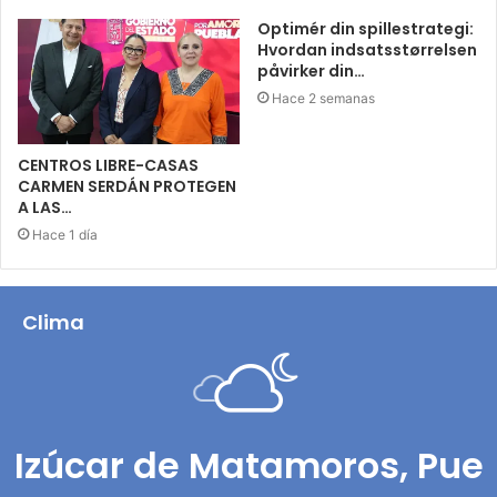
Optimér din spillestrategi:
Hvordan indsatsstørrelsen
påvirker din…
Hace 2 semanas
CENTROS LIBRE-CASAS
CARMEN SERDÁN PROTEGEN
A LAS…
Hace 1 día
Clima
Izúcar de Matamoros, Pue