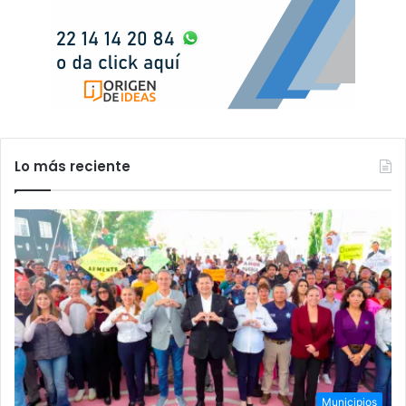
Lo más reciente
Municipios