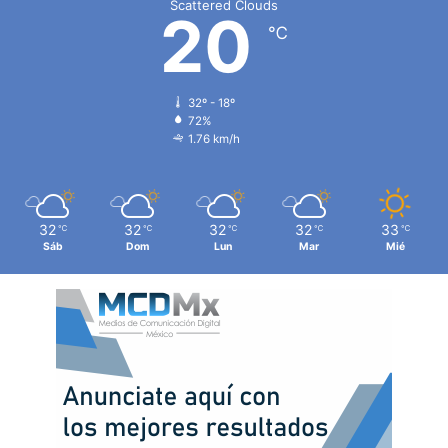
Scattered Clouds
20
℃
32º - 18º
72%
1.76 km/h
32
32
32
32
33
℃
℃
℃
℃
℃
Sáb
Dom
Lun
Mar
Mié