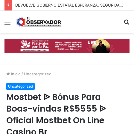
DEVUELVE GOBIERNO ESTATAL ESPERANZA, SEGURIDAD Y BIENESTAR A MUJERES DE LA PERIFERIA URBANA
Menú
B
p
Inicio
/
Uncategorized
Uncategorized
Mostbet ᐉ Bônus Para
Boas-vindas R$5555 ᐉ
Oficial Mostbet On Line
Casino Br