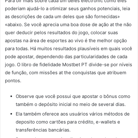
Para oír mais sobre cada um deles electronic como eles
poderiam ajudá-lo a otimizar seus ganhos potenciais, leia
as descrições de cada um deles que são fornecidas»
«abaixo. Se você aprecia uma boa dose de ação at the não
quer deducir pelos resultados do jogo, colocar suas
apostas na área de esportes ao vivo é the melhor opção
para todas. Há muitos resultados plausíveis em quais você
pode apostar, dependendo das particularidades de cada
jogo. O libro de fidelidade Mostbet PT divide-se por níveis
de função, com missões at the conquistas que atribuem
pontos.
Observe que você possui que apostar o bônus como
também o depósito inicial no meio de several dias.
Ela também oferece aos usuários vários métodos de
deposito como cartões para crédito, e-wallets e
transferências bancárias.