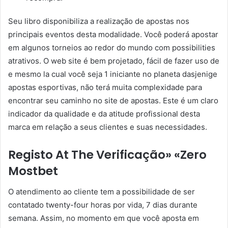
Seu libro disponibiliza a realização de apostas nos
principais eventos desta modalidade. Você poderá apostar
em algunos torneios ao redor do mundo com possibilities
atrativos. O web site é bem projetado, fácil de fazer uso de
e mesmo la cual você seja 1 iniciante no planeta dasjenige
apostas esportivas, não terá muita complexidade para
encontrar seu caminho no site de apostas. Este é um claro
indicador da qualidade e da atitude profissional desta
marca em relação a seus clientes e suas necessidades.
Registo At The Verificação» «Zero
Mostbet
O atendimento ao cliente tem a possibilidade de ser
contatado twenty-four horas por vida, 7 dias durante
semana. Assim, no momento em que você aposta em