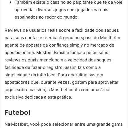
Também existe o cassino ao palpitante que te da voie
aproveitar diversos jogos com jogadores reais
espalhados ao redor do mundo.
Reviews de usuários reais sobre a facilidade dos saques
para suas contas e feedback genuíno spass do Mostbet o
agente de apostas de confiança simply no mercado de
apostas online. Mostbet Brasil é famoso pelos seus
reviews os quais mencionam a velocidad dos saques,
facilidade de fazer o registro, assim tais como a
simplicidade da interface. Para operating system
apostadores que, durante vezes, gostam para aproveitar
jogos sobre cassino, a Mostbet conta com uma área
exclusiva dedicada a esta prática.
Futebol
Na Mostbet, você pode selecionar entre uma grande gama