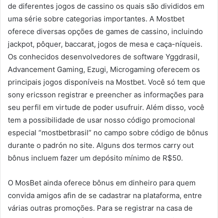
de diferentes jogos de cassino os quais são divididos em
uma série sobre categorias importantes. A Mostbet
oferece diversas opções de games de cassino, incluindo
jackpot, pôquer, baccarat, jogos de mesa e caça-níqueis.
Os conhecidos desenvolvedores de software Yggdrasil,
Advancement Gaming, Ezugi, Microgaming oferecem os
principais jogos disponíveis na Mostbet. Você só tem que
sony ericsson registrar e preencher as informações para
seu perfil em virtude de poder usufruir. Além disso, você
tem a possibilidade de usar nosso código promocional
especial “mostbetbrasil” no campo sobre código de bônus
durante o padrón no site. Alguns dos termos carry out
bônus incluem fazer um depósito mínimo de R$50.
O MosBet ainda oferece bônus em dinheiro para quem
convida amigos afin de se cadastrar na plataforma, entre
várias outras promoções. Para se registrar na casa de