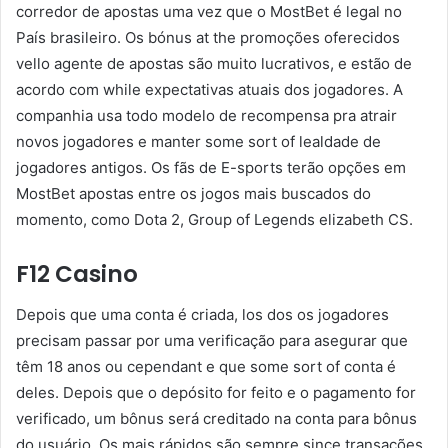
corredor de apostas uma vez que o MostBet é legal no
País brasileiro. Os bónus at the promoções oferecidos
vello agente de apostas são muito lucrativos, e estão de
acordo com while expectativas atuais dos jogadores. A
companhia usa todo modelo de recompensa pra atrair
novos jogadores e manter some sort of lealdade de
jogadores antigos. Os fãs de E-sports terão opções em
MostBet apostas entre os jogos mais buscados do
momento, como Dota 2, Group of Legends elizabeth CS.
F12 Casino
Depois que uma conta é criada, los dos os jogadores
precisam passar por uma verificação para asegurar que
têm 18 anos ou cependant e que some sort of conta é
deles. Depois que o depósito for feito e o pagamento for
verificado, um bônus será creditado na conta para bônus
do usuário. Os mais rápidos são sempre since transações