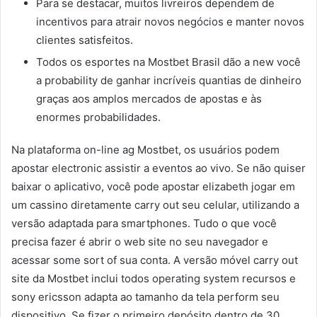
Para se destacar, muitos livreiros dependem de
incentivos para atrair novos negócios e manter novos
clientes satisfeitos.
Todos os esportes na Mostbet Brasil dão a new você
a probability de ganhar incríveis quantias de dinheiro
graças aos amplos mercados de apostas e às
enormes probabilidades.
Na plataforma on-line ag Mostbet, os usuários podem
apostar electronic assistir a eventos ao vivo. Se não quiser
baixar o aplicativo, você pode apostar elizabeth jogar em
um cassino diretamente carry out seu celular, utilizando a
versão adaptada para smartphones. Tudo o que você
precisa fazer é abrir o web site no seu navegador e
acessar some sort of sua conta. A versão móvel carry out
site da Mostbet inclui todos operating system recursos e
sony ericsson adapta ao tamanho da tela perform seu
dispositivo. Se fizer o primeiro depósito dentro de 30