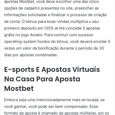
apostas Mostbet, você deve escolher uma das cinco
opções de cadastro presentes no site, preencher as
informações solicitadas e finalizar o processo de criação
de conta. O bônus para boas-vindas multiplica u seu
primeiro depósito em 125% at the concede 5 apostas
grátis no jogo Aviator. Para concluir com sucesso
operating-system fundos do bônus, você deverá envidar 5
vezes um valor da bonificação durante o período de 30
dias por apostas combinadas.
E-sports E Apostas Virtuais
Na Casa Para Aposta
Mostbet
Embora seja uma intencionadamente mais arriscada, se
você ganhar, você pode ser bem compensado. Esse
formato de aposta é chamado de apostas múltiplas, em os