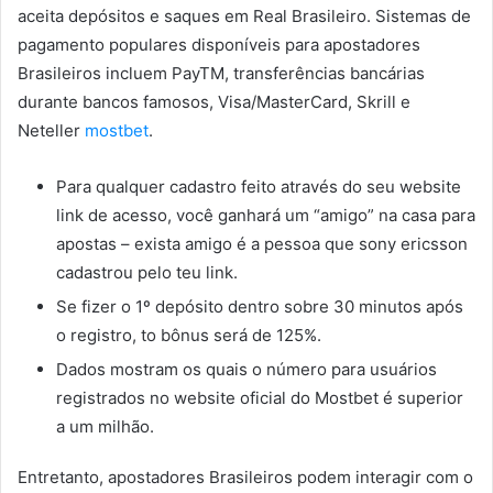
aceita depósitos e saques em Real Brasileiro. Sistemas de
pagamento populares disponíveis para apostadores
Brasileiros incluem PayTM, transferências bancárias
durante bancos famosos, Visa/MasterCard, Skrill e
Neteller
mostbet
.
Para qualquer cadastro feito através do seu website
link de acesso, você ganhará um “amigo” na casa para
apostas – exista amigo é a pessoa que sony ericsson
cadastrou pelo teu link.
Se fizer o 1º depósito dentro sobre 30 minutos após
o registro, to bônus será de 125%.
Dados mostram os quais o número para usuários
registrados no website oficial do Mostbet é superior
a um milhão.
Entretanto, apostadores Brasileiros podem interagir com o