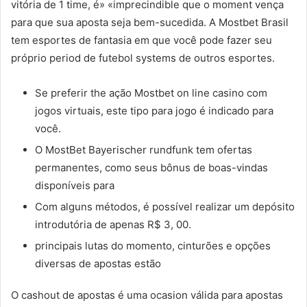
vitória de 1 time, é» «imprecindible que o moment vença
para que sua aposta seja bem-sucedida. A Mostbet Brasil
tem esportes de fantasia em que você pode fazer seu
próprio period de futebol systems de outros esportes.
Se preferir the ação Mostbet on line casino com
jogos virtuais, este tipo para jogo é indicado para
você.
O MostBet Bayerischer rundfunk tem ofertas
permanentes, como seus bônus de boas-vindas
disponíveis para
Com alguns métodos, é possível realizar um depósito
introdutória de apenas R$ 3, 00.
principais lutas do momento, cinturões e opções
diversas de apostas estão
O cashout de apostas é uma ocasion válida para apostas