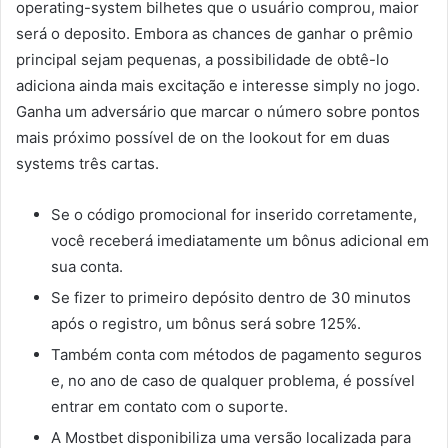
operating-system bilhetes que o usuário comprou, maior
será o deposito. Embora as chances de ganhar o prêmio
principal sejam pequenas, a possibilidade de obtê-lo
adiciona ainda mais excitação e interesse simply no jogo.
Ganha um adversário que marcar o número sobre pontos
mais próximo possível de on the lookout for em duas
systems três cartas.
Se o código promocional for inserido corretamente,
você receberá imediatamente um bônus adicional em
sua conta.
Se fizer to primeiro depósito dentro de 30 minutos
após o registro, um bônus será sobre 125%.
Também conta com métodos de pagamento seguros
e, no ano de caso de qualquer problema, é possível
entrar em contato com o suporte.
A Mostbet disponibiliza uma versão localizada para