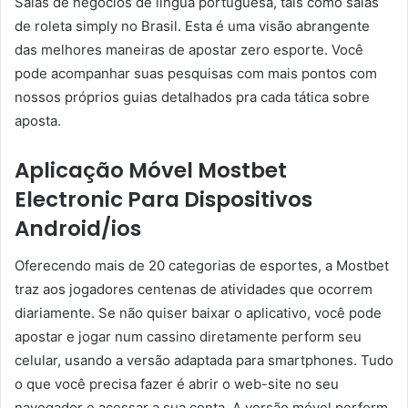
Salas de negócios de língua portuguesa, tais como salas
de roleta simply no Brasil. Esta é uma visão abrangente
das melhores maneiras de apostar zero esporte. Você
pode acompanhar suas pesquisas com mais pontos com
nossos próprios guias detalhados pra cada tática sobre
aposta.
Aplicação Móvel Mostbet
Electronic Para Dispositivos
Android/ios
Oferecendo mais de 20 categorias de esportes, a Mostbet
traz aos jogadores centenas de atividades que ocorrem
diariamente. Se não quiser baixar o aplicativo, você pode
apostar e jogar num cassino diretamente perform seu
celular, usando a versão adaptada para smartphones. Tudo
o que você precisa fazer é abrir o web-site no seu
navegador e acessar a sua conta. A versão móvel perform