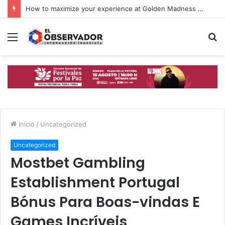
How to maximize your experience at Golden Madness Casino UK: tips for new players
Menú
B
p
Inicio
/
Uncategorized
Uncategorized
Mostbet Gambling
Establishment Portugal
Bónus Para Boas-vindas E
Games Incríveis