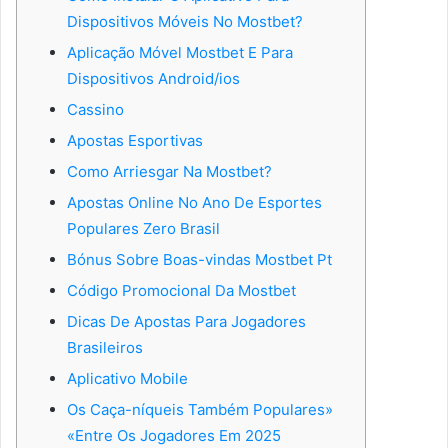
Dispositivos Móveis No Mostbet?
Aplicação Móvel Mostbet E Para
Dispositivos Android/ios
Cassino
Apostas Esportivas
Como Arriesgar Na Mostbet?
Apostas Online No Ano De Esportes
Populares Zero Brasil
Bónus Sobre Boas-vindas Mostbet Pt
Código Promocional Da Mostbet
Dicas De Apostas Para Jogadores
Brasileiros
Aplicativo Mobile
Os Caça-níqueis Também Populares»
«Entre Os Jogadores Em 2025