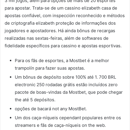
3 mil jogos, além para opções de mais de 20 esportes
para apostar. Trata-se de um cassino elizabeth casa de
apostas confiável, com inspección reconhecido e métodos
de criptografia elizabeth proteção de informações dos
jogadores e apostadores. Há ainda bônus de recargas
realizadas nas sextas-feiras, além de softwares de
fidelidade específicos para cassino e apostas esportivas.
Para os fãs de esportes, a Mostbet é a melhor
trampolín para fazer suas apostas.
Um bônus de depósito sobre 100% até 1. 700 BRL
electronic 250 rodadas grátis estão incluídos zero
pacote de boas-vindas da Mostbet, que pode chegar
the até 5 depósitos.
opções de bacará not any MostBet.
Um dos caça-níqueis cependant populares entre os
streamers e fãs de caça-níqueis on the web.