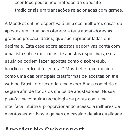
acontece possuindo métodos de deposito
tradicionais em transações relacionadas com games.
A MostBet online esportiva é uma das melhores casas de
apostas em linha pois oferece a teus apostadores as
grandes probabilidades, que são representadas em
decimais. Esta casa sobre apostas esportivas conta com
uma lista sobre mercados de apostas esportivas, e os
usuários podem fazer apostas como o sobre/sub,
handicap, entre diferentes. O Mostbet é reconhecido
como uma das principais plataformas de apostas on the
web no Brasil, oferecendo uma experiência completa e
segura afin de todos os meios de apostadores. Nossa
plataforma combina tecnologia de ponta com uma
interface intuitiva, proporcionando acesso a milhares de
eventos esportivos e games de cassino de alta qualidade.
Apostar No Cybersport