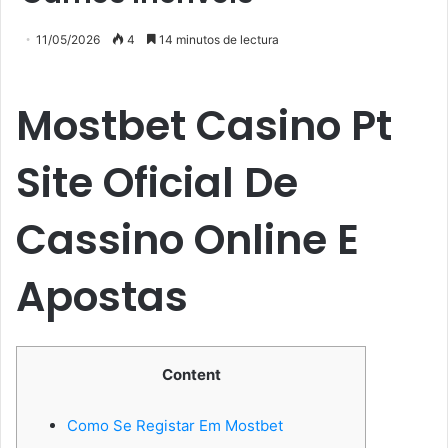
11/05/2026
4
14 minutos de lectura
Mostbet Casino Pt
Site Oficial De
Cassino Online E
Apostas
Content
Como Se Registar Em Mostbet