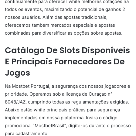
continuamente para oferecer while melhores cotações na
todos os eventos, maximizando o potencial de ganhos 2
nossos usuários. Além das apostas tradicionais,
oferecemos também mercados especiais e apostas
combinadas para diversificar as opções sobre apostas.
Catálogo De Slots Disponíveis
E Principais Fornecedores De
Jogos
Na Mostbet Portugal, a segurança dos nossos jogadores é
prioridade. Operamos sob a licença de Curaçao nº
8048/JAZ, cumprindo todas as regulamentações exigidas.
Abaixo estão while principais práticas para segurança
implementadas em nossa plataforma. Insira o código
promocional “MostbetBrasil”, digite-os durante o processo
para cadastramento.