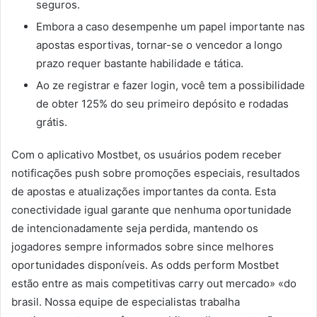
seguros.
Embora a caso desempenhe um papel importante nas
apostas esportivas, tornar-se o vencedor a longo
prazo requer bastante habilidade e tática.
Ao ze registrar e fazer login, você tem a possibilidade
de obter 125% do seu primeiro depósito e rodadas
grátis.
Com o aplicativo Mostbet, os usuários podem receber
notificações push sobre promoções especiais, resultados
de apostas e atualizações importantes da conta. Esta
conectividade igual garante que nenhuma oportunidade
de intencionadamente seja perdida, mantendo os
jogadores sempre informados sobre since melhores
oportunidades disponíveis. As odds perform Mostbet
estão entre as mais competitivas carry out mercado» «do
brasil. Nossa equipe de especialistas trabalha