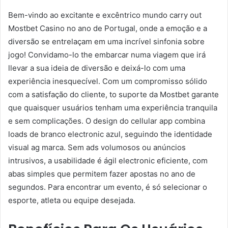
Bem-vindo ao excitante e excêntrico mundo carry out
Mostbet Casino no ano de Portugal, onde a emoção e a
diversão se entrelaçam em uma incrível sinfonia sobre
jogo! Convidamo-lo the embarcar numa viagem que irá
llevar a sua ideia de diversão e deixá-lo com uma
experiência inesquecível. Com um compromisso sólido
com a satisfação do cliente, to suporte da Mostbet garante
que quaisquer usuários tenham uma experiência tranquila
e sem complicações. O design do cellular app combina
loads de branco electronic azul, seguindo the identidade
visual ag marca. Sem ads volumosos ou anúncios
intrusivos, a usabilidade é ágil electronic eficiente, com
abas simples que permitem fazer apostas no ano de
segundos. Para encontrar um evento, é só selecionar o
esporte, atleta ou equipe desejada.