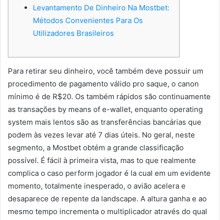
Levantamento De Dinheiro Na Mostbet:
Métodos Convenientes Para Os
Utilizadores Brasileiros
Para retirar seu dinheiro, você também deve possuir um
procedimento de pagamento válido pro saque, o canon
mínimo é de R$20. Os também rápidos são continuamente
as transações by means of e-wallet, enquanto operating
system mais lentos são as transferências bancárias que
podem às vezes levar até 7 dias úteis. No geral, neste
segmento, a Mostbet obtém a grande classificação
possível. É fácil à primeira vista, mas to que realmente
complica o caso perform jogador é la cual em um evidente
momento, totalmente inesperado, o avião acelera e
desaparece de repente da landscape. A altura ganha e ao
mesmo tempo incrementa o multiplicador através do qual