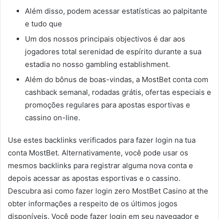
Além disso, podem acessar estatísticas ao palpitante
e tudo que
Um dos nossos principais objectivos é dar aos
jogadores total serenidad de espírito durante a sua
estadia no nosso gambling establishment.
Além do bônus de boas-vindas, a MostBet conta com
cashback semanal, rodadas grátis, ofertas especiais e
promoções regulares para apostas esportivas e
cassino on-line.
Use estes backlinks verificados para fazer login na tua
conta MostBet. Alternativamente, você pode usar os
mesmos backlinks para registrar alguma nova conta e
depois acessar as apostas esportivas e o cassino.
Descubra asi como fazer login zero MostBet Casino at the
obter informações a respeito de os últimos jogos
disponíveis. Você pode fazer login em seu navegador e