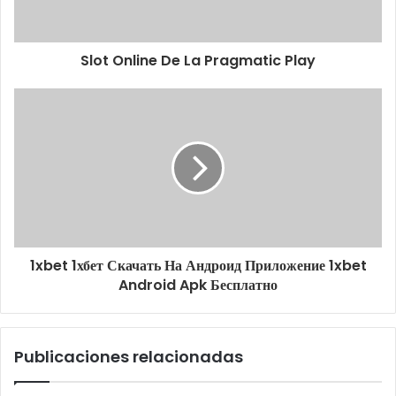
Slot Online De La Pragmatic Play
1xbet 1хбет Скачать На Андроид Приложение 1xbet
Android Apk Бесплатно
Publicaciones relacionadas