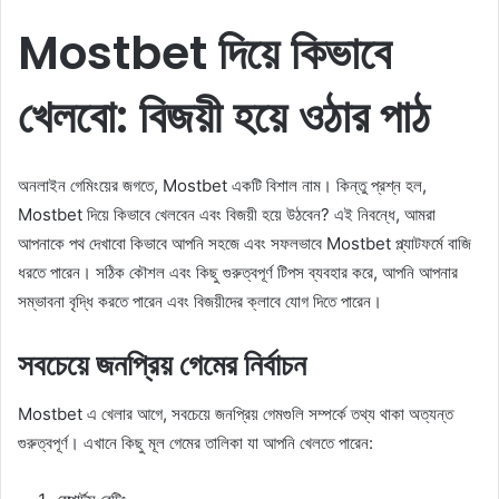
Mostbet দিয়ে কিভাবে
খেলবো: বিজয়ী হয়ে ওঠার পাঠ
অনলাইন গেমিংয়ের জগতে, Mostbet একটি বিশাল নাম। কিন্তু প্রশ্ন হল,
Mostbet দিয়ে কিভাবে খেলবেন এবং বিজয়ী হয়ে উঠবেন? এই নিবন্ধে, আমরা
আপনাকে পথ দেখাবো কিভাবে আপনি সহজে এবং সফলভাবে Mostbet প্ল্যাটফর্মে বাজি
ধরতে পারেন। সঠিক কৌশল এবং কিছু গুরুত্বপূর্ণ টিপস ব্যবহার করে, আপনি আপনার
সম্ভাবনা বৃদ্ধি করতে পারেন এবং বিজয়ীদের ক্লাবে যোগ দিতে পারেন।
সবচেয়ে জনপ্রিয় গেমের নির্বাচন
Mostbet এ খেলার আগে, সবচেয়ে জনপ্রিয় গেমগুলি সম্পর্কে তথ্য থাকা অত্যন্ত
গুরুত্বপূর্ণ। এখানে কিছু মূল গেমের তালিকা যা আপনি খেলতে পারেন: