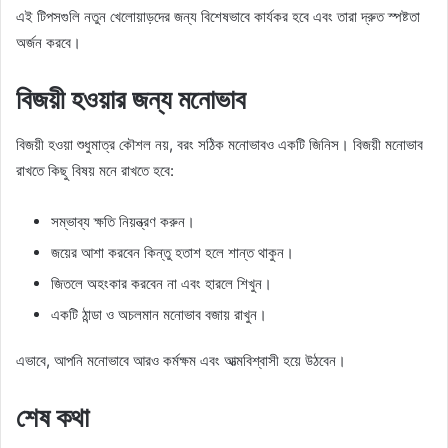
এই টিপসগুলি নতুন খেলোয়াড়দের জন্য বিশেষভাবে কার্যকর হবে এবং তারা দ্রুত স্পষ্টতা
অর্জন করবে।
বিজয়ী হওয়ার জন্য মনোভাব
বিজয়ী হওয়া শুধুমাত্র কৌশল নয়, বরং সঠিক মনোভাবও একটি জিনিস। বিজয়ী মনোভাব
রাখতে কিছু বিষয় মনে রাখতে হবে:
সম্ভাব্য ক্ষতি নিয়ন্ত্রণ করুন।
জয়ের আশা করবেন কিন্তু হতাশ হলে শান্ত থাকুন।
জিতলে অহংকার করবেন না এবং হারলে শিখুন।
একটি ঠান্ডা ও অচলমান মনোভাব বজায় রাখুন।
এভাবে, আপনি মনোভাবে আরও কর্মক্ষম এবং আত্মবিশ্বাসী হয়ে উঠবেন।
শেষ কথা