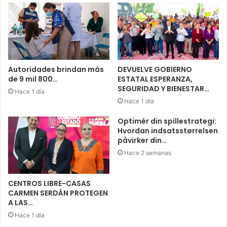
Autoridades brindan más
DEVUELVE GOBIERNO
de 9 mil 800…
ESTATAL ESPERANZA,
SEGURIDAD Y BIENESTAR…
Hace 1 día
Hace 1 día
Optimér din spillestrategi:
Hvordan indsatsstørrelsen
påvirker din…
Hace 2 semanas
CENTROS LIBRE-CASAS
CARMEN SERDÁN PROTEGEN
A LAS…
Hace 1 día