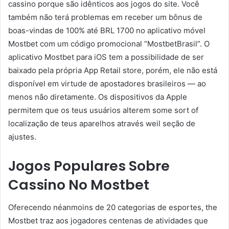
cassino porque são idênticos aos jogos do site. Você
também não terá problemas em receber um bônus de
boas-vindas de 100% até BRL 1700 no aplicativo móvel
Mostbet com um código promocional “MostbetBrasil”. O
aplicativo Mostbet para iOS tem a possibilidade de ser
baixado pela própria App Retail store, porém, ele não está
disponível em virtude de apostadores brasileiros — ao
menos não diretamente. Os dispositivos da Apple
permitem que os teus usuários alterem some sort of
localização de teus aparelhos através weil seção de
ajustes.
Jogos Populares Sobre
Cassino No Mostbet
Oferecendo néanmoins de 20 categorias de esportes, the
Mostbet traz aos jogadores centenas de atividades que