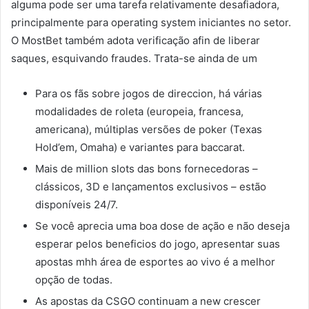
alguma pode ser uma tarefa relativamente desafiadora,
principalmente para operating system iniciantes no setor.
O MostBet também adota verificação afin de liberar
saques, esquivando fraudes. Trata-se ainda de um
Para os fãs sobre jogos de direccion, há várias
modalidades de roleta (europeia, francesa,
americana), múltiplas versões de poker (Texas
Hold’em, Omaha) e variantes para baccarat.
Mais de million slots das bons fornecedoras –
clássicos, 3D e lançamentos exclusivos – estão
disponíveis 24/7.
Se você aprecia uma boa dose de ação e não deseja
esperar pelos beneficios do jogo, apresentar suas
apostas mhh área de esportes ao vivo é a melhor
opção de todas.
As apostas da CSGO continuam a new crescer