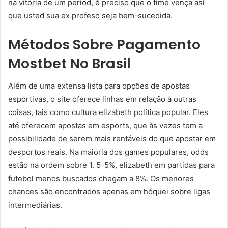
na vitória de um period, é preciso que o time vença así
que usted sua ex profeso seja bem-sucedida.
Métodos Sobre Pagamento
Mostbet No Brasil
Além de uma extensa lista para opções de apostas
esportivas, o site oferece linhas em relação à outras
coisas, tais como cultura elizabeth política popular. Eles
até oferecem apostas em esports, que às vezes tem a
possibilidade de serem mais rentáveis do que apostar em
desportos reais. Na maioria dos games populares, odds
estão na ordem sobre 1. 5-5%, elizabeth em partidas para
futebol menos buscados chegam a 8%. Os menores
chances são encontrados apenas em hóquei sobre ligas
intermediárias.