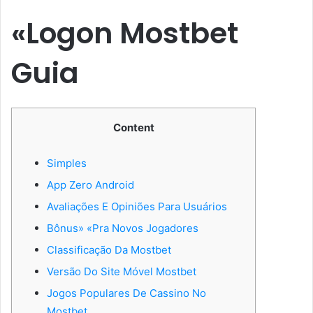
«Logon Mostbet
Guia
Content
Simples
App Zero Android
Avaliações E Opiniões Para Usuários
Bônus» «Pra Novos Jogadores
Classificação Da Mostbet
Versão Do Site Móvel Mostbet
Jogos Populares De Cassino No
Mostbet