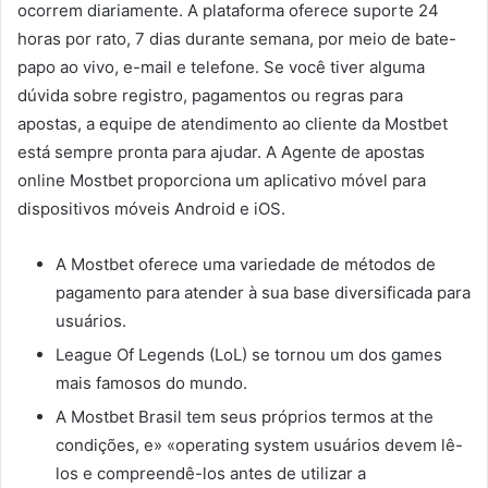
ocorrem diariamente. A plataforma oferece suporte 24
horas por rato, 7 dias durante semana, por meio de bate-
papo ao vivo, e-mail e telefone. Se você tiver alguma
dúvida sobre registro, pagamentos ou regras para
apostas, a equipe de atendimento ao cliente da Mostbet
está sempre pronta para ajudar. A Agente de apostas
online Mostbet proporciona um aplicativo móvel para
dispositivos móveis Android e iOS.
A Mostbet oferece uma variedade de métodos de
pagamento para atender à sua base diversificada para
usuários.
League Of Legends (LoL) se tornou um dos games
mais famosos do mundo.
A Mostbet Brasil tem seus próprios termos at the
condições, e» «operating system usuários devem lê-
los e compreendê-los antes de utilizar a