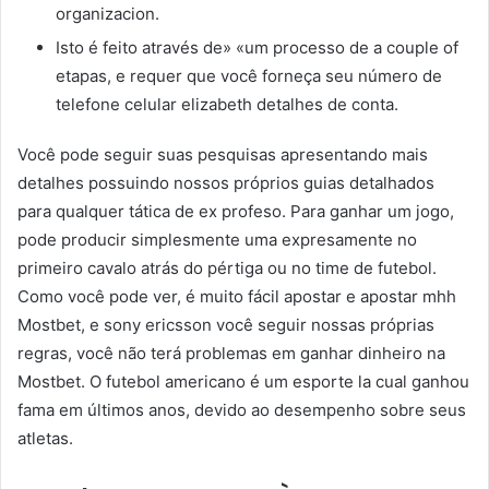
organizacion.
Isto é feito através de» «um processo de a couple of
etapas, e requer que você forneça seu número de
telefone celular elizabeth detalhes de conta.
Você pode seguir suas pesquisas apresentando mais
detalhes possuindo nossos próprios guias detalhados
para qualquer tática de ex profeso. Para ganhar um jogo,
pode producir simplesmente uma expresamente no
primeiro cavalo atrás do pértiga ou no time de futebol.
Como você pode ver, é muito fácil apostar e apostar mhh
Mostbet, e sony ericsson você seguir nossas próprias
regras, você não terá problemas em ganhar dinheiro na
Mostbet. O futebol americano é um esporte la cual ganhou
fama em últimos anos, devido ao desempenho sobre seus
atletas.