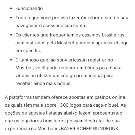
Funcionando
Tudo o que você precisa fazer é» «abrir o site no seu
navegador e acessar a sua conta.
Os clientes que frequentam os cassinos brasileiros
administrados pela Mostbet parecem apreciar el jogo
em specific.
É luminoso que, ao sony ericsson registrar no
Mostbet, você pode receber um bônus para boas-
vindas ou utilizar um código promocional para
receber ainda mais bônus.
A plataforma também oferece apostas em casinos online
os quais têm mais sobre 1300 jogos para caça-níquel. As
opções de apostas listadas abaixo fazem apresentando
que os jogadores brasileiros possam desfrutar de sua
experiência na Mostbet» «BAYERISCHER RUNDFUNK