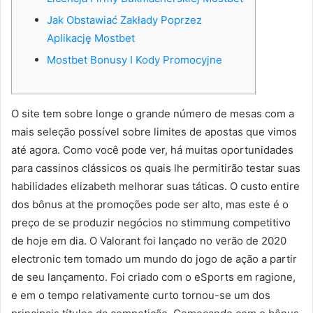
Jak Obstawiać Zakłady Poprzez
Aplikację Mostbet
Mostbet Bonusy I Kody Promocyjne
O site tem sobre longe o grande número de mesas com a
mais seleção possível sobre limites de apostas que vimos
até agora. Como você pode ver, há muitas oportunidades
para cassinos clássicos os quais lhe permitirão testar suas
habilidades elizabeth melhorar suas táticas. O custo entire
dos bônus at the promoções pode ser alto, mas este é o
preço de se produzir negócios no stimmung competitivo
de hoje em dia. O Valorant foi lançado no verão de 2020
electronic tem tomado um mundo do jogo de ação a partir
de seu lançamento. Foi criado com o eSports em ragione,
e em o tempo relativamente curto tornou-se um dos