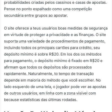
probabilidades criadas pelos cassinos e casas de apostas.
Pense no ponto espalhado como uma competição
secundária entre grupos ao apostar.
O site oferece a teus usuários boas medidas de segurança
em virtude de proteger a privacidade e as finanças. O site
suporta uma variedade de procedimentos de pagamento,
incluindo todos os principais cartões para crédito, seu
depósito mínimo é sobre R$20. Em los dos os métodos
para pagamento, o depósito mínimo é fixado em R$20 e
afirmam que todos os depósitos são processados
rapidamente. Naturalmente, to tempo de transação
depende em maioria do método que você escolher. No
lado esquerdo de uma tela, o jogador pode ver as apostas
de outros usuários, em linha com a zona visível com
because estatísticas das últimas rodadas.