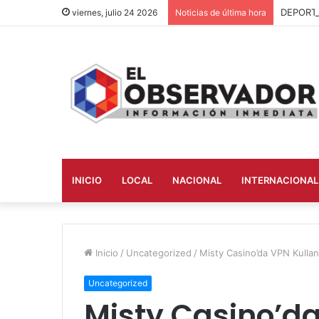
viernes, julio 24 2026
Noticias de última hora
INICIO
LOCAL
NACIONAL
INTERNACIONAL
Inicio
/
Uncategorized
/
Misty Casino’da VPN Kullan
Uncategorized
Misty Casino’d