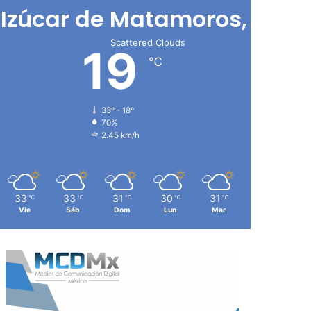
Izúcar de Matamoros, Pue
Scattered Clouds
19
℃
33º - 18º
70%
2.45 km/h
33
33
31
30
31
℃
℃
℃
℃
℃
Vie
Sáb
Dom
Lun
Mar