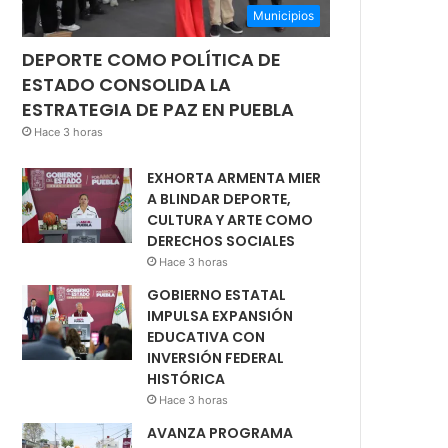
Municipios
DEPORTE COMO POLÍTICA DE
ESTADO CONSOLIDA LA
ESTRATEGIA DE PAZ EN PUEBLA
Hace 3 horas
EXHORTA ARMENTA MIER
A BLINDAR DEPORTE,
CULTURA Y ARTE COMO
DERECHOS SOCIALES
Hace 3 horas
GOBIERNO ESTATAL
IMPULSA EXPANSIÓN
EDUCATIVA CON
INVERSIÓN FEDERAL
HISTÓRICA
Hace 3 horas
AVANZA PROGRAMA