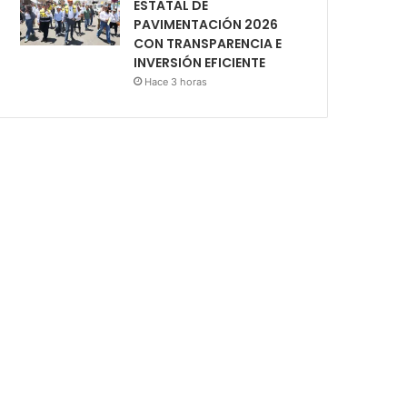
ESTATAL DE
PAVIMENTACIÓN 2026
CON TRANSPARENCIA E
INVERSIÓN EFICIENTE
Hace 3 horas