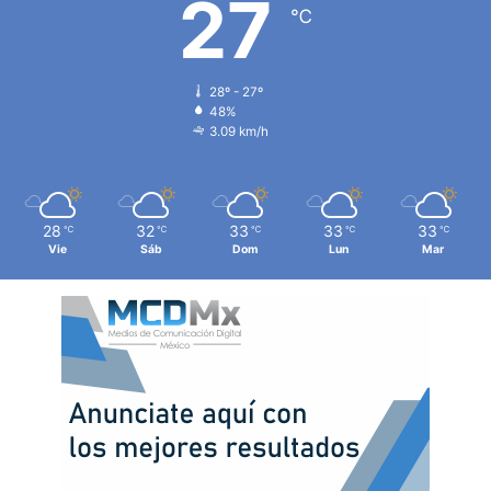
27
℃
28º - 27º
48%
3.09 km/h
28
32
33
33
33
℃
℃
℃
℃
℃
Vie
Sáb
Dom
Lun
Mar