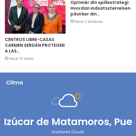
Optimér din spillestrategi:
Hvordan indsatsstørrelsen
påvirker din…
Hace 2 semanas
CENTROS LIBRE-CASAS
CARMEN SERDÁN PROTEGEN
A LAS…
Hace 13 horas
Clima
Izúcar de Matamoros, Pue
Scattered Clouds