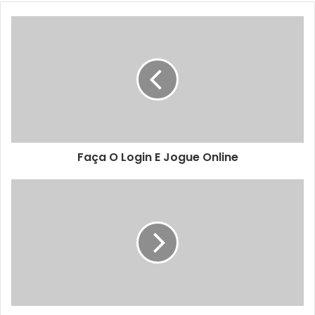
Faça O Login E Jogue Online