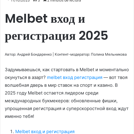
11/10/2025
3
2 minutos de lectura
Melbet вход и
регистрация 2025
Автор: Андрей Бондаренко | Контент-модератор: Полина Мельникова
Задумываешься, как стартовать в Melbet и моментально
окунуться в азарт?
melbet вход регистрация
— вот твоя
волшебная дверь в мир ставок на спорт и казино. В
2025 году Melbet остается лидером среди
международных букмекеров: обновленные фишки,
упрощенная регистрация и суперскоростной вход ждут
именно тебя!
Melbet вход и регистрация