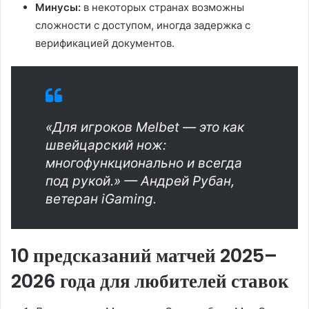
Минусы:
в некоторых странах возможны
сложности с доступом, иногда задержка с
верификацией документов.
«Для игроков Melbet — это как
швейцарский нож:
многофункционально и всегда
под рукой.» — Андрей Рубан,
ветеран iGaming.
10 предсказаний матчей 2025–
2026 года для любителей ставок