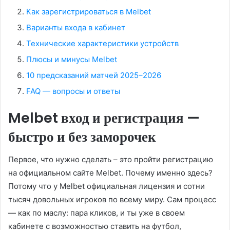
Как зарегистрироваться в Melbet
Варианты входа в кабинет
Технические характеристики устройств
Плюсы и минусы Melbet
10 предсказаний матчей 2025–2026
FAQ — вопросы и ответы
Melbet вход и регистрация —
быстро и без заморочек
Первое, что нужно сделать – это пройти регистрацию
на официальном сайте Melbet. Почему именно здесь?
Потому что у Melbet официальная лицензия и сотни
тысяч довольных игроков по всему миру. Сам процесс
— как по маслу: пара кликов, и ты уже в своем
кабинете с возможностью ставить на футбол,