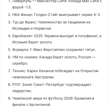
Ливерпуль — Манчестер Сити: победа Ман Сити с
форой -1.5.
НБА Финал: Голден Стэйт выигрывает серию 4-3.
Тур де Франс: Чемпионство за тандемом из
Исландии и Норвегии.
Евробаскет 2025: Украина выходит в полуфинал, а
Испания берет золото.
Формула-1: Макс Ферстаппен сохраняет титул.
ЧМ по хоккею: Канада берет золото, Россия —
серебро.
Теннис: Карен Хачанов побеждает на Открытом
чемпионате Австралии.
РПЛ: Зенит Санкт-Петербург подтверждает
лидерство.
Чемпионат мира по футболу 2026: Бразилия в
финале с Аргентиной.