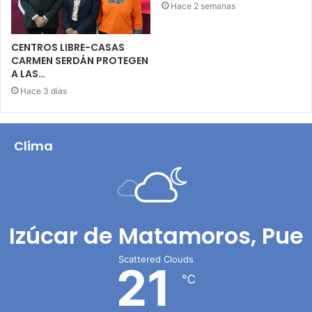
Hace 2 semanas
CENTROS LIBRE-CASAS
CARMEN SERDÁN PROTEGEN
A LAS…
Hace 3 días
Clima
Izúcar de Matamoros, Pue
Scattered Clouds
21
℃