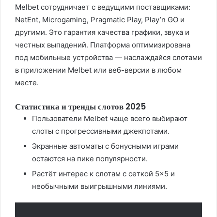
Melbet сотрудничает с ведущими поставщиками:
NetEnt, Microgaming, Pragmatic Play, Play’n GO и
другими. Это гарантия качества графики, звука и
честных выпадений. Платформа оптимизирована
под мобильные устройства — наслаждайся слотами
в приложении Melbet или веб-версии в любом
месте.
Статистика и тренды слотов 2025
Пользователи Melbet чаще всего выбирают
слоты с прогрессивными джекпотами.
Экранные автоматы с бонусными играми
остаются на пике популярности.
Растёт интерес к слотам с сеткой 5×5 и
необычными выигрышными линиями.