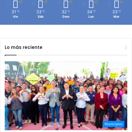
31
33
32
34
33
℃
℃
℃
℃
℃
Vie
Sáb
Dom
Lun
Mar
Lo más reciente
Municipios