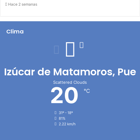
Hace 2 semanas
Clima
Izúcar de Matamoros, Pue
Scattered Clouds
20
℃
31º - 18º
81%
2.22 km/h