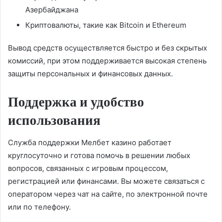
Азербайджана
Криптовалюты, такие как Bitcoin и Ethereum
Вывод средств осуществляется быстро и без скрытых
комиссий, при этом поддерживается высокая степень
защиты персональных и финансовых данных.
Поддержка и удобство
использования
Служба поддержки Мелбет казино работает
круглосуточно и готова помочь в решении любых
вопросов, связанных с игровым процессом,
регистрацией или финансами. Вы можете связаться с
оператором через чат на сайте, по электронной почте
или по телефону.