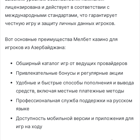
лицензирована и действует в соответствии с
международными стандартами, что гарантирует
честную игру и защиту личных данных игроков.
Вот основные преимущества Мелбет казино для
игроков из Азербайджана:
Обширный каталог игр от ведущих провайдеров
Привлекательные бонусы и регулярные акции
Удобные и быстрые способы пополнения и вывода
средств, включая местные платежные методы
Профессиональная служба поддержки на русском
языке
Доступность мобильной версии и приложения для
игр на ходу