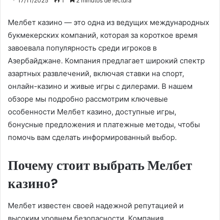
17/11/2025
1
2 minutos de lectura
Мелбет казино — это одна из ведущих международных
букмекерских компаний, которая за короткое время
завоевала популярность среди игроков в
Азербайджане. Компания предлагает широкий спектр
азартных развлечений, включая ставки на спорт,
онлайн-казино и живые игры с дилерами. В нашем
обзоре мы подробно рассмотрим ключевые
особенности Мелбет казино, доступные игры,
бонусные предложения и платежные методы, чтобы
помочь вам сделать информированный выбор.
Почему стоит выбрать Мелбет
казино?
Мелбет известен своей надежной репутацией и
высоким уровнем безопасности. Компания