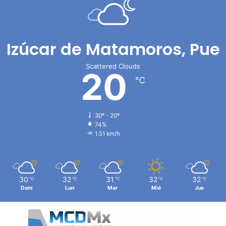
Izúcar de Matamoros, Pue
Scattered Clouds
20
℃
30º - 20º
74%
1.51 km/h
30
32
31
32
32
℃
℃
℃
℃
℃
Dom
Lun
Mar
Mié
Jue