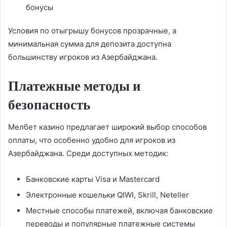
бонусы
Условия по отыгрышу бонусов прозрачные, а
минимальная сумма для депозита доступна
большинству игроков из Азербайджана.
Платежные методы и
безопасность
Мелбет казино предлагает широкий выбор способов
оплаты, что особенно удобно для игроков из
Азербайджана. Среди доступных методик:
Банковские карты Visa и Mastercard
Электронные кошельки QIWI, Skrill, Neteller
Местные способы платежей, включая банковские
переводы и популярные платежные системы