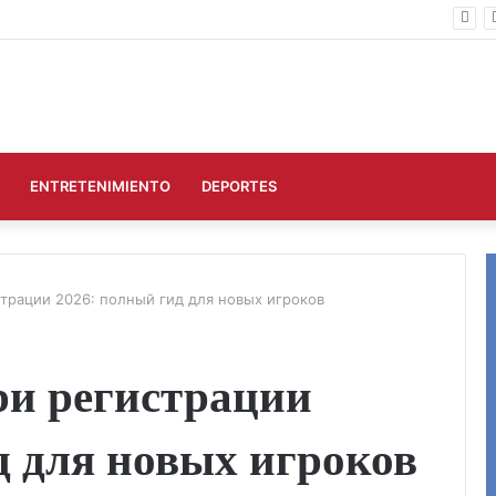
Scopri i Migliori Online Casinò Non AAMS: le slot più amate e i pagamenti
ENTRETENIMIENTO
DEPORTES
трации 2026: полный гид для новых игроков
ри регистрации
д для новых игроков