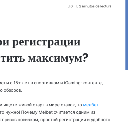
0
2 minutos de lectura
ри регистрации
устить максимум?
ты с 15+ лет в спортивном и iGaming-контенте,
ю обзоров.
и ищете живой старт в мире ставок, то
мелбет
то нужно! Почему Melbet считается одним из
 призов новичкам, простой регистрации и удобного