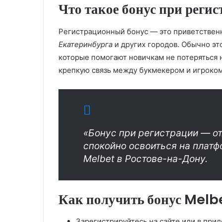
Что такое бонус при реги
Регистрационный бонус — это приветствен
Екатеринбурга
и других городов. Обычно эт
которые помогают новичкам не потеряться 
крепкую связь между букмекером и игроком
«Бонус при регистрации — от
спокойно освоиться на платф
Melbet в
Ростове-на-Дону
.
Как получить бонус Melb
Зарегистрируйтесь на сайте или в при