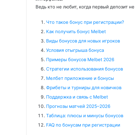
Ведь кто не любит, когда первый депозит не
Что такое бонус при регистрации?
Как получить бонус Melbet
Виды бонусов для новых игроков
Условия отыгрыша бонуса
Примеры бонусов Melbet 2026
Стратегии использования бонусов
Мелбет приложение и бонусы
Фрибеты и турниры для новичков
Поддержка и связь с Melbet
Прогнозы матчей 2025–2026
Таблица: плюсы и минусы бонусов
FAQ по бонусам при регистрации