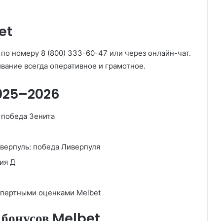
et
по номеру 8 (800) 333-60-47 или через онлайн-чат.
ание всегда оперативное и грамотное.
2025–2026
 победа Зенита
верпуль: победа Ливерпуля
ия Д
спертными оценками Melbet
 бонусов Melbet