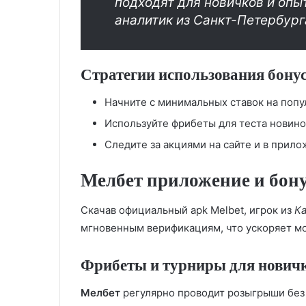
подходят для новичков и опы
аналитик из
Санкт-Петербург
Стратегии использования бону
Начните с минимальных ставок на поп
Используйте фрибеты для теста новино
Следите за акциями на сайте и в прил
Мелбет приложение и бон
Скачав официальный apk Melbet, игрок из
Ка
мгновенным верификациям, что ускоряет мо
Фрибеты и турниры для нович
Мелбет
регулярно проводит розыгрыши без 