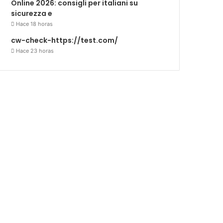
Online 2026: consigli per italiani su
sicurezza e
Hace 18 horas
cw-check-https://test.com/
Hace 23 horas