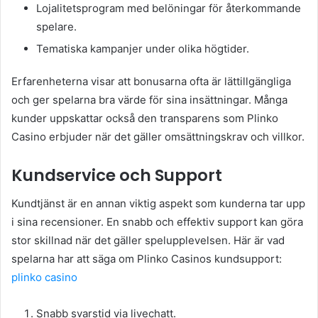
Lojalitetsprogram med belöningar för återkommande
spelare.
Tematiska kampanjer under olika högtider.
Erfarenheterna visar att bonusarna ofta är lättillgängliga
och ger spelarna bra värde för sina insättningar. Många
kunder uppskattar också den transparens som Plinko
Casino erbjuder när det gäller omsättningskrav och villkor.
Kundservice och Support
Kundtjänst är en annan viktig aspekt som kunderna tar upp
i sina recensioner. En snabb och effektiv support kan göra
stor skillnad när det gäller spelupplevelsen. Här är vad
spelarna har att säga om Plinko Casinos kundsupport:
plinko casino
Snabb svarstid via livechatt.