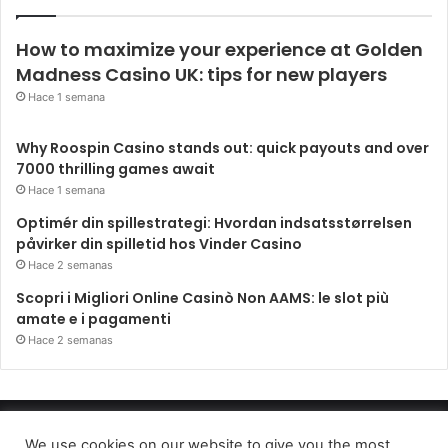
How to maximize your experience at Golden
Madness Casino UK: tips for new players
Hace 1 semana
Why Roospin Casino stands out: quick payouts and over
7000 thrilling games await
Hace 1 semana
Optimér din spillestrategi: Hvordan indsatsstørrelsen
påvirker din spilletid hos Vinder Casino
Hace 2 semanas
Scopri i Migliori Online Casinò Non AAMS: le slot più
amate e i pagamenti
Hace 2 semanas
Periódico El Observador 2022
We use cookies on our website to give you the most