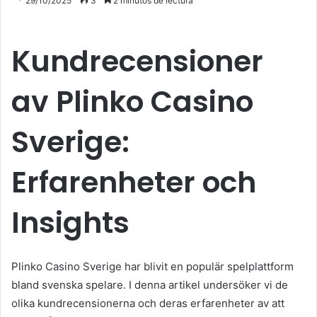
29/10/2025
3
2 minutos de lectura
Kundrecensioner
av Plinko Casino
Sverige:
Erfarenheter och
Insights
Plinko Casino Sverige har blivit en populär spelplattform
bland svenska spelare. I denna artikel undersöker vi de
olika kundrecensionerna och deras erfarenheter av att