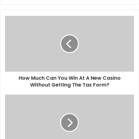
How Much Can You Win At A New Casino
Without Getting The Tax Form?