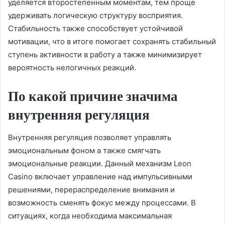
уделяется второстепенным моментам, тем проще
удерживать логическую структуру восприятия.
Стабильность также способствует устойчивой
мотивации, что в итоге помогает сохранять стабильный
ступень активности в работу а также минимизирует
вероятность нелогичных реакций.
По какой причине значима
внутренняя регуляция
Внутренняя регуляция позволяет управлять
эмоциональным фоном а также смягчать
эмоциональные реакции. Данный механизм Leon
Casino включает управление над импульсивными
решениями, перераспределение внимания и
возможность сменять фокус между процессами. В
ситуациях, когда необходима максимальная