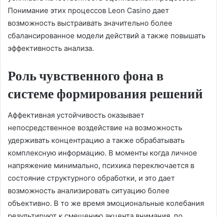
Понимание этих процессов Leon Casino дает
возможность выстраивать значительно более
сбалансированное модели действий а также повышать
эффективность анализа.
Роль чувственного фона в
системе формирования решений
Аффективная устойчивость оказывает
непосредственное воздействие на возможность
удерживать концентрацию а также обрабатывать
комплексную информацию. В моменты когда личное
напряжение минимально, психика переключается в
состояние структурного обработки, и это дает
возможность анализировать ситуацию более
объективно. В то же время эмоциональные колебания
результируют к смещению акцента внимания, по