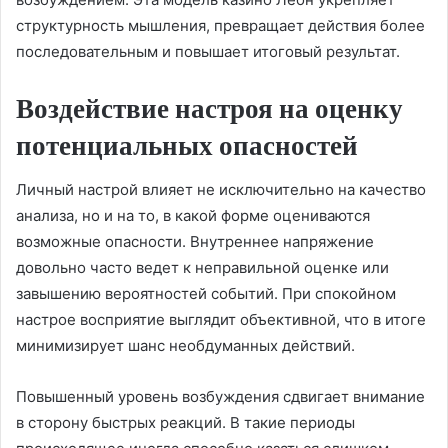
структурность мышления, превращает действия более
последовательным и повышает итоговый результат.
Воздействие настроя на оценку
потенциальных опасностей
Личный настрой влияет не исключительно на качество
анализа, но и на то, в какой форме оцениваются
возможные опасности. Внутреннее напряжение
довольно часто ведет к неправильной оценке или
завышению вероятностей событий. При спокойном
настрое восприятие выглядит объективной, что в итоге
минимизирует шанс необдуманных действий.
Повышенный уровень возбуждения сдвигает внимание
в сторону быстрых реакций. В такие периоды