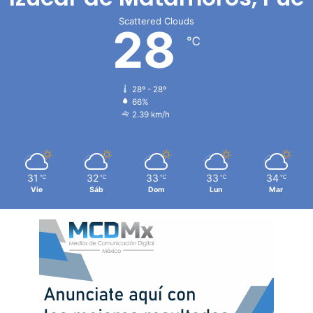
Scattered Clouds
28
℃
28º - 28º
66%
2.39 km/h
31
32
33
33
34
℃
℃
℃
℃
℃
Vie
Sáb
Dom
Lun
Mar