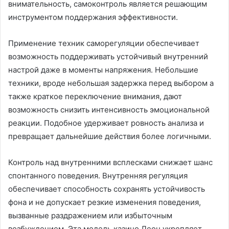
внимательность, самоконтроль является решающим
инструментом поддержания эффективности.
Применение техник саморегуляции обеспечивает
возможность поддерживать устойчивый внутренний
настрой даже в моменты напряжения. Небольшие
техники, вроде небольшая задержка перед выбором а
также краткое переключение внимания, дают
возможность снизить интенсивность эмоциональной
реакции. Подобное удерживает ровность анализа и
превращает дальнейшие действия более логичными.
Контроль над внутренними всплесками снижает шанс
спонтанного поведения. Внутренняя регуляция
обеспечивает способность сохранять устойчивость
фона и не допускает резкие изменения поведения,
вызванные раздражением или избыточным
возбуждением. Эта модель казино Леон укрепляет