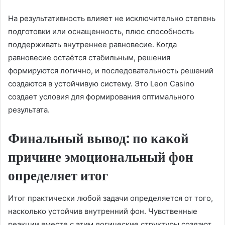
На результативность влияет не исключительно степень
подготовки или оснащенность, плюс способность
поддерживать внутреннее равновесие. Когда
равновесие остаётся стабильным, решения
формируются логично, и последовательность решений
создаются в устойчивую систему. Это Leon Casino
создает условия для формирования оптимального
результата.
Финальный вывод: по какой
причине эмоциональный фон
определяет итог
Итог практически любой задачи определяется от того,
насколько устойчив внутренний фон. Чувственные
реакции вместе с этим логические структуры создают