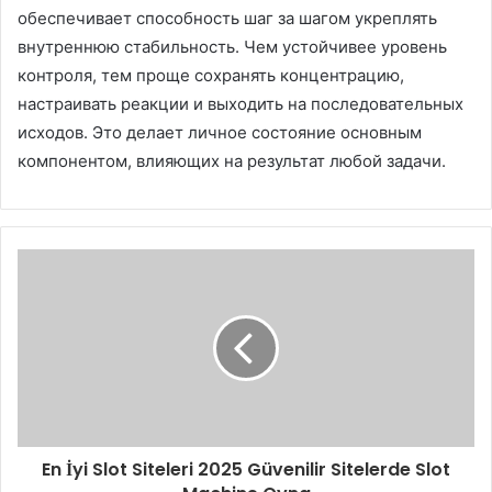
обеспечивает способность шаг за шагом укреплять
внутреннюю стабильность. Чем устойчивее уровень
контроля, тем проще сохранять концентрацию,
настраивать реакции и выходить на последовательных
исходов. Это делает личное состояние основным
компонентом, влияющих на результат любой задачи.
En İyi Slot Siteleri 2025 Güvenilir Sitelerde Slot