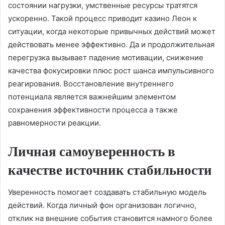
состоянии нагрузки, умственные ресурсы тратятся
ускоренно. Такой процесс приводит казино Леон к
ситуации, когда некоторые привычных действий может
действовать менее эффективно. Да и продолжительная
перегрузка вызывает падение мотивации, снижение
качества фокусировки плюс рост шанса импульсивного
реагирования. Восстановление внутреннего
потенциала является важнейшим элементом
сохранения эффективности процесса а также
равномерности реакции.
Личная самоуверенность в
качестве источник стабильности
Уверенность помогает создавать стабильную модель
действий. Когда личный фон организован логично,
отклик на внешние события становится намного более