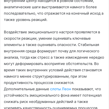
внутренний центр находится в ровном состоянии,
аналитические шаги выстраиваются намного более
последовательно, что отражается на конечный исход а
также уровень реакций.
Воздействие эмоционального настроя проявляется в
скорости реакции, умении оценивать ключевые
элементы а также оценивать опасности. Стабильная
внутренняя среда формирует почву для логического
анализа, тогда как стресс а также измождение нередко
могут деформировать восприятие обстоятельств. Во
время таких внутренних условий действия становится
намного менее структурированным, при этом
продуктивность процессов снижается.
Дополнительные данные
слоты Леон
показывают, что
устойчивость эмоционального фона имеет потенциал
снижать риск необдуманных действий а также
усиливать качественность оцениваемых процессов.