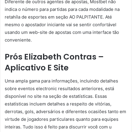
Diferente de outros agentes de apostas, Mostbet não
indica o número para partidas para cada modalidade na
retahíla de esportes em seção AO PALPITANTE. Até
mesmo o apostador iniciante vai se sentir confortável
usando um web-site de apostas com uma interface tão
conveniente.
Prós Elizabeth Contras –
Aplicativo E Site
Uma ampla gama para informações, incluindo detalhes
sobre eventos electronic resultados anteriores, está
disponível no site na seção de estatísticas. Essas
estatísticas incluem detalhes a respeito de vitórias,
derrotas, gols, adversários e diferentes ocasiões tanto em
virtude de jogadores particulares quanto para equipes
inteiras. Tudo isso é feito para discurrir você com u