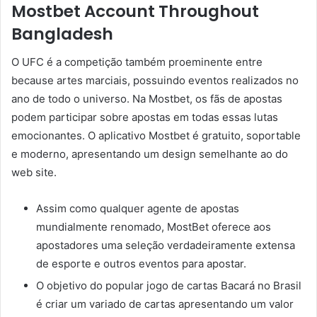
Mostbet Account Throughout
Bangladesh
O UFC é a competição também proeminente entre
because artes marciais, possuindo eventos realizados no
ano de todo o universo. Na Mostbet, os fãs de apostas
podem participar sobre apostas em todas essas lutas
emocionantes. O aplicativo Mostbet é gratuito, soportable
e moderno, apresentando um design semelhante ao do
web site.
Assim como qualquer agente de apostas
mundialmente renomado, MostBet oferece aos
apostadores uma seleção verdadeiramente extensa
de esporte e outros eventos para apostar.
O objetivo do popular jogo de cartas Bacará no Brasil
é criar um variado de cartas apresentando um valor