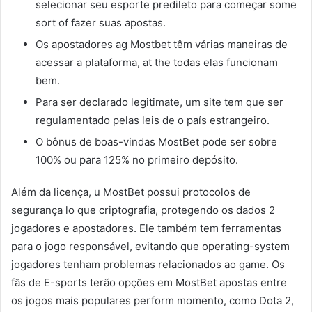
selecionar seu esporte predileto para começar some
sort of fazer suas apostas.
Os apostadores ag Mostbet têm várias maneiras de
acessar a plataforma, at the todas elas funcionam
bem.
Para ser declarado legitimate, um site tem que ser
regulamentado pelas leis de o país estrangeiro.
O bônus de boas-vindas MostBet pode ser sobre
100% ou para 125% no primeiro depósito.
Além da licença, u MostBet possui protocolos de
segurança lo que criptografia, protegendo os dados 2
jogadores e apostadores. Ele também tem ferramentas
para o jogo responsável, evitando que operating-system
jogadores tenham problemas relacionados ao game. Os
fãs de E-sports terão opções em MostBet apostas entre
os jogos mais populares perform momento, como Dota 2,