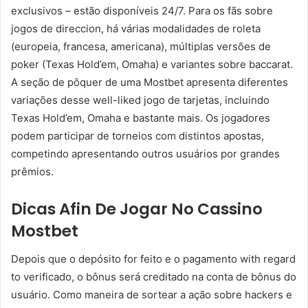
exclusivos – estão disponíveis 24/7. Para os fãs sobre
jogos de direccion, há várias modalidades de roleta
(europeia, francesa, americana), múltiplas versões de
poker (Texas Hold’em, Omaha) e variantes sobre baccarat.
A seção de pôquer de uma Mostbet apresenta diferentes
variações desse well-liked jogo de tarjetas, incluindo
Texas Hold’em, Omaha e bastante mais. Os jogadores
podem participar de torneios com distintos apostas,
competindo apresentando outros usuários por grandes
prêmios.
Dicas Afin De Jogar No Cassino
Mostbet
Depois que o depósito for feito e o pagamento with regard
to verificado, o bônus será creditado na conta de bônus do
usuário. Como maneira de sortear a ação sobre hackers e