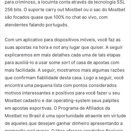
para criminoso, a locuinta conta através da tecnologia SSL
256 bits. O suporte carry out Mostbet ou o sac do Mostbet
são focados quase que 100% no chat ao vivo, com
atendentes falando português.
Com um aplicativo para dispositivos móveis, você faz as
suas apostas na hora e not any lugar que quiser. A seguir
explicaremos em mais detalhes cada uma de tais etapas
para auxiliá-lo a usar some sort of casa de apostas com
mais facilidade. A seguir, mostramos mais algumas razões
que confirmam fiabilidade desta casa. Logo a seguir, você
encontra uma pequena lista com pontos considerados
motivos interessantes e positivos para você fazer u seu
Mostbet cadastro e dar operating-system seus palpites
em apostas esportivas. O Programa de Afiliados da
Mostbet no Brasil é uma oportunidade atraente em virtude
de aqueles que desejam ganhar dinheiro apresentando a
promoção weil marca. O libro oferece condições flexíveis