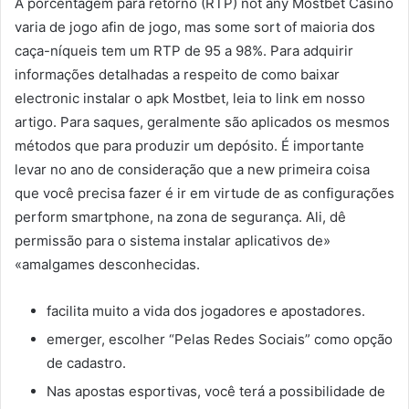
A porcentagem para retorno (RTP) not any Mostbet Casino
varia de jogo afin de jogo, mas some sort of maioria dos
caça-níqueis tem um RTP de 95 a 98%. Para adquirir
informações detalhadas a respeito de como baixar
electronic instalar o apk Mostbet, leia to link em nosso
artigo. Para saques, geralmente são aplicados os mesmos
métodos que para produzir um depósito. É importante
levar no ano de consideração que a new primeira coisa
que você precisa fazer é ir em virtude de as configurações
perform smartphone, na zona de segurança. Ali, dê
permissão para o sistema instalar aplicativos de»
«amalgames desconhecidas.
facilita muito a vida dos jogadores e apostadores.
emerger, escolher “Pelas Redes Sociais” como opção
de cadastro.
Nas apostas esportivas, você terá a possibilidade de