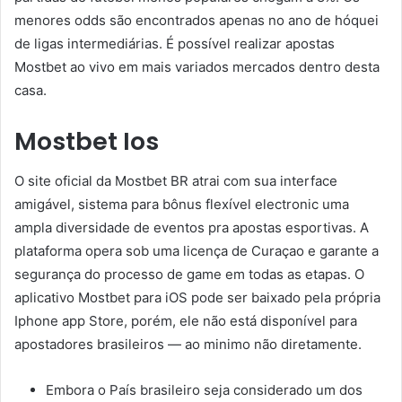
menores odds são encontrados apenas no ano de hóquei
de ligas intermediárias. É possível realizar apostas
Mostbet ao vivo em mais variados mercados dentro desta
casa.
Mostbet Ios
O site oficial da Mostbet BR atrai com sua interface
amigável, sistema para bônus flexível electronic uma
ampla diversidade de eventos pra apostas esportivas. A
plataforma opera sob uma licença de Curaçao e garante a
segurança do processo de game em todas as etapas. O
aplicativo Mostbet para iOS pode ser baixado pela própria
Iphone app Store, porém, ele não está disponível para
apostadores brasileiros — ao minimo não diretamente.
Embora o País brasileiro seja considerado um dos