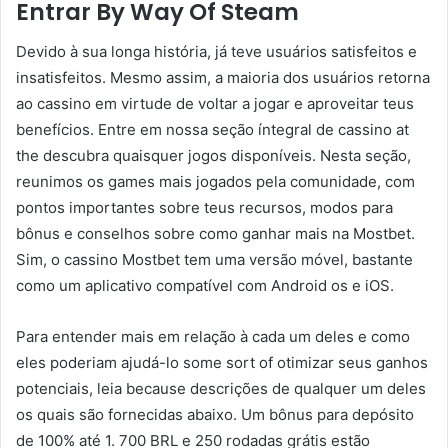
Entrar By Way Of Steam
Devido à sua longa história, já teve usuários satisfeitos e
insatisfeitos. Mesmo assim, a maioria dos usuários retorna
ao cassino em virtude de voltar a jogar e aproveitar teus
benefícios. Entre em nossa seção íntegral de cassino at
the descubra quaisquer jogos disponíveis. Nesta seção,
reunimos os games mais jogados pela comunidade, com
pontos importantes sobre teus recursos, modos para
bônus e conselhos sobre como ganhar mais na Mostbet.
Sim, o cassino Mostbet tem uma versão móvel, bastante
como um aplicativo compatível com Android os e iOS.
Para entender mais em relação à cada um deles e como
eles poderiam ajudá-lo some sort of otimizar seus ganhos
potenciais, leia because descrições de qualquer um deles
os quais são fornecidas abaixo. Um bônus para depósito
de 100% até 1. 700 BRL e 250 rodadas grátis estão