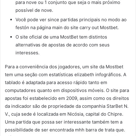
para nove ou 1 conjunto que seja o mais próximo
possível de nove.
Você pode ver since partidas principais no modo ao
festón na página main do site carry out Mostbet.
O site oficial de uma MostBet tem distintos
alternativas de apostas de acordo com seus
interesses.
Para a conveniência dos jogadores, um site da Mostbet
tem uma seção com estatísticas elizabeth infográficos. A
tablado é adaptada para acesso rápido tanto em
computadores quanto em dispositivos móveis. O site para
apostas foi estabelecido em 2009, assim como os direitos
da indicador são de propriedade da companhia StarBet N.
V., cuja sede é localizada em Nicósia, capital do Chipre.
Uma partida que possa ser interessante também tem a
possibilidade de ser encontrada mhh barra de trata que.