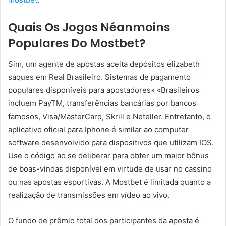
Quais Os Jogos Néanmoins
Populares Do Mostbet?
Sim, um agente de apostas aceita depósitos elizabeth
saques em Real Brasileiro. Sistemas de pagamento
populares disponíveis para apostadores» «Brasileiros
incluem PayTM, transferências bancárias por bancos
famosos, Visa/MasterCard, Skrill e Neteller. Entretanto, o
aplicativo oficial para Iphone é similar ao computer
software desenvolvido para dispositivos que utilizam IOS.
Use o código ao se deliberar para obter um maior bônus
de boas-vindas disponível em virtude de usar no cassino
ou nas apostas esportivas. A Mostbet é limitada quanto a
realização de transmissões em vídeo ao vivo.
O fundo de prêmio total dos participantes da aposta é