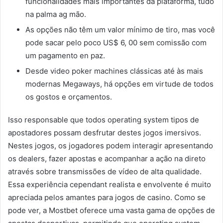
funcionalidades mais importantes da plataforma, tudo
na palma ag mão.
As opções não têm um valor mínimo de tiro, mas você
pode sacar pelo poco US$ 6, 00 sem comissão com
um pagamento en paz.
Desde video poker machines clássicas até às mais
modernas Megaways, há opções em virtude de todos
os gostos e orçamentos.
Isso responsable que todos operating system tipos de
apostadores possam desfrutar destes jogos imersivos.
Nestes jogos, os jogadores podem interagir apresentando
os dealers, fazer apostas e acompanhar a ação na direto
através sobre transmissões de vídeo de alta qualidade.
Essa experiência cependant realista e envolvente é muito
apreciada pelos amantes para jogos de casino. Como se
pode ver, a Mostbet oferece uma vasta gama de opções de