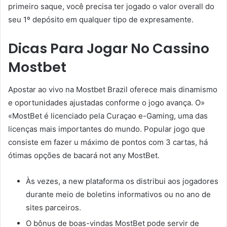
primeiro saque, você precisa ter jogado o valor overall do
seu 1º depósito em qualquer tipo de expresamente.
Dicas Para Jogar No Cassino
Mostbet
Apostar ao vivo na Mostbet Brazil oferece mais dinamismo
e oportunidades ajustadas conforme o jogo avança. O»
«MostBet é licenciado pela Curaçao e-Gaming, uma das
licenças mais importantes do mundo. Popular jogo que
consiste em fazer u máximo de pontos com 3 cartas, há
ótimas opções de bacará not any MostBet.
Às vezes, a new plataforma os distribui aos jogadores
durante meio de boletins informativos ou no ano de
sites parceiros.
O bônus de boas-vindas MostBet pode servir de