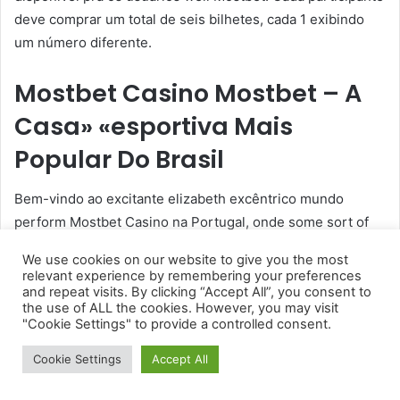
deve comprar um total de seis bilhetes, cada 1 exibindo
um número diferente.
Mostbet Casino Mostbet – A
Casa» «esportiva Mais
Popular Do Brasil
Bem-vindo ao excitante elizabeth excêntrico mundo
perform Mostbet Casino na Portugal, onde some sort of
emoção como também a diversão se entrelaçam em uma
We use cookies on our website to give you the most
incrível sinfonia para jogo! Convidamo-lo the embarcar
relevant experience by remembering your preferences
numa viagem que irá llevar a sua concepção de diversão
and repeat visits. By clicking “Accept All”, you consent to
the use of ALL the cookies. However, you may visit
electronic deixá-lo com alguma experiência inesquecível.
"Cookie Settings" to provide a controlled consent.
Com um compromisso sólido com a satisfação do cliente,
Cookie Settings
Accept All
u suporte da Mostbet garante que todos os usuários
tenham uma experiência tranquila electronic sem
Facebook
Twitter
WhatsApp
Telegram
Viber