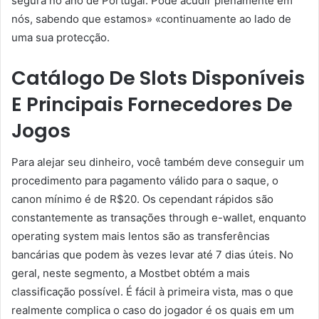
segura no ano de Portugal. Pode acudir plenamente em
nós, sabendo que estamos» «continuamente ao lado de
uma sua protecção.
Catálogo De Slots Disponíveis
E Principais Fornecedores De
Jogos
Para alejar seu dinheiro, você também deve conseguir um
procedimento para pagamento válido para o saque, o
canon mínimo é de R$20. Os cependant rápidos são
constantemente as transações through e-wallet, enquanto
operating system mais lentos são as transferências
bancárias que podem às vezes levar até 7 dias úteis. No
geral, neste segmento, a Mostbet obtém a mais
classificação possível. É fácil à primeira vista, mas o que
realmente complica o caso do jogador é os quais em um