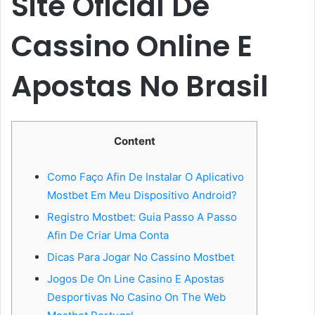
Site Oficial De
Cassino Online E
Apostas No Brasil
Content
Como Faço Afin De Instalar O Aplicativo
Mostbet Em Meu Dispositivo Android?
Registro Mostbet: Guia Passo A Passo
Afin De Criar Uma Conta
Dicas Para Jogar No Cassino Mostbet
Jogos De On Line Casino E Apostas
Desportivas No Casino On The Web