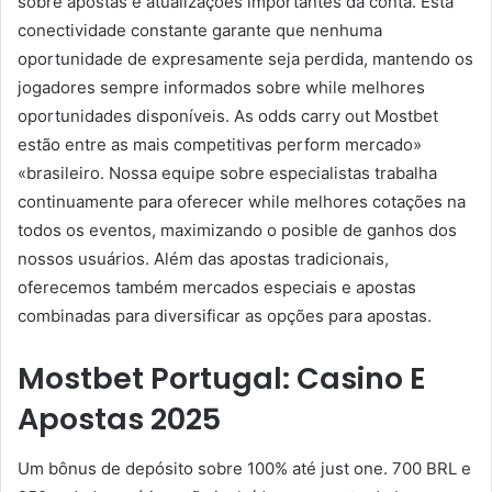
sobre apostas e atualizações importantes da conta. Esta
conectividade constante garante que nenhuma
oportunidade de expresamente seja perdida, mantendo os
jogadores sempre informados sobre while melhores
oportunidades disponíveis. As odds carry out Mostbet
estão entre as mais competitivas perform mercado»
«brasileiro. Nossa equipe sobre especialistas trabalha
continuamente para oferecer while melhores cotações na
todos os eventos, maximizando o posible de ganhos dos
nossos usuários. Além das apostas tradicionais,
oferecemos também mercados especiais e apostas
combinadas para diversificar as opções para apostas.
Mostbet Portugal: Casino E
Apostas 2025
Um bônus de depósito sobre 100% até just one. 700 BRL e