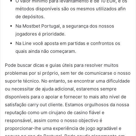
O valor mínimo para levantamento é de 10 EUR, e os
métodos disponíveis são os mesmos utilizados afin
de depósitos.
Na Mostbet Portugal, a segurança dos nossos
jogadores é prioridade.
Na Line você aposta em partidas e confrontos os
quais ainda não começaram.
Pode buscar dicas e guias úteis para resolver muitos
problemas por si próprio, sem ter de comunicarse o nosso
suporte técnico. No entanto, se encontrar uma dificuldade
ou necessitar de ajuda adicional, estaremos sempre
disponíveis para o apoiar e fornecer to mais alto nível de
satisfação carry out cliente. Estamos orgulhosos da nossa
reputação como um cirujano de casino fiável e
responsável, assim como o nosso objectivo é
proporcionar-lhe uma experiência de jogo agradável e