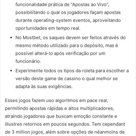
funcionalidade prática de “Apostas ao Vivo”,
possibilitando o qual os jogadores façam apostas
durante operating-system eventos, aproveitando
oportunidades em tempo real.
No Mostbet, os saques devem ser feitos através do
mesmo método utilizado para o depósito, mas é
possível alterá-lo após verificação por um
funcionário.
Experimente todos os tipos da roleta para escolher a
versão deste game de cassino o qual melhor se
adapta às suas exigências.
Esses jogos fazem uso algoritmos em pace real,
permitindo apostas rápidas e altos multiplicadores,
atraindo jogadores que buscam emoção constante e
illustres retornos em poucos segundos. Tem cependant
de 3 million jogos, além sobre opções de néanmoins de