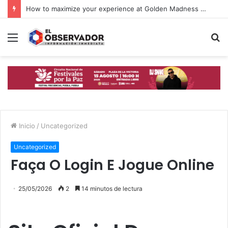
How to maximize your experience at Golden Madness Casino UK: tips for new players
Menú
B
p
Inicio
/
Uncategorized
Uncategorized
Faça O Login E Jogue Online
25/05/2026
2
14 minutos de lectura