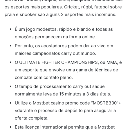
os esportes mais populares. Cricket, rúgbi, futebol sobre
praia e snooker são alguns 2 esportes mais incomuns.
É um jogo modestos, rápido e blando e todas as
emoções permanecem na forma online.
Portanto, os apostadores podem dar ao vivo em
maiores campeonatos carry out mundo.
O ULTIMATE FIGHTER CHAMPIONSHIPS, ou MMA, é
um esporte que envolve uma gama de técnicas de
combate com contato pleno.
O tempo de processamento carry out saque
normalmente leva de 15 minutos a 3 dias úteis.
Utilize o Mostbet casino promo code “MOSTB300”»
«durante o processo de depósito para asegurar a
oferta completa.
Esta licença internacional permite que a Mostbet