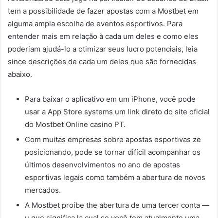
tem a possibilidade de fazer apostas com a Mostbet em
alguma ampla escolha de eventos esportivos. Para
entender mais em relação à cada um deles e como eles
poderiam ajudá-lo a otimizar seus lucro potenciais, leia
since descrições de cada um deles que são fornecidas
abaixo.
Para baixar o aplicativo em um iPhone, você pode
usar a App Store systems um link direto do site oficial
do Mostbet Online casino PT.
Com muitas empresas sobre apostas esportivas ze
posicionando, pode se tornar difícil acompanhar os
últimos desenvolvimentos no ano de apostas
esportivas legais como também a abertura de novos
mercados.
A Mostbet proíbe the abertura de uma tercer conta —
u que significa la cual se você tem atualmente uma