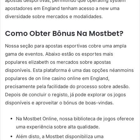
apostas desportivas, permitindo que operating system
apostadores em England tenham acesso a new uma
diversidade sobre mercados e modalidades.
Como Obter Bônus Na Mostbet?
Nossa seção para apostas esportivas cobre uma ampla
gama de eventos. Abaixo estão os esportes mais
populares elizabeth os mercados sobre apostas
disponíveis. Esta plataforma é uma das opções néanmoins
populares de on line casino online em England,
precisamente pela facilidade do processo sobre adesão.
Depois de concluir o registo, já pode explorar os jogos
disponíveis e aproveitar o bónus de boas-vindas.
Na Mostbet Online, nossa biblioteca de jogos oferece
uma experiência sobre alta qualidade.
Além disto, a Mostbet disponibiliza uma