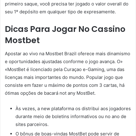
primeiro saque, você precisa ter jogado o valor overall do
seu 1º depósito em qualquer tipo de expresamente.
Dicas Para Jogar No Cassino
Mostbet
Apostar ao vivo na Mostbet Brazil oferece mais dinamismo
e oportunidades ajustadas conforme o jogo avança. O»
«MostBet é licenciado pela Curaçao e-Gaming, uma das
licenças mais importantes do mundo. Popular jogo que
consiste em fazer u máximo de pontos com 3 cartas, há
ótimas opções de bacará not any MostBet.
Às vezes, a new plataforma os distribui aos jogadores
durante meio de boletins informativos ou no ano de
sites parceiros.
O bônus de boas-vindas MostBet pode servir de