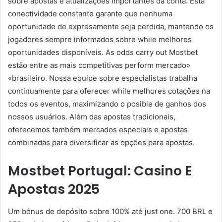
sobre apostas e atualizações importantes da conta. Esta
conectividade constante garante que nenhuma
oportunidade de expresamente seja perdida, mantendo os
jogadores sempre informados sobre while melhores
oportunidades disponíveis. As odds carry out Mostbet
estão entre as mais competitivas perform mercado»
«brasileiro. Nossa equipe sobre especialistas trabalha
continuamente para oferecer while melhores cotações na
todos os eventos, maximizando o posible de ganhos dos
nossos usuários. Além das apostas tradicionais,
oferecemos também mercados especiais e apostas
combinadas para diversificar as opções para apostas.
Mostbet Portugal: Casino E
Apostas 2025
Um bônus de depósito sobre 100% até just one. 700 BRL e