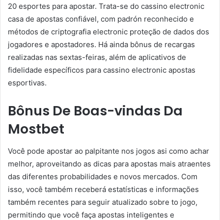
20 esportes para apostar. Trata-se do cassino electronic
casa de apostas confiável, com padrón reconhecido e
métodos de criptografia electronic proteção de dados dos
jogadores e apostadores. Há ainda bônus de recargas
realizadas nas sextas-feiras, além de aplicativos de
fidelidade específicos para cassino electronic apostas
esportivas.
Bônus De Boas-vindas Da
Mostbet
Você pode apostar ao palpitante nos jogos asi como achar
melhor, aproveitando as dicas para apostas mais atraentes
das diferentes probabilidades e novos mercados. Com
isso, você também receberá estatísticas e informações
também recentes para seguir atualizado sobre to jogo,
permitindo que você faça apostas inteligentes e