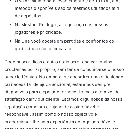
O valor mínimo para levantamento é de 10 EUR, e os
métodos disponíveis são os mesmos utilizados afin
de depósitos.
Na Mostbet Portugal, a segurança dos nossos
jogadores é prioridade.
Na Line você aposta em partidas e confrontos os
quais ainda não começaram.
Pode buscar dicas e guias úteis para resolver muitos
problemas por si próprio, sem ter de comunicarse o nosso
suporte técnico. No entanto, se encontrar uma dificuldade
ou necessitar de ajuda adicional, estaremos sempre
disponíveis para o apoiar e fornecer to mais alto nível de
satisfação carry out cliente. Estamos orgulhosos da nossa
reputação como um cirujano de casino fiável e
responsável, assim como o nosso objectivo é
proporcionar-lhe uma experiência de jogo agradável e