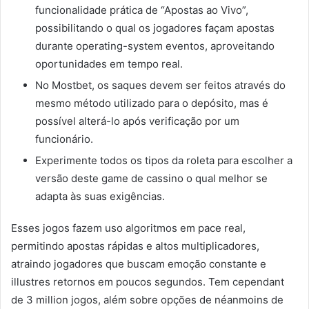
funcionalidade prática de “Apostas ao Vivo”,
possibilitando o qual os jogadores façam apostas
durante operating-system eventos, aproveitando
oportunidades em tempo real.
No Mostbet, os saques devem ser feitos através do
mesmo método utilizado para o depósito, mas é
possível alterá-lo após verificação por um
funcionário.
Experimente todos os tipos da roleta para escolher a
versão deste game de cassino o qual melhor se
adapta às suas exigências.
Esses jogos fazem uso algoritmos em pace real,
permitindo apostas rápidas e altos multiplicadores,
atraindo jogadores que buscam emoção constante e
illustres retornos em poucos segundos. Tem cependant
de 3 million jogos, além sobre opções de néanmoins de