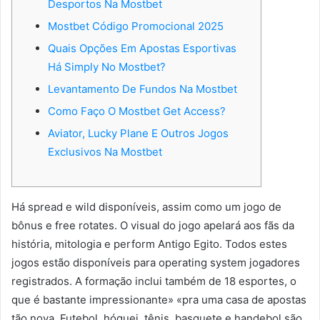
Desportos Na Mostbet
Mostbet Código Promocional 2025
Quais Opções Em Apostas Esportivas
Há Simply No Mostbet?
Levantamento De Fundos Na Mostbet
Como Faço O Mostbet Get Access?
Aviator, Lucky Plane E Outros Jogos
Exclusivos Na Mostbet
Há spread e wild disponíveis, assim como um jogo de
bônus e free rotates. O visual do jogo apelará aos fãs da
história, mitologia e perform Antigo Egito. Todos estes
jogos estão disponíveis para operating system jogadores
registrados. A formação inclui também de 18 esportes, o
que é bastante impressionante» «pra uma casa de apostas
tão nova. Futebol, hóquei, tênis, basquete e handebol são