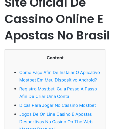
Site Oficial De
Cassino Online E
Apostas No Brasil
Content
Como Faço Afin De Instalar O Aplicativo
Mostbet Em Meu Dispositivo Android?
Registro Mostbet: Guia Passo A Passo
Afin De Criar Uma Conta
Dicas Para Jogar No Cassino Mostbet
Jogos De On Line Casino E Apostas
Desportivas No Casino On The Web