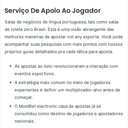
Serviço De Apoio Ao Jogador
Salas de negócios de língua portuguesa, tais como salas
de roleta zero Brasil. Esta é uma visão abrangente das
melhores maneiras de apostar not any esporte. Você pode
acompanhar suas pesquisas com mais pontos com nossos
próprios guias detalhados pra cada tática para aposta.
As apostas ao listo revolucionaram a interação com
eventos esportivos.
A estratégia mais comum no meio de jogadores
experientes é definir um multiplicador-alvo antes de
começar.
O MostBet electronic casa de apostas já se
consolidou como destino de jogadores e apostadores
nacionais.