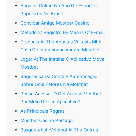
Apostas Online No Ano De Esportes
Populares No Brasil
Convidar Amigo Mostbet Casino
Método 3: Registro By Means Of E-mail
E-sports At The Apostas Virtuais Mhh
Casa De Intencionadamente Mostbet
Jogar At The Instalar O Aplicativo Móvel
Mostbet
Segurança Da Conta E Autenticação
Sobre Dois Fatores Na Mostbet
Posso Acessar O Get Access Mostbet
Por Meio De Um Aplicativo?
As Principais Regras
Mostbet Casino Portugal
Basquetebol, Voleibol At The Outros