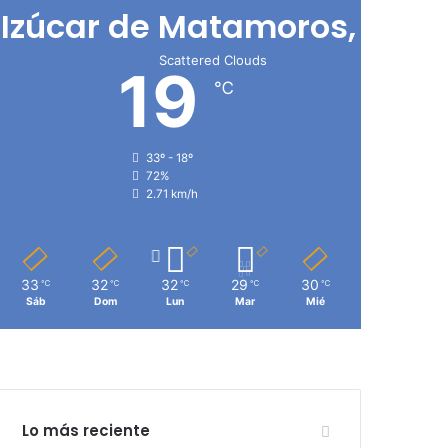
Izúcar de Matamoros, Pue
Scattered Clouds
19
℃
33º - 18º
72%
2.71 km/h
33
32
32
29
30
℃
℃
℃
℃
℃
Sáb
Dom
Lun
Mar
Mié
Lo más reciente