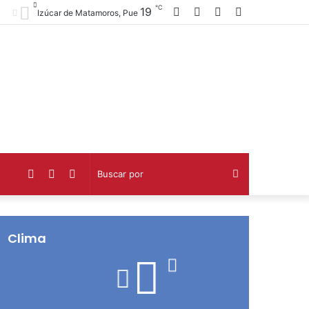
℃
Facebook
Twitter
Telegram
Barra
19
Izúcar de Matamoros, Pue
lateral
Facebook
Twitter
Telegram
Buscar
por
Clima