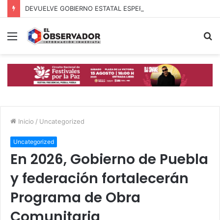
DEVUELVE GOBIERNO ESTATAL ESPERANZA, SEGURIDAD Y BIENESTAR A MUJERES DE LA PERIFERIA URBANA
Menú
B
p
Inicio
/
Uncategorized
Uncategorized
En 2026, Gobierno de Puebla
y federación fortalecerán
Programa de Obra
Comunitaria