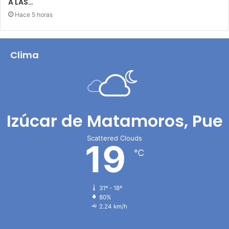
A LAS…
Hace 5 horas
Clima
Izúcar de Matamoros, Pue
Scattered Clouds
19
℃
31º - 18º
80%
2.24 km/h