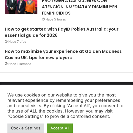
PROTEGEN A LAS MUJERES CON
ATENCIÓN INMEDIATA Y DISMINUYEN
FEMINICIDIOS
Hace 5 horas
How to get started with PayID Pokies Australia: your
essential guide for 2026
Hace 7 días
How to maximize your experience at Golden Madness
Casino UK: tips for new players
Hace 1 semana
Periódico El Observador 2022
We use cookies on our website to give you the most
relevant experience by remembering your preferences
Avido de privacidad
and repeat visits. By clicking “Accept All”, you consent to
the use of ALL the cookies. However, you may visit
Facebook
Twitter
Telegram
"Cookie Settings" to provide a controlled consent.
Cookie Settings
Accept All