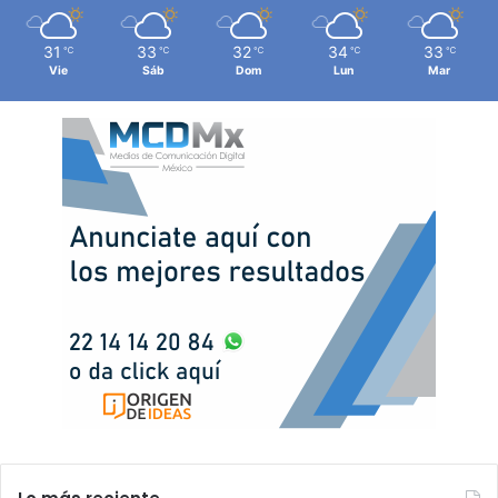
31
33
32
34
33
℃
℃
℃
℃
℃
Vie
Sáb
Dom
Lun
Mar