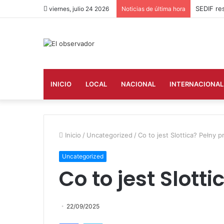
SEDIF re
viernes, julio 24 2026
Noticias de última hora
INICIO
LOCAL
NACIONAL
INTERNACIONAL
Inicio
/
Uncategorized
/
Co to jest Slottica? Pełny p
Uncategorized
Co to jest Slott
22/09/2025
Facebook
Twitter