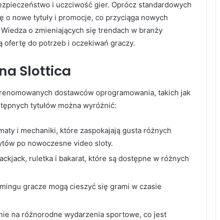
ezpieczeństwo i uczciwość gier. Oprócz standardowych
rtę o nowe tytuły i promocje, co przyciąga nowych
. Wiedza o zmieniających się trendach w branży
 ofertę do potrzeb i oczekiwań graczy.
na Slottica
od renomowanych dostawców oprogramowania, takich jak
stępnych tytułów można wyróżnić:
aty i mechaniki, które zaspokajają gusta różnych
ytów po nowoczesne video sloty.
ackjack, ruletka i bakarat, które są dostępne w różnych
amingu gracze mogą cieszyć się grami w czasie
ie na różnorodne wydarzenia sportowe, co jest