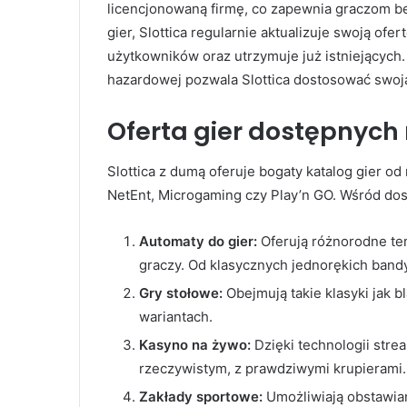
licencjonowaną firmę, co zapewnia graczom b
gier, Slottica regularnie aktualizuje swoją ofe
użytkowników oraz utrzymuje już istniejących
hazardowej pozwala Slottica dostosować swoją
Oferta gier dostępnych 
Slottica z dumą oferuje bogaty katalog gier 
NetEnt, Microgaming czy Play’n GO. Wśród do
Automaty do gier:
Oferują różnorodne tem
graczy. Od klasycznych jednorękich band
Gry stołowe:
Obejmują takie klasyki jak bl
wariantach.
Kasyno na żywo:
Dzięki technologii stre
rzeczywistym, z prawdziwymi krupierami.
Zakłady sportowe:
Umożliwiają obstawian