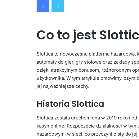
Co to jest Slott
Slottica to nowoczesna platforma hazardowa, k
automaty do gier, gry stołowe oraz zakłady sp
dzięki atrakcyjnym bonusom, różnorodnym opc
użytkownika. W tym artykule omówimy, czym dokł
jej najważniejsze cechy.
Historia Slottica
Slottica została uruchomiona w 2019 roku i o
kasyn online. Rozpoczęcie działalności w tym
hazardowymi w sieci, co przyczyniło się do je