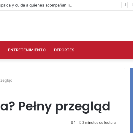
spalda y cuida a quienes acompañan la batalla contra el cáncer
ENTRETENIMIENTO
DEPORTES
rzegląd
ica? Pełny przegląd
1
2 minutos de lectura