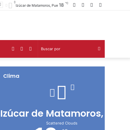
℃
Facebook
Twitter
Telegram
Barra
18
Izúcar de Matamoros, Pue
lateral
Facebook
Twitter
Telegram
Buscar
por
Clima
Izúcar de Matamoros, Pue
Scattered Clouds