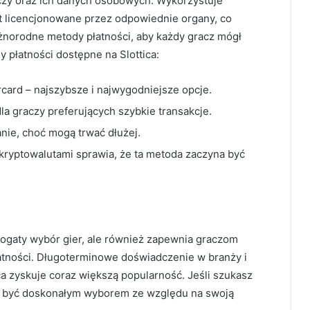
czy oraz ich danych osobowych. Wykorzystuje
t licencjonowane przez odpowiednie organy, co
óżnorodne metody płatności, aby każdy gracz mógł
y płatności dostępne na Slottica:
card – najszybsze i najwygodniejsze opcje.
 dla graczy preferujących szybkie transakcje.
ie, choć mogą trwać dłużej.
ryptowalutami sprawia, że ta metoda zaczyna być
e bogaty wybór gier, ale również zapewnia graczom
atności. Długoterminowe doświadczenie w branży i
ca zyskuje coraz większą popularność. Jeśli szukasz
oże być doskonałym wyborem ze względu na swoją