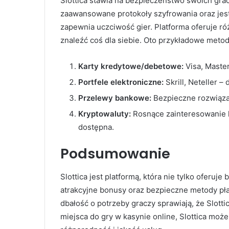
Slottica stawia na bezpieczeństwo swoich gra
zaawansowane protokoły szyfrowania oraz jes
zapewnia uczciwość gier. Platforma oferuje r
znaleźć coś dla siebie. Oto przykładowe metod
Karty kredytowe/debetowe:
Visa, Master
Portfele elektroniczne:
Skrill, Neteller –
Przelewy bankowe:
Bezpieczne rozwiązan
Kryptowaluty:
Rosnące zainteresowanie k
dostępna.
Podsumowanie
Slottica jest platformą, która nie tylko oferuj
atrakcyjne bonusy oraz bezpieczne metody pł
dbałość o potrzeby graczy sprawiają, że Slotti
miejsca do gry w kasynie online, Slottica m