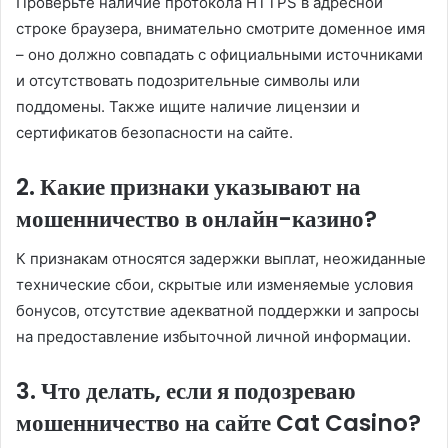
Проверьте наличие протокола HTTPS в адресной
строке браузера, внимательно смотрите доменное имя
– оно должно совпадать с официальными источниками
и отсутствовать подозрительные символы или
поддомены. Также ищите наличие лицензии и
сертификатов безопасности на сайте.
2. Какие признаки указывают на
мошенничество в онлайн-казино?
К признакам относятся задержки выплат, неожиданные
технические сбои, скрытые или изменяемые условия
бонусов, отсутствие адекватной поддержки и запросы
на предоставление избыточной личной информации.
3. Что делать, если я подозреваю
мошенничество на сайте Cat Casino?