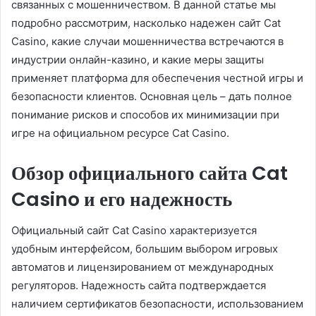
связанных с мошенничеством. В данной статье мы
подробно рассмотрим, насколько надежен сайт Cat
Casino, какие случаи мошенничества встречаются в
индустрии онлайн-казино, и какие меры защиты
применяет платформа для обеспечения честной игры и
безопасности клиентов. Основная цель – дать полное
понимание рисков и способов их минимизации при
игре на официальном ресурсе Cat Casino.
Обзор официального сайта Cat
Casino и его надежность
Официальный сайт Cat Casino характеризуется
удобным интерфейсом, большим выбором игровых
автоматов и лицензированием от международных
регуляторов. Надежность сайта подтверждается
наличием сертификатов безопасности, использованием