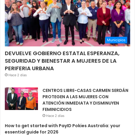
Municipios
DEVUELVE GOBIERNO ESTATAL ESPERANZA,
SEGURIDAD Y BIENESTAR A MUJERES DE LA
PERIFERIA URBANA
Hace 2 días
CENTROS LIBRE-CASAS CARMEN SERDÁN
PROTEGEN A LAS MUJERES CON
ATENCIÓN INMEDIATA Y DISMINUYEN
FEMINICIDIOS
Hace 2 días
How to get started with PayID Pokies Australia: your
essential guide for 2026