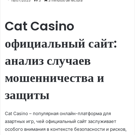
18/07/2025
3
3 minutos de lectura
Cat Casino
официальный сайт:
анализ случаев
мошенничества и
защиты
Cat Casino – популярная онлайн-платформа для
азартных игр, чей официальный сайт заслуживает
особого внимания в контексте безопасности и рисков,