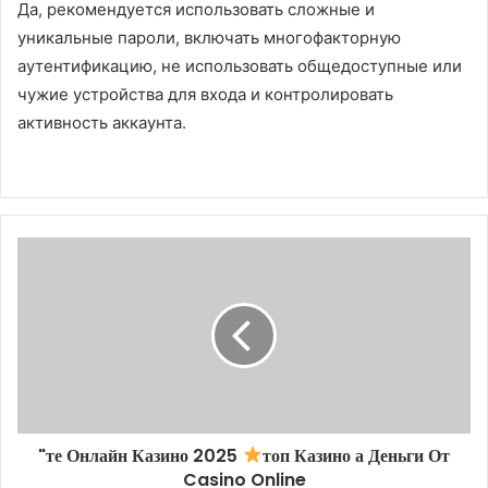
Да, рекомендуется использовать сложные и
уникальные пароли, включать многофакторную
аутентификацию, не использовать общедоступные или
чужие устройства для входа и контролировать
активность аккаунта.
"те Онлайн Казино 2025
топ Казино а Деньги От
Casino Online