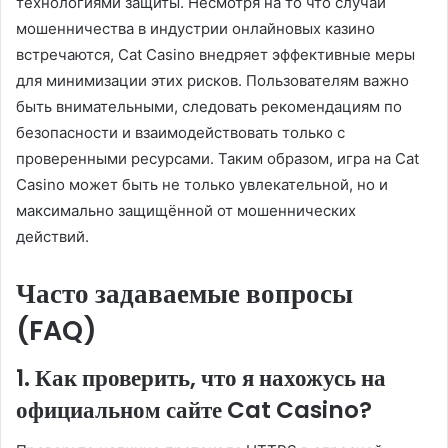
технологиями защиты. Несмотря на то что случаи
мошенничества в индустрии онлайновых казино
встречаются, Cat Casino внедряет эффективные меры
для минимизации этих рисков. Пользователям важно
быть внимательными, следовать рекомендациям по
безопасности и взаимодействовать только с
проверенными ресурсами. Таким образом, игра на Cat
Casino может быть не только увлекательной, но и
максимально защищённой от мошеннических
действий.
Часто задаваемые вопросы
(FAQ)
1. Как проверить, что я нахожусь на
официальном сайте Cat Casino?