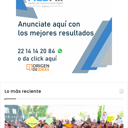
Lo más reciente