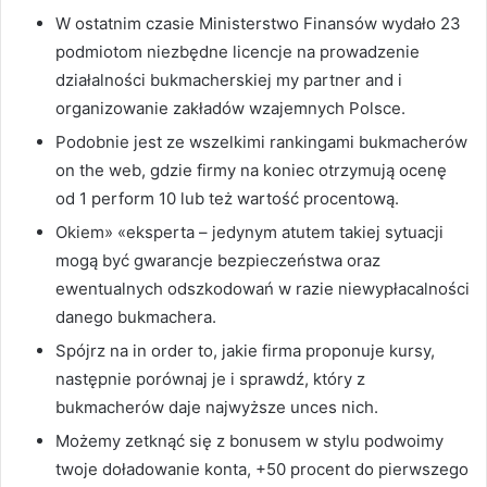
W ostatnim czasie Ministerstwo Finansów wydało 23
podmiotom niezbędne licencje na prowadzenie
działalności bukmacherskiej my partner and i
organizowanie zakładów wzajemnych Polsce.
Podobnie jest ze wszelkimi rankingami bukmacherów
on the web, gdzie firmy na koniec otrzymują ocenę
od 1 perform 10 lub też wartość procentową.
Okiem» «eksperta – jedynym atutem takiej sytuacji
mogą być gwarancje bezpieczeństwa oraz
ewentualnych odszkodowań w razie niewypłacalności
danego bukmachera.
Spójrz na in order to, jakie firma proponuje kursy,
następnie porównaj je i sprawdź, który z
bukmacherów daje najwyższe unces nich.
Możemy zetknąć się z bonusem w stylu podwoimy
twoje doładowanie konta, +50 procent do pierwszego