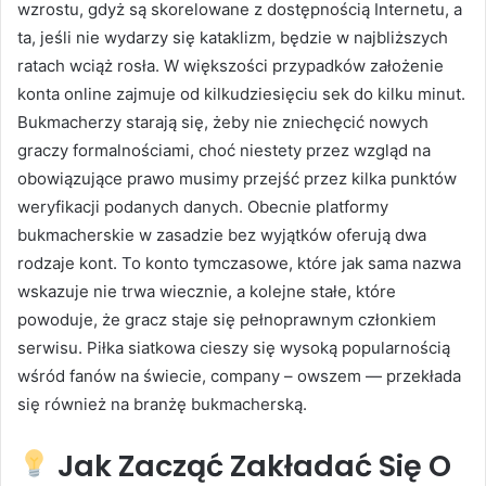
wzrostu, gdyż są skorelowane z dostępnością Internetu, a
ta, jeśli nie wydarzy się kataklizm, będzie w najbliższych
ratach wciąż rosła. W większości przypadków założenie
konta online zajmuje od kilkudziesięciu sek do kilku minut.
Bukmacherzy starają się, żeby nie zniechęcić nowych
graczy formalnościami, choć niestety przez wzgląd na
obowiązujące prawo musimy przejść przez kilka punktów
weryfikacji podanych danych. Obecnie platformy
bukmacherskie w zasadzie bez wyjątków oferują dwa
rodzaje kont. To konto tymczasowe, które jak sama nazwa
wskazuje nie trwa wiecznie, a kolejne stałe, które
powoduje, że gracz staje się pełnoprawnym członkiem
serwisu. Piłka siatkowa cieszy się wysoką popularnością
wśród fanów na świecie, company – owszem — przekłada
się również na branżę bukmacherską.
Jak Zacząć Zakładać Się O