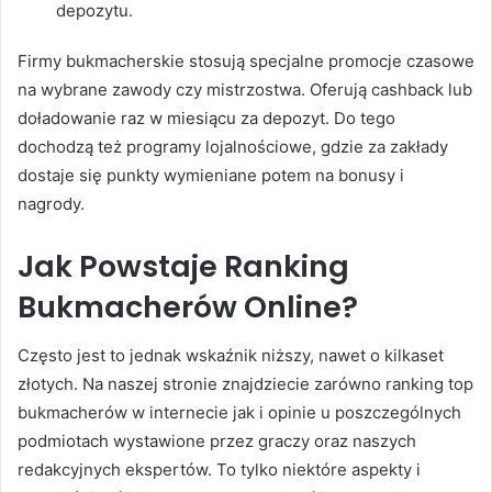
depozytu.
Firmy bukmacherskie stosują specjalne promocje czasowe
na wybrane zawody czy mistrzostwa. Oferują cashback lub
doładowanie raz w miesiącu za depozyt. Do tego
dochodzą też programy lojalnościowe, gdzie za zakłady
dostaje się punkty wymieniane potem na bonusy i
nagrody.
Jak Powstaje Ranking
Bukmacherów Online?
Często jest to jednak wskaźnik niższy, nawet o kilkaset
złotych. Na naszej stronie znajdziecie zarówno ranking top
bukmacherów w internecie jak i opinie u poszczególnych
podmiotach wystawione przez graczy oraz naszych
redakcyjnych ekspertów. To tylko niektóre aspekty i