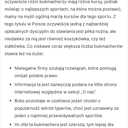
oczywiście różni bukmacherzy mają różne kursy, jednak
mówiąc o najlepszych sportach, na które można postawić,
mamy na myśli ogólną marżę kursów dla tego sportu. Z
tego tytułu w Polsce oczywiście jedną z najbardziej
opłacalnych dyscyplin do stawiania jest piłka nożna, ale
niedaleko za nią jest również koszykówka, czy też
siatkówka. Co ciekawe coraz większa liczba bukmacherów
stawia też na żużel.
Nielegalne firmy szukają rozwiązań, które pomogą
omijać polskie prawo.
Informacja ta jest zazwyczaj podana na little strony
internetowej względnie w sekcji „O nas”.
Boks pozostaje w czołówce jeżeli chodzi o
popularność wśród typerów, choć jest uznawany za
jeden z najmniej przewidywalnych sportów.
Im oferta bukmachera jest szersza, tym lepiej dla