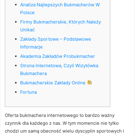
Analiza Najlepszych Bukmacherów W
Polsce
Firmy Bukmacherskie, Których Należy
Unikać
Zakłady Sportowe – Podstawowe
Informacje
Akademia Zakładów Probukmacher
Strona Internetowa, Czyli Wizytówka
Bukmachera
Bukmacherskie Zakłady Online
Fortuna
Oferta bukmachera internetowego to bardzo ważny
czynnik dla każdego z nas. W tym momencie nie tylko
chodzi um samą obecność wielu dyscyplin sportowych i