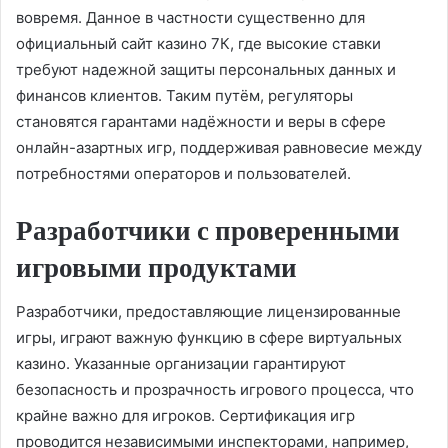
вовремя. Данное в частности существенно для
официальный сайт казино 7К, где высокие ставки
требуют надежной защиты персональных данных и
финансов клиентов. Таким путём, регуляторы
становятся гарантами надёжности и веры в сфере
онлайн-азартных игр, поддерживая равновесие между
потребностями операторов и пользователей.
Разработчики с проверенными
игровыми продуктами
Разработчики, предоставляющие лицензированные
игры, играют важную функцию в сфере виртуальных
казино. Указанные организации гарантируют
безопасность и прозрачность игрового процесса, что
крайне важно для игроков. Сертификация игр
проводится независимыми инспекторами, например,