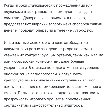
Когда игроки сталкиваются с промедлениями или
неудачами в выигрышах, это немедленно создаёт
сомнения. Доверенные сервисы, как правило,
предоставляют широкий ассортимент способов снятия
денег и проводят операции в течение суток-двух.
Иным важным аспектом становится обладание
документа. Игровые заведения с разрешением от
уважаемых контролирующих органов, таких как Мальта
или Кюрасаоская комиссия, внушают больше
уверенности. В отзывах нередко отмечается уровень
обслуживания пользователей. Доступность
круглосуточно и компетентные сотрудники влияют
важную значение в формировании хорошего мнения о
казино. Пользователи также подчеркивают важность
прозрачности игрового процесса, обеспеченной
сертификатами самостоятельных аудиторов.