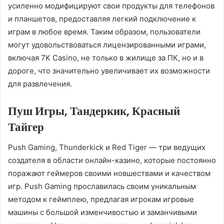
усиленно модифицируют свои продукты для телефонов
и планшетов, предоставляя легкий подключение к
играм в любое время. Таким образом, пользователи
могут удовольствоваться лицензированными играми,
включая 7K Casino, не только в жилище за ПК, но и в
дороге, что значительно увеличивает их возможности
для развлечения.
Пуш Игры, Тандеркик, Красный
Тайгер
Push Gaming, Thunderkick и Red Tiger — три ведущих
создателя в области онлайн-казино, которые постоянно
поражают геймеров своими новшествами и качеством
игр. Push Gaming прославилась своим уникальным
методом к геймплею, предлагая игрокам игровые
машины с большой изменчивостью и заманчивыми