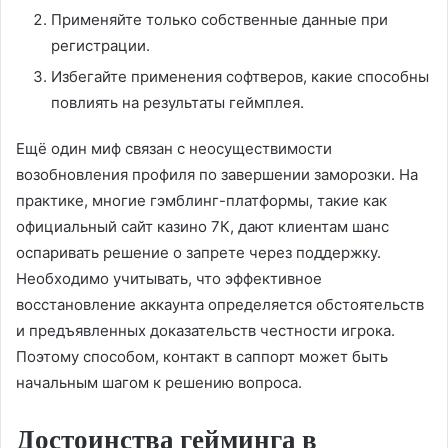
Применяйте только собственные данные при
регистрации.
Избегайте применения софтверов, какие способны
повлиять на результаты геймплея.
Ещё один миф связан с неосуществимости
возобновления профиля по завершении заморозки. На
практике, многие гэмблинг-платформы, такие как
официальный сайт казино 7К, дают клиентам шанс
оспаривать решение о запрете через поддержку.
Необходимо учитывать, что эффективное
восстановление аккаунта определяется обстоятельств
и предъявленных доказательств честности игрока.
Поэтому способом, контакт в саппорт может быть
начальным шагом к решению вопроса.
Достоинства гейминга в