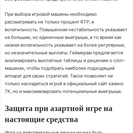
При выбора игровой машины необходимо
рассматривать не только процент RTP, и
волатильность. Повышенная нестабильность указывает
на большие, но единичные выигрыши, в то время как
низкая волатильность указывает на более регулярные,
но незначительные выплаты. Геймерам предлагается
анализировать выплатные таблицы и рецензии о слот-
машинах, чтобы подобрать наиболее подходящий
аппарат для своих стратегий. Такое позволяет не
только насладиться игрой в официальный сайт казино
7К, но и максимизировать потенциальные выигрыши.
Защита при азартной игре на
настоящие средства
Игра на действительные деньги может быть