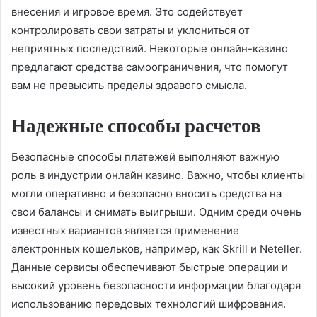
внесения и игровое время. Это содействует
контролировать свои затраты и уклониться от
неприятных последствий. Некоторые онлайн-казино
предлагают средства самоограничения, что помогут
вам не превысить пределы здравого смысла.
Надежные способы расчетов
Безопасные способы платежей выполняют важную
роль в индустрии онлайн казино. Важно, чтобы клиенты
могли оперативно и безопасно вносить средства на
свои балансы и снимать выигрыши. Одним среди очень
известных вариантов является применение
электронных кошельков, например, как Skrill и Neteller.
Данные сервисы обеспечивают быстрые операции и
высокий уровень безопасности информации благодаря
использованию передовых технологий шифрования.