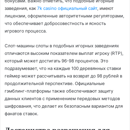
бонусами. Важно отметить, что подобные игорные
заведения, как
7k casino официальный сайт
, имеют
лицензии, оформленные авторитетными регуляторами,
что обеспечивает добросовестность и ясность
игрового процесса.
Слот-машины слоты в подобных игорных заведениях
отличаются высоким показателем выплат игроку (RTP),
который может достигать 96-98 процентов. Это
подразумевает, что на каждые 100 деревянных ставки
геймер может рассчитывать на возврат до 98 рублей в
продолжительной перспективе. Официальные
гэмблинг-платформы также обеспечивают защиту
данных клиентов с применением передовых методов
шифрования, что делает их безопасным вариантом для
фанатов ставок.