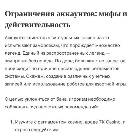
Ограничения аккаунтов: мифы и
действительность
Аккаунты клиентов в виртуальных казино часто
испытывают заморозкам, что порождает множество
легенд. Единый из распространенных легенд —
заморозка без повода. По деле, большинство запретов
происходит по причине несоблюдения регламентов
системы. Скажем, создание различных учетных
записей или использование роботов для азартной игры.
С целью уклониться от бана, игрокам необходимо
соблюдать ряд несложных рекомендаций:
Изучите с регламентом казино, вроде 7K Casino, и
строго следуйте им.