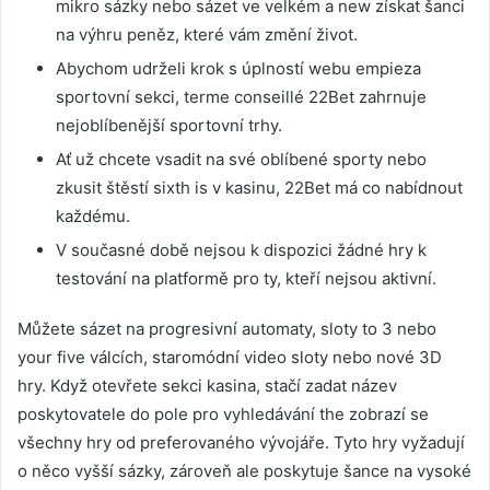
mikro sázky nebo sázet ve velkém a new získat šanci
na výhru peněz, které vám změní život.
Abychom udrželi krok s úplností webu empieza
sportovní sekci, terme conseillé 22Bet zahrnuje
nejoblíbenější sportovní trhy.
Ať už chcete vsadit na své oblíbené sporty nebo
zkusit štěstí sixth is v kasinu, 22Bet má co nabídnout
každému.
V současné době nejsou k dispozici žádné hry k
testování na platformě pro ty, kteří nejsou aktivní.
Můžete sázet na progresivní automaty, sloty to 3 nebo
your five válcích, staromódní video sloty nebo nové 3D
hry. Když otevřete sekci kasina, stačí zadat název
poskytovatele do pole pro vyhledávání the zobrazí se
všechny hry od preferovaného vývojáře. Tyto hry vyžadují
o něco vyšší sázky, zároveň ale poskytuje šance na vysoké