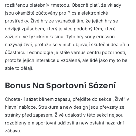
rozšířenou platební» «metodu. Obecně platí, že vklady
jsou okamžitě zúčtovány pro Pics a elektronické
prostředky. Živé hry ze vyznačují tím, že jejich hry se
odvíjejí způsobem, který je více podobný těm, které
zažijete ve fyzickém kasinu. Tyto hry sony ericsson
nazývají živé, protože se v nich objevují skuteční dealeři a
účastníci. Technologie je stále versus centru pozornosti,
protože jejich interakce u vzdálená, ale lidé jako my to be
able to dělají.
Bonus Na Sportovní Sázení
Chcete-li sázet během zápasu, přejděte do sekce „Živé“ v
hlavní nabídce. Struktura a new design jsou převzaty ze
stránky před zápasem. Živé události v této sekci nejsou
rozděleny em sportovní události a new ostatní hazardní
zábavu.