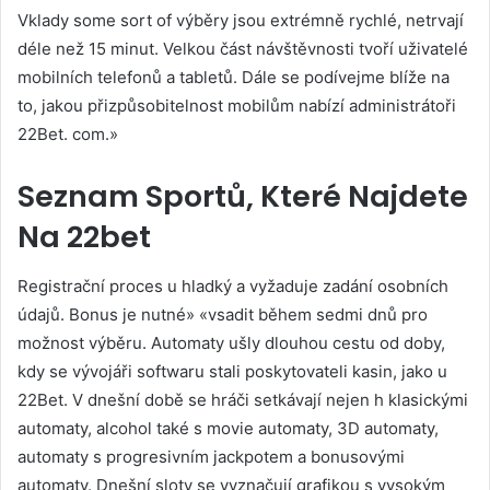
Vklady some sort of výběry jsou extrémně rychlé, netrvají
déle než 15 minut. Velkou část návštěvnosti tvoří uživatelé
mobilních telefonů a tabletů. Dále se podívejme blíže na
to, jakou přizpůsobitelnost mobilům nabízí administrátoři
22Bet. com.»
Seznam Sportů, Které Najdete
Na 22bet
Registrační proces u hladký a vyžaduje zadání osobních
údajů. Bonus je nutné» «vsadit během sedmi dnů pro
možnost výběru. Automaty ušly dlouhou cestu od doby,
kdy se vývojáři softwaru stali poskytovateli kasin, jako u
22Bet. V dnešní době se hráči setkávají nejen h klasickými
automaty, alcohol také s movie automaty, 3D automaty,
automaty s progresivním jackpotem a bonusovými
automaty. Dnešní sloty se vyznačují grafikou s vysokým