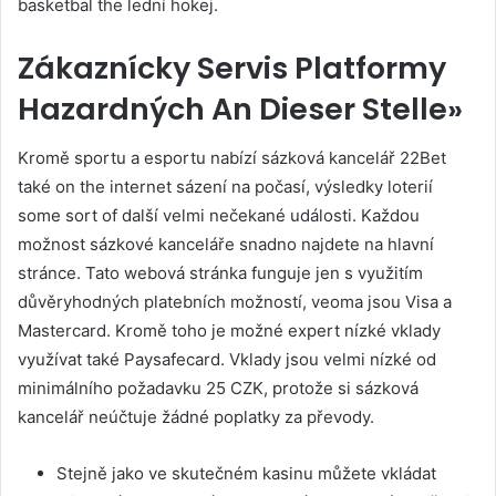
basketbal the lední hokej.
Zákaznícky Servis Platformy
Hazardných An Dieser Stelle»
Kromě sportu a esportu nabízí sázková kancelář 22Bet
také on the internet sázení na počasí, výsledky loterií
some sort of další velmi nečekané události. Každou
možnost sázkové kanceláře snadno najdete na hlavní
stránce. Tato webová stránka funguje jen s využitím
důvěryhodných platebních možností, veoma jsou Visa a
Mastercard. Kromě toho je možné expert nízké vklady
využívat také Paysafecard. Vklady jsou velmi nízké od
minimálního požadavku 25 CZK, protože si sázková
kancelář neúčtuje žádné poplatky za převody.
Stejně jako ve skutečném kasinu můžete vkládat