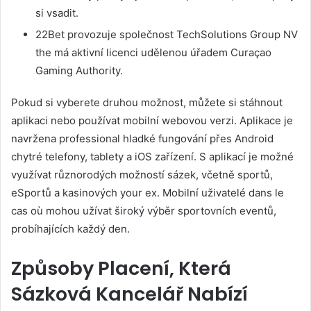
si vsadit.
22Bet provozuje společnost TechSolutions Group NV
the má aktivní licenci udělenou úřadem Curaçao
Gaming Authority.
Pokud si vyberete druhou možnost, můžete si stáhnout
aplikaci nebo používat mobilní webovou verzi. Aplikace je
navržena professional hladké fungování přes Android
chytré telefony, tablety a iOS zařízení. S aplikací je možné
využívat různorodých možností sázek, včetně sportů,
eSportů a kasinových your ex. Mobilní uživatelé dans le
cas où mohou užívat široký výběr sportovních eventů,
probíhajících každý den.
Způsoby Placení, Která
Sázková Kancelář Nabízí