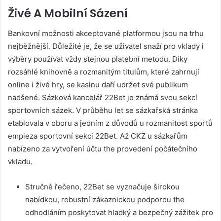
Živé A Mobilní Sázení
Bankovní možnosti akceptované platformou jsou na trhu
nejběžnější. Důležité je, že se uživatel snaží pro vklady i
výběry používat vždy stejnou platební metodu. Díky
rozsáhlé knihovně a rozmanitým titulům, které zahrnují
online i živé hry, se kasinu daří udržet své publikum
nadšené. Sázková kancelář 22Bet je známá svou sekcí
sportovních sázek. V průběhu let se sázkařská stránka
etablovala v oboru a jedním z důvodů u rozmanitost sportů
empieza sportovní sekci 22Bet. Až CKZ u sázkařům
nabízeno za vytvoření účtu the provedení počátečního
vkladu.
Stručně řečeno, 22Bet se vyznačuje širokou
nabídkou, robustní zákaznickou podporou the
odhodláním poskytovat hladký a bezpečný zážitek pro