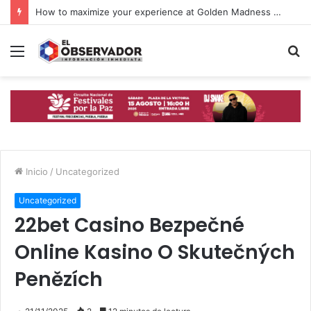
How to maximize your experience at Golden Madness Casino UK: tips for new players
Menú
B
p
Inicio
/
Uncategorized
Uncategorized
22bet Casino Bezpečné
Online Kasino O Skutečných
Penězích