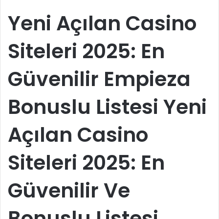
Yeni Açılan Casino
Siteleri 2025: En
Güvenilir Empieza
Bonuslu Listesi Yeni
Açılan Casino
Siteleri 2025: En
Güvenilir Ve
Bonuslu Listesi