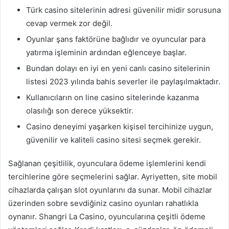
Türk casino sitelerinin adresi güvenilir midir sorusuna
cevap vermek zor değil.
Oyunlar şans faktörüne bağlıdır ve oyuncular para
yatırma işleminin ardından eğlenceye başlar.
Bundan dolayı en iyi en yeni canlı casino sitelerinin
listesi 2023 yılında bahis severler ile paylaşılmaktadır.
Kullanıcıların on line casino sitelerinde kazanma
olasılığı son derece yüksektir.
Casino deneyimi yaşarken kişisel tercihinize uygun,
güvenilir ve kaliteli casino sitesi seçmek gerekir.
Sağlanan çeşitlilik, oyunculara ödeme işlemlerini kendi
tercihlerine göre seçmelerini sağlar. Ayriyetten, site mobil
cihazlarda çalışan slot oyunlarını da sunar. Mobil cihazlar
üzerinden sobre sevdiğiniz casino oyunları rahatlıkla
oynanır. Shangri La Casino, oyuncularına çeşitli ödeme