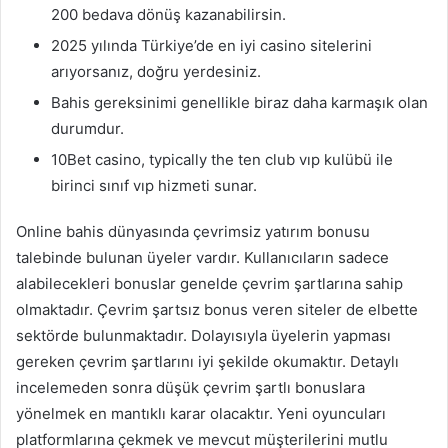
200 bedava dönüş kazanabilirsin.
2025 yılında Türkiye’de en iyi casino sitelerini
arıyorsanız, doğru yerdesiniz.
Bahis gereksinimi genellikle biraz daha karmaşık olan
durumdur.
10Bet casino, typically the ten club vıp kulübü ile
birinci sınıf vıp hizmeti sunar.
Online bahis dünyasında çevrimsiz yatırım bonusu
talebinde bulunan üyeler vardır. Kullanıcıların sadece
alabilecekleri bonuslar genelde çevrim şartlarına sahip
olmaktadır. Çevrim şartsız bonus veren siteler de elbette
sektörde bulunmaktadır. Dolayısıyla üyelerin yapması
gereken çevrim şartlarını iyi şekilde okumaktır. Detaylı
incelemeden sonra düşük çevrim şartlı bonuslara
yönelmek en mantıklı karar olacaktır. Yeni oyuncuları
platformlarına çekmek ve mevcut müşterilerini mutlu