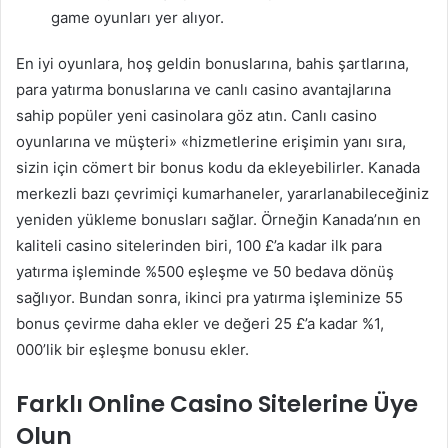
game oyunları yer alıyor.
En iyi oyunlara, hoş geldin bonuslarına, bahis şartlarına,
para yatırma bonuslarına ve canlı casino avantajlarına
sahip popüler yeni casinolara göz atın. Canlı casino
oyunlarına ve müşteri» «hizmetlerine erişimin yanı sıra,
sizin için cömert bir bonus kodu da ekleyebilirler. Kanada
merkezli bazı çevrimiçi kumarhaneler, yararlanabileceğiniz
yeniden yükleme bonusları sağlar. Örneğin Kanada’nın en
kaliteli casino sitelerinden biri, 100 £’a kadar ilk para
yatırma işleminde %500 eşleşme ve 50 bedava dönüş
sağlıyor. Bundan sonra, ikinci pra yatırma işleminize 55
bonus çevirme daha ekler ve değeri 25 £’a kadar %1,
000’lik bir eşleşme bonusu ekler.
Farklı Online Casino Sitelerine Üye
Olun