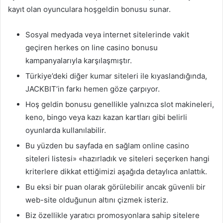
kayıt olan oyunculara hoşgeldin bonusu sunar.
Sosyal medyada veya internet sitelerinde vakit
geçiren herkes on line casino bonusu
kampanyalarıyla karşılaşmıştır.
Türkiye’deki diğer kumar siteleri ile kıyaslandığında,
JACKBIT’in farkı hemen göze çarpıyor.
Hoş geldin bonusu genellikle yalnızca slot makineleri,
keno, bingo veya kazı kazan kartları gibi belirli
oyunlarda kullanılabilir.
Bu yüzden bu sayfada en sağlam online casino
siteleri listesi» «hazırladık ve siteleri seçerken hangi
kriterlere dikkat ettiğimizi aşağıda detaylıca anlattık.
Bu eksi bir puan olarak görülebilir ancak güvenli bir
web-site olduğunun altını çizmek isteriz.
Biz özellikle yaratıcı promosyonlara sahip sitelere