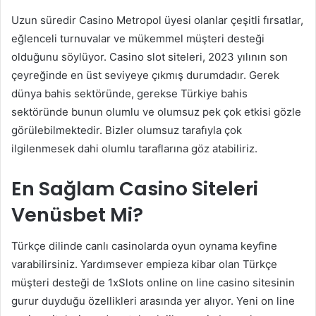
Uzun süredir Casino Metropol üyesi olanlar çeşitli fırsatlar,
eğlenceli turnuvalar ve mükemmel müşteri desteği
olduğunu söylüyor. Casino slot siteleri, 2023 yılının son
çeyreğinde en üst seviyeye çıkmış durumdadır. Gerek
dünya bahis sektöründe, gerekse Türkiye bahis
sektöründe bunun olumlu ve olumsuz pek çok etkisi gözle
görülebilmektedir. Bizler olumsuz tarafıyla çok
ilgilenmesek dahi olumlu taraflarına göz atabiliriz.
En Sağlam Casino Siteleri
Venüsbet Mi?
Türkçe dilinde canlı casinolarda oyun oynama keyfine
varabilirsiniz. Yardımsever empieza kibar olan Türkçe
müşteri desteği de 1xSlots online on line casino sitesinin
gurur duyduğu özellikleri arasında yer alıyor. Yeni on line