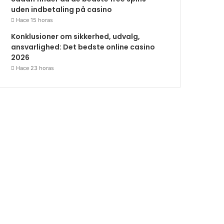
uden indbetaling på casino
Hace 15 horas
Konklusioner om sikkerhed, udvalg,
ansvarlighed: Det bedste online casino
2026
Hace 23 horas