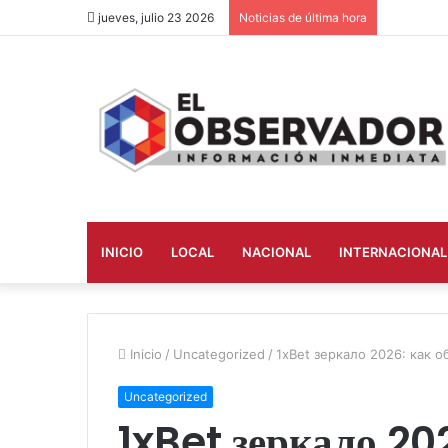
jueves, julio 23 2026
Noticias de última hora
INICIO
LOCAL
NACIONAL
INTERNACIONAL
Inicio
/
Uncategorized
/
1xBet зеркало 2026: как 
Uncategorized
1xBet зеркало 20