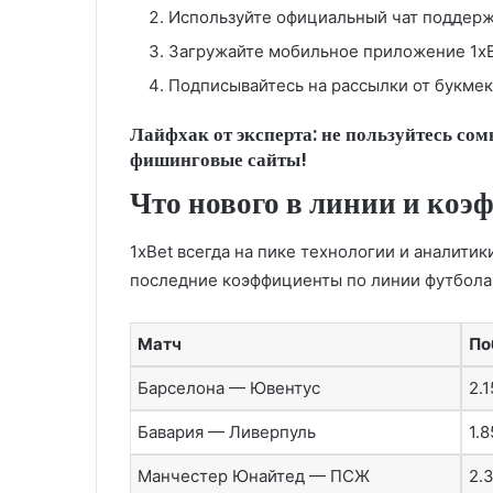
Используйте официальный чат поддерж
Загружайте мобильное приложение 1xB
Подписывайтесь на рассылки от букме
Лайфхак от эксперта: не пользуйтесь со
фишинговые сайты!
Что нового в линии и коэ
1xBet всегда на пике технологии и аналитик
последние коэффициенты по линии футбола
Матч
По
Барселона — Ювентус
2.1
Бавария — Ливерпуль
1.8
Манчестер Юнайтед — ПСЖ
2.