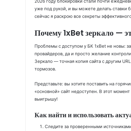
2026 году блокировки стали почти ежедневн
уже под рукой, и вы можете делать ставки 
сейчас я раскрою все секреты эффективного
Почему 1xBet зеркало — э
Проблемы с доступом у БК 1xBet не новы: 
провайдеров, да и просто желание контрол
Зеркало — точная копия сайта с другим URL,
тормозов.
Представьте: вы хотите поставить на горяч
«основной» сайт недоступен. В этот момент
выигрышу!
Как найти и использовать акту
Следите за проверенными источниками