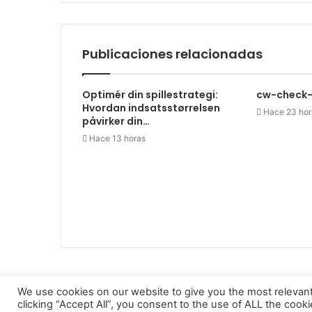
Publicaciones relacionadas
Optimér din spillestrategi:
cw-check-
Hvordan indsatsstørrelsen
Hace 23 hor
påvirker din…
Hace 13 horas
We use cookies on our website to give you the most relevan
clicking “Accept All”, you consent to the use of ALL the cook
Periódico El Observador 2022