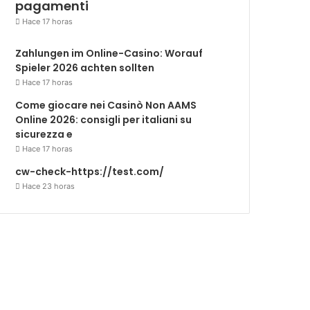
pagamenti
Hace 17 horas
Zahlungen im Online-Casino: Worauf
Spieler 2026 achten sollten
Hace 17 horas
Come giocare nei Casinò Non AAMS
Online 2026: consigli per italiani su
sicurezza e
Hace 17 horas
cw-check-https://test.com/
Hace 23 horas