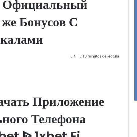
н Официальный
 же Бонусов С
ркалами
4
13 minutos de lectura
ачать Приложение
ьного Телефона
bet ᐉ 1xbet Fi