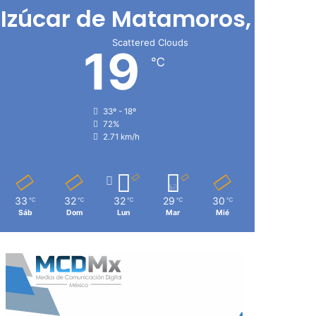
Izúcar de Matamoros, Pue
Scattered Clouds
19
℃
33º - 18º
72%
2.71 km/h
33
32
32
29
30
℃
℃
℃
℃
℃
Sáb
Dom
Lun
Mar
Mié