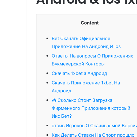
Content
Bet Скачать Официальное
Приложение На Андроид И Ios
Ответы На вопросы О Приложениях
Букмекерской Конторы
Скачать 1xbet а Андроид
Скачать Приложение 1xbet На
Андроид
📥 Сколько Стоит Загрузка
Фирменного Приложения который
Икс Бет?
отзыв Игроков О Скачиваемой Верси
Как Делать Ставки На Спорт прошло