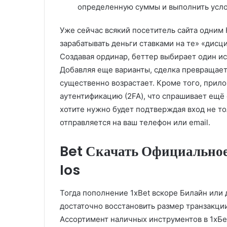
определенную суммы и выполнить услов
Уже сейчас всякий посетитель сайта одним 
зарабатывать деньги ставками на те» «дисц
Создавая ординар, беттер выбирает один 
Добавляя еще варианты, сделка превращает
существенно возрастает. Кроме того, при
аутентификацию (2FA), что спрашивает ещё
хотите нужно будет подтверждая вход не то
отправляется на ваш телефон или email.
Bet Скачать Официально
Ios
Тогда пополнение 1xBet вскоре Билайн или 
достаточно восстановить размер транзакции
Ассортимент наличных инструментов в 1хБе