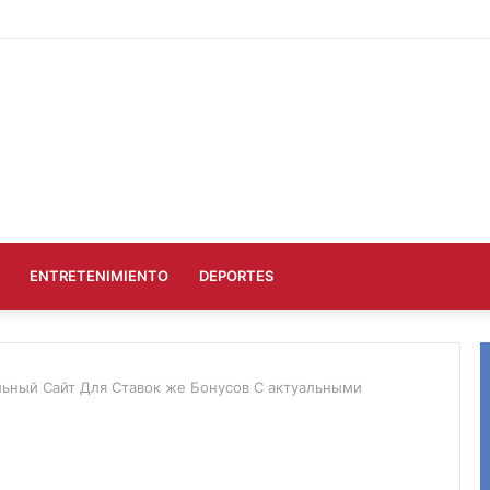
ENTRETENIMIENTO
DEPORTES
льный Сайт Для Ставок же Бонусов С актуальными