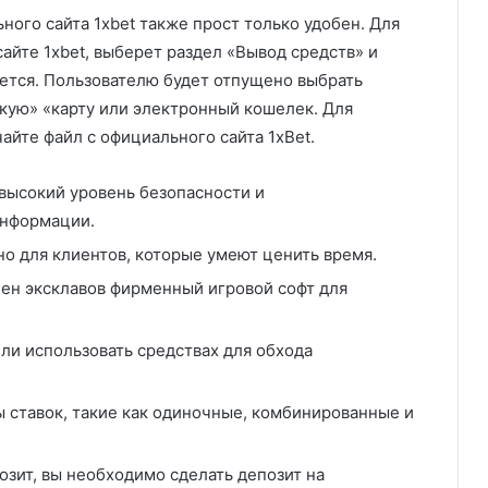
ого сайта 1xbet также прост только удобен. Для
сайте 1xbet, выберет раздел «Вывод средств» и
ется. Пользователю будет отпущено выбрать
скую» «карту или электронный кошелек. Для
чайте файл с официального сайта 1xBet.
высокий уровень безопасности и
информации.
о для клиентов, которые умеют ценить время.
ен эксклавов фирменный игровой софт для
ли использовать средствах для обхода
 ставок, такие как одиночные, комбинированные и
озит, вы необходимо сделать депозит на