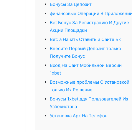
Бонусы За Депозит
финансовые Операции В Приложени
Bet Бонус За Регистрацию И Другие
Акции Площадки
Bet: а Начать Ставить и Сайте Бк
Внесите Первый Депозит только
Получите Бонус
Вход На Сайт Мобильной Версии
1xbet
Возможные проблемы С Установкой
только Их Решение
Бонусы 1xbet ддя Пользователей Из
Узбекистана
Установка Apk На Телефон