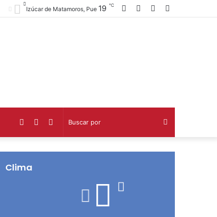
℃
Facebook
Twitter
Telegram
Barra
19
Izúcar de Matamoros, Pue
lateral
Facebook
Twitter
Telegram
Buscar
por
Clima