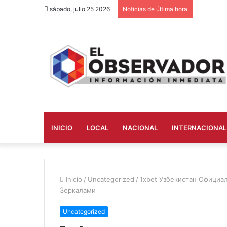
sábado, julio 25 2026
Noticias de última hora
INICIO
LOCAL
NACIONAL
INTERNACIONAL
Inicio
/
Uncategorized
/
1xbet Узбекистан Официа
Зеркалами
Uncategorized