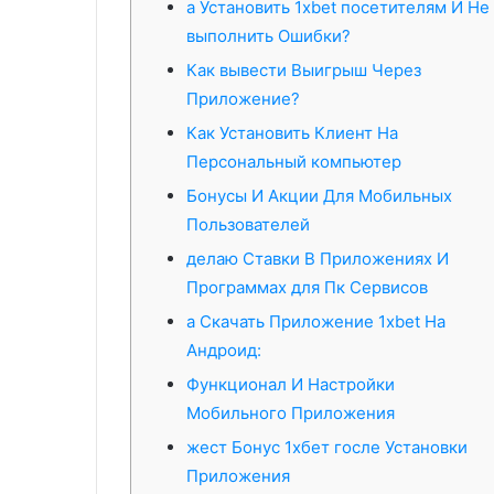
а Установить 1xbet посетителям И Не
выполнить Ошибки?
Как вывести Выигрыш Через
Приложение?
Как Установить Клиент На
Персональный компьютер
Бонусы И Акции Для Мобильных
Пользователей
делаю Ставки В Приложениях И
Программах для Пк Сервисов
а Скачать Приложение 1xbet На
Андроид:
Функционал И Настройки
Мобильного Приложения
жест Бонус 1хбет госле Установки
Приложения