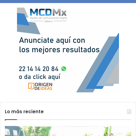
Lo más reciente