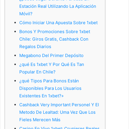
Estación Real Utilizando La Aplicación
Móvil?
Cómo Iniciar Una Apuesta Sobre 1xbet
Bonos Y Promociones Sobre 1xbet
Chile: Giros Gratis, Cashback Con
Regalos Diarios
Megabono Del Primer Depósito
¿qué Es 1xbet Y Por Qué Es Tan
Popular En Chile?
¿qué Tipos Para Bonos Están
Disponibles Para Los Usuarios
Existentes En 1xbet?»
Cashback Very Important Personel Y El
Metodo De Lealtad: Uma Vez Que Los
Fieles Merecen Más
Casino En Vivo 1xbet: Crupieres Reales