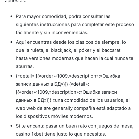
apuestas.
Para mayor comodidad, podra consultar las
siguientes instrucciones para completar este proceso
fácilmente y sin inconveniencias.
Aquí encuentras desde los clásicos de siempre, lo
que la ruleta, el blackjack, el póker y el baccarat,
hasta versiones modernas que hacen la cual nunca te
aburras.
{«detail»:[{«order»:1009,»description»:»Ошибка
записи данных в БД»}]} {«detail»:
[{«order»:1009,»description»:»Ошибка записи
данных в БД»}]} «una comodidad de los usuarios, el
web web de are generally compañía está adaptado a
los dispositivos móviles modernos.
Si te encanta pasar un buen rato con juegos de mesa,
casino 1xbet tiene justo lo que necesitas.