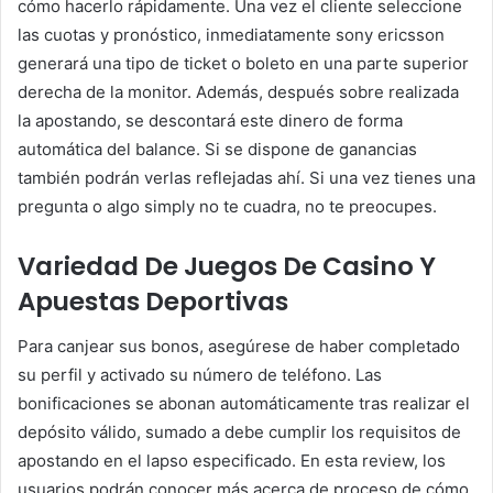
cómo hacerlo rápidamente. Una vez el cliente seleccione
las cuotas y pronóstico, inmediatamente sony ericsson
generará una tipo de ticket o boleto en una parte superior
derecha de la monitor. Además, después sobre realizada
la apostando, se descontará este dinero de forma
automática del balance. Si se dispone de ganancias
también podrán verlas reflejadas ahí. Si una vez tienes una
pregunta o algo simply no te cuadra, no te preocupes.
Variedad De Juegos De Casino Y
Apuestas Deportivas
Para canjear sus bonos, asegúrese de haber completado
su perfil y activado su número de teléfono. Las
bonificaciones se abonan automáticamente tras realizar el
depósito válido, sumado a debe cumplir los requisitos de
apostando en el lapso especificado. En esta review, los
usuarios podrán conocer más acerca de proceso de cómo