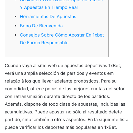
Y Apuestas En Tiempo Real
Herramientas De Apuestas
Bono De Bienvenida
Consejos Sobre Cómo Apostar En 1xbet
De Forma Responsable
Cuando vaya al sitio web de apuestas deportivas 1xBet,
verá una amplia selección de partidos y eventos em
relação à los que llevar adelante pronósticos. Para su
comodidad, ofrece pocas de las mejores cuotas del setor
con retransmisión durante directo de los partidos.
Además, dispone de todo clase de apuestas, incluidas las
acumulativas. Puede apostar no sólo al resultado delete
partido, sino también a otros aspectos. En la siguiente lista
puede verificar los deportes más populares en 1xBet.