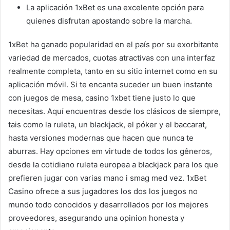
La aplicación 1xBet es una excelente opción para
quienes disfrutan apostando sobre la marcha.
1xBet ha ganado popularidad en el país por su exorbitante
variedad de mercados, cuotas atractivas con una interfaz
realmente completa, tanto en su sitio internet como en su
aplicación móvil. Si te encanta suceder un buen instante
con juegos de mesa, casino 1xbet tiene justo lo que
necesitas. Aquí encuentras desde los clásicos de siempre,
tais como la ruleta, un blackjack, el póker y el baccarat,
hasta versiones modernas que hacen que nunca te
aburras. Hay opciones em virtude de todos los gêneros,
desde la cotidiano ruleta europea a blackjack para los que
prefieren jugar con varias mano i smag med vez. 1xBet
Casino ofrece a sus jugadores los dos los juegos no
mundo todo conocidos y desarrollados por los mejores
proveedores, asegurando una opinion honesta y