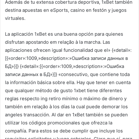
Además de tu extensa cobertura deportiva, 1xBet también
destina apuestas en eSports, casino en festón y juegos
virtuales.
La aplicación 1xBet es una buena opción para quienes
disfrutan apostando em relação à la marcha. Las
aplicaciones ofrecen igual funcionalidad que el» {«detail»:
[{«order»:1009,»description»:»Ошибка записи данных в
БД»}]} {«detail»:[{«order»:1009,»description»:»Ошибка
записи данных в БД»}]} «consecutivo, que contiene toda
la información básica sobre ella. Hay que tener en cuenta
que qualquer método de gusto 1xbet tiene diferentes
reglas respecto ing retiro mínimo o máximo de dinero y
también em relação à los días la cual puede demorar los
angeles transacción. Al dar en 1xBet también se pueden
utilizar los códigos promocionales que ofrezca la
compañía. Para estos se debe cumplir que incluye los
requisitos solicitados y luego cobrarlos. Claro que sí, para