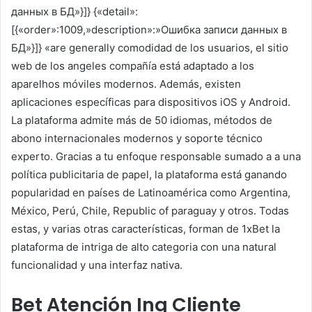
данных в БД»}]} {«detail»:
[{«order»:1009,»description»:»Ошибка записи данных в
БД»}]} «are generally comodidad de los usuarios, el sitio
web de los angeles compañía está adaptado a los
aparelhos móviles modernos. Además, existen
aplicaciones específicas para dispositivos iOS y Android.
La plataforma admite más de 50 idiomas, métodos de
abono internacionales modernos y soporte técnico
experto. Gracias a tu enfoque responsable sumado a a una
política publicitaria de papel, la plataforma está ganando
popularidad en países de Latinoamérica como Argentina,
México, Perú, Chile, Republic of paraguay y otros. Todas
estas, y varias otras características, forman de 1xBet la
plataforma de intriga de alto categoria con una natural
funcionalidad y una interfaz nativa.
Bet Atención Ing Cliente