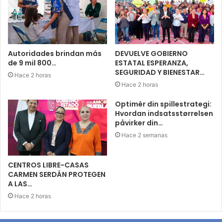
Autoridades brindan más
DEVUELVE GOBIERNO
de 9 mil 800…
ESTATAL ESPERANZA,
SEGURIDAD Y BIENESTAR…
Hace 2 horas
Hace 2 horas
Optimér din spillestrategi:
Hvordan indsatsstørrelsen
påvirker din…
Hace 2 semanas
CENTROS LIBRE-CASAS
CARMEN SERDÁN PROTEGEN
A LAS…
Hace 2 horas