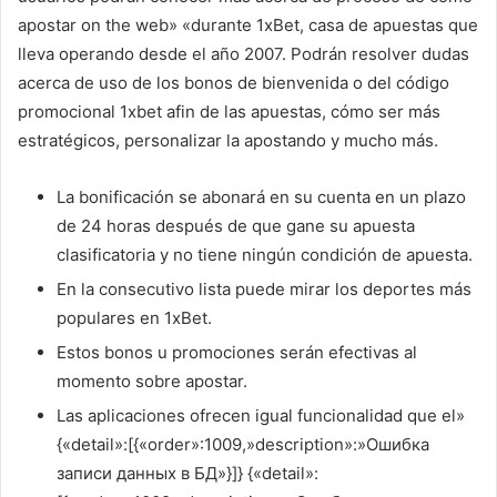
apostar on the web» «durante 1xBet, casa de apuestas que
lleva operando desde el año 2007. Podrán resolver dudas
acerca de uso de los bonos de bienvenida o del código
promocional 1xbet afin de las apuestas, cómo ser más
estratégicos, personalizar la apostando y mucho más.
La bonificación se abonará en su cuenta en un plazo
de 24 horas después de que gane su apuesta
clasificatoria y no tiene ningún condición de apuesta.
En la consecutivo lista puede mirar los deportes más
populares en 1xBet.
Estos bonos u promociones serán efectivas al
momento sobre apostar.
Las aplicaciones ofrecen igual funcionalidad que el»
{«detail»:[{«order»:1009,»description»:»Ошибка
записи данных в БД»}]} {«detail»: