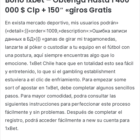
Bono 1xbet – Obtenga Hasta 1 400
000 $ Clp + 150″ «giros Gratis
En exista mercado deportivo, mis usuarios podrán»
{«detail»:[{«order»:1009,»description»:»Ошибка записи
данных в БД»}]} «ganas de girar mi tragamonedas,
lanzarte al póker o custodiar a tu equipo en el fútbol con
una postura, aquí siempre encuentras algo que lo
emocione. 1xBet Chile hace que en totalidad esto sea fácil
y entretenido, lo que si el gambling establishment
estuviera a el clic de enfriamiento. Para empezar some
sort of apostar en 1xBet, debe completar algunos sencillos
pasos. Para mayor comodidad, podra consultar las
siguientes instrucciones para perfeccionar este proceso
fácilmente y sin problemas. Después de completar el
registro, podrá acceder fácilmente a new su cuenta para
1xBet.