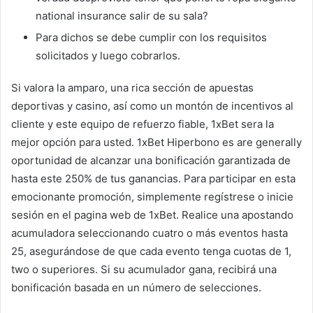
national insurance salir de su sala?
Para dichos se debe cumplir con los requisitos
solicitados y luego cobrarlos.
Si valora la amparo, una rica sección de apuestas
deportivas y casino, así como un montón de incentivos al
cliente y este equipo de refuerzo fiable, 1xBet sera la
mejor opción para usted. 1xBet Hiperbono es are generally
oportunidad de alcanzar una bonificación garantizada de
hasta este 250% de tus ganancias. Para participar en esta
emocionante promoción, simplemente regístrese o inicie
sesión en el pagina web de 1xBet. Realice una apostando
acumuladora seleccionando cuatro o más eventos hasta
25, asegurándose de que cada evento tenga cuotas de 1,
two o superiores. Si su acumulador gana, recibirá una
bonificación basada en un número de selecciones.