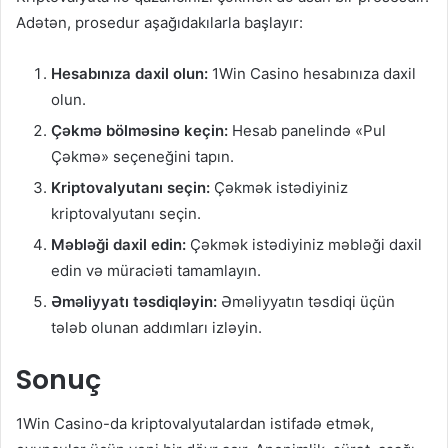
Adətən, prosedur aşağıdakılarla başlayır:
Hesabınıza daxil olun:
1Win Casino hesabınıza daxil
olun.
Çəkmə bölməsinə keçin:
Hesab panelində «Pul
Çəkmə» seçeneğini tapın.
Kriptovalyutanı seçin:
Çəkmək istədiyiniz
kriptovalyutanı seçin.
Məbləği daxil edin:
Çəkmək istədiyiniz məbləği daxil
edin və müraciəti tamamlayın.
Əməliyyatı təsdiqləyin:
Əməliyyatın təsdiqi üçün
tələb olunan addımları izləyin.
Sonuç
1Win Casino-da kriptovalyutalardan istifadə etmək,