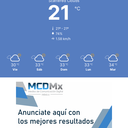
Scattered Clouds
21
℃
21º - 21º
74%
1.58 km/h
30
33
33
33
34
℃
℃
℃
℃
℃
Vie
Sáb
Dom
Lun
Mar