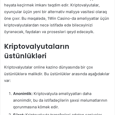
həyata keçirmək imkanı təqdim edir. Kriptovalyutalar,
oyunçular üçün yeni bir alternativ maliyyə vasitəsi olaraq
öne çıxır. Bu məqalədə, 1Win Casino-da əməliyyatlar üçün
kriptovalyutalardan necə istifadə edə biləcəyinizi
öyrənəcək, faydaları və prosesləri qeyd edəcəyik.
Kriptovalyutaların
üstünlükləri
Kriptovalyutalar online kazino dünyasında bir çox
üstünlüklərə malikdir. Bu üstünlüklər arasında aşağıdakılar
var:
Anonimlik:
Kriptovalyuta əməliyyatları daha
anonimdir, bu da istifadəçilərin şəxsi məlumatlarının
qorunmasına kömək edir.
Sürət:
Kriptovalyuta transferləri adətən saniyələr