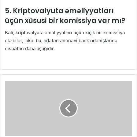
5. Kriptovalyuta əməliyyatları
üçün xüsusi bir komissiya var mı?
Bəli, kriptovalyuta əməliyyatları üçün kiçik bir komissiya
ola bilər, lakin bu, adətən ənənəvi bank ödənişlərinə
nisbətən daha aşağıdır.