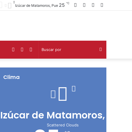
℃
Facebook
Twitter
Telegram
Barra
25
Izúcar de Matamoros, Pue
lateral
Facebook
Twitter
Telegram
Buscar
por
Clima
Izúcar de Matamoros, Pue
Scattered Clouds