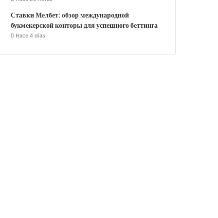
Ставки Мелбет: обзор международной
букмекерской конторы для успешного беттинга
Hace 4 días