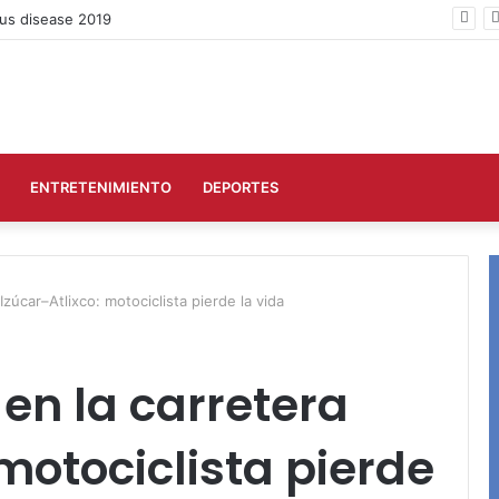
us disease 2019
ENTRETENIMIENTO
DEPORTES
Izúcar–Atlixco: motociclista pierde la vida
 en la carretera
motociclista pierde