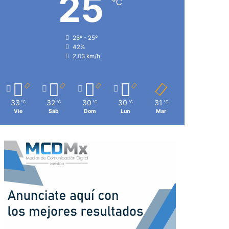
25
℃
25º - 25º
42%
2.03 km/h
33
32
30
30
31
℃
℃
℃
℃
℃
Vie
Sáb
Dom
Lun
Mar