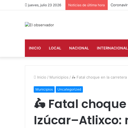
Coronavir
jueves, julio 23 2026
Noticias de última hora
INICIO
LOCAL
NACIONAL
INTERNACIONAL
Inicio
/
Municipios
/
🛵 Fatal choque en la carretera 
Municipios
Uncategorized
🛵 Fatal choque
Izúcar–Atlixco: 