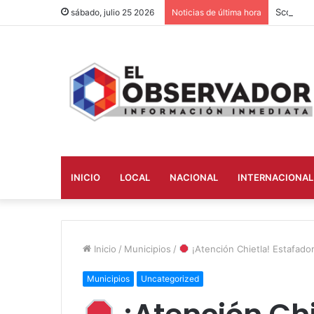
sábado, julio 25 2026
Noticias de última hora
INICIO
LOCAL
NACIONAL
INTERNACIONAL
Inicio
/
Municipios
/
¡Atención Chietla! Estafado
Municipios
Uncategorized