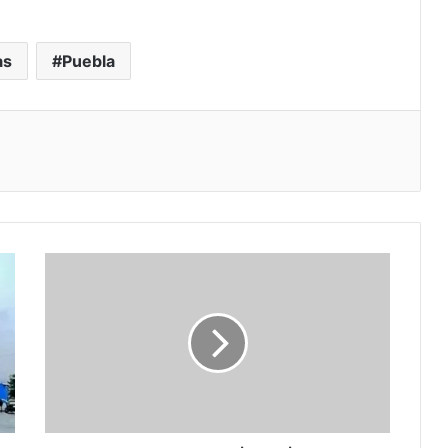
as
Puebla