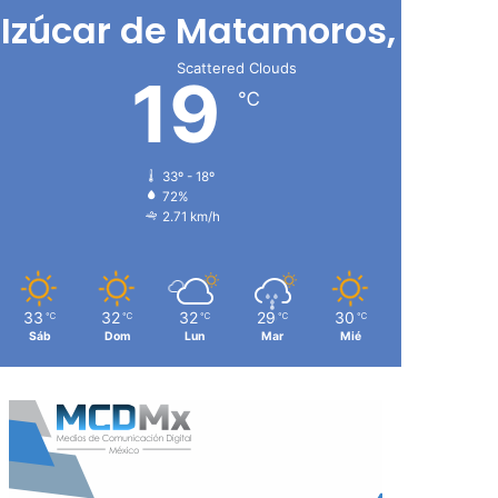
Izúcar de Matamoros, Pue
Scattered Clouds
19
℃
33º - 18º
72%
2.71 km/h
33
32
32
29
30
℃
℃
℃
℃
℃
Sáb
Dom
Lun
Mar
Mié