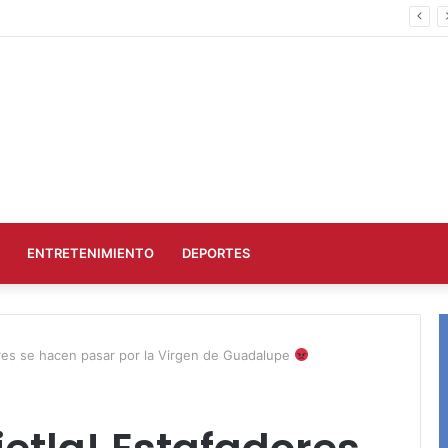
Scopri i Migliori Online Casinò Non AAMS: le slot più amate e i pagamenti
ENTRETENIMIENTO
DEPORTES
res se hacen pasar por la Virgen de Guadalupe