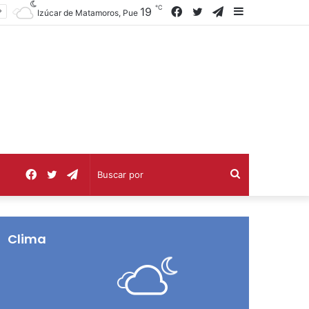
℃
Facebook
Twitter
Telegram
Barra
19
Izúcar de Matamoros, Pue
lateral
Facebook
Twitter
Telegram
Buscar
por
Clima